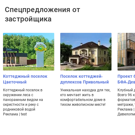
Спецпредложения от
застройщика
Коттеджный поселок
Поселок коттеджей-
Проект 
Цветочный
дуплексов Привольный
БФА-Де
Коттеджный поселок в
Уникальная находка для тех,
Клубный 
окружении леса с
кто мечтает жить в
Всего 96 
панорамным видом на
комфортабельном доме в
форматов
окрестности и реку с
тихом живописном месте!
метражи, 
родниковой водой
Реклама |
Реклама | test
Девелопм