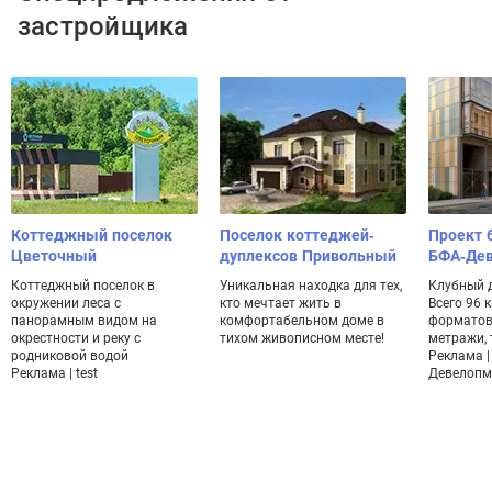
застройщика
Коттеджный поселок
Поселок коттеджей-
Проект 
Цветочный
дуплексов Привольный
БФА-Де
Коттеджный поселок в
Уникальная находка для тех,
Клубный 
окружении леса с
кто мечтает жить в
Всего 96 
панорамным видом на
комфортабельном доме в
форматов
окрестности и реку с
тихом живописном месте!
метражи, 
родниковой водой
Реклама |
Реклама | test
Девелопм