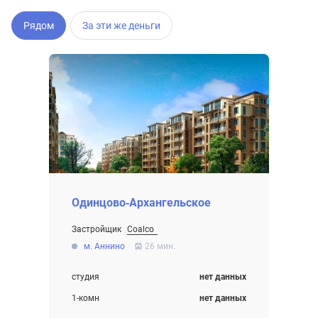
Рядом
За эти же деньги
Одинцово-Архангельское
Застройщик
Coalco
Строительство заморожено
м. Аннино
26 мин.
студия
нет данных
1-комн
нет данных