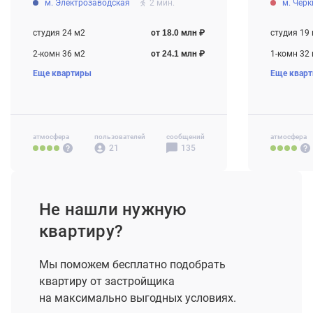
м. Электрозаводская
2 мин.
м. Чер
Строится
Строится
студия 24 м2
от 18.0 млн ₽
студия 19
2-комн 36 м2
от 24.1 млн ₽
1-комн 32
Еще квартиры
Еще квар
3-комн 57 м2
от 30.5 млн ₽
2-комн 48
4-комн+ 92 м2
от 49.8 млн ₽
3-комн 70
атмосфера
пользователей
сообщений
атмосфера
21
135
Не нашли нужную
квартиру?
Мы поможем бесплатно подобрать
квартиру от застройщика
на максимально выгодных условиях.