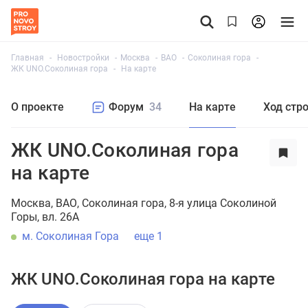
Главная
Новостройки
Москва
ВАО
Соколиная гора
ЖК UNO.Соколиная гора
На карте
О проекте
Форум
34
На карте
Ход стр
ЖК UNO.Соколиная гора
на карте
Москва
ВАО
Соколиная гора
8-я улица Соколиной
Горы, вл. 26А
м. Соколиная Гора
еще 1
ЖК UNO.Соколиная гора на карте