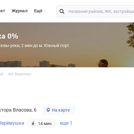
вет
Журнал
Eщё
ка 0%
сквы-реки, 2 мин до м. Южный порт.
ий
ЖК Вавилово
ктора Власова, 6
На карте
 Черёмушки
еще 1
14 мин.