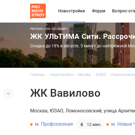
Новостройки
Форум
Вопрос-от
РЕКЛАМА | ООО «СЗ «ЛИДЕР»
ЖК УЛЬТИМА Сити. Рассроч
Скидка до 18% в августе. 5 минут до набережной Мо
Главная
Новостройки
Москва
ЮЗАО
Ломоносовск
ЖК Вавилово
Москва
ЮЗАО
Ломоносовский
улица Архите
м. Профсоюзная
м. Новые
12 мин.