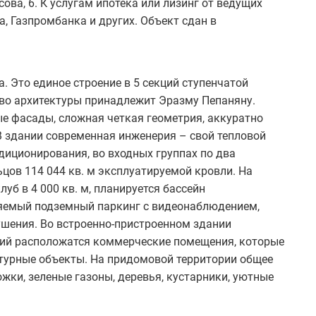
ова, 6. К услугам ипотека или лизинг от ведущих
, Газпромбанка и других. Объект сдан в
. Это единое строение в 5 секций ступенчатой
тво архитектуры принадлежит Эразму Пепаняну.
е фасады, сложная четкая геометрия, аккуратно
 здании современная инженерия – свой тепловой
ндиционирования, во входных группах по два
ьцов 114 044 кв. м эксплуатируемой кровли. На
уб в 4 000 кв. м, планируется бассейн
няемый подземный паркинг с видеонаблюдением,
ушения. Во встроенно-пристроенном здании
ций расположатся коммерческие помещения, которые
турные объекты. На придомовой территории общее
ки, зеленые газоны, деревья, кустарники, уютные