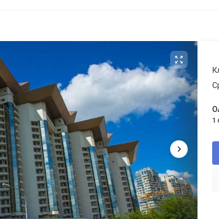
К
С
О
1