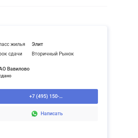
ласс жилья
Элит
рок сдачи
Вторичный Рынок
АО Вавилово
 сдано
+7 (495) 150-90-61
Написать