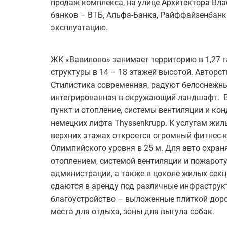
продаж комплекса, на улице Архитектора Влас
банков – ВТБ, Альфа-Банка, Райффайзенбанка
эксплуатацию.
ЖК «Вавилово» занимает территорию в 1,27 га
структуры в 14 – 18 этажей высотой. Авторс
Стилистика современная, радуют белоснежны
интегрированная в окружающий ландшафт. В
пункт и отопление, системы вентиляции и ко
немецких лифта Thyssenkrupp. К услугам жил
верхних этажах откроется огромный фитнес-кл
Олимпийского уровня в 25 м. Для авто охра
отоплением, системой вентиляции и пожарот
администрации, а также в цоколе жилых сек
сдаются в аренду под различные инфраструк
благоустройство – выложенные плиткой дорож
места для отдыха, зоны для выгула собак.