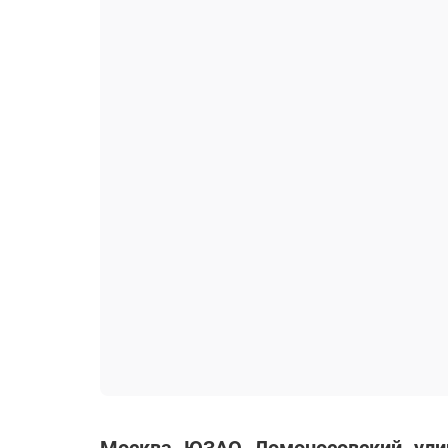
Москва
ЮЗАО
Ломоносовский
ули