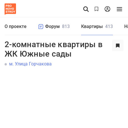
О проекте
Форум
813
Квартиры
413
Н
2-комнатные квартиры в
ЖК Южные сады
м. Улица Горчакова
Студия
1
2
3
4+
Цена от
до
₽
Еще фильтры