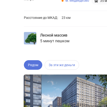
м. Медведково
35 м
Расстояние до
МКАД:
23 км
Лесной массив
5 минут пешком
Рядом
За эти же деньги