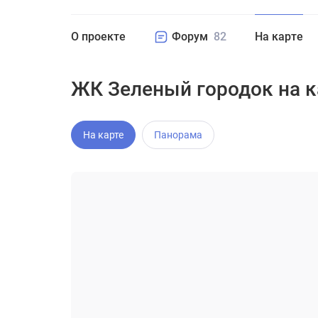
О проекте
Форум
82
На карте
ЖК Зеленый городок на к
На карте
Панорама