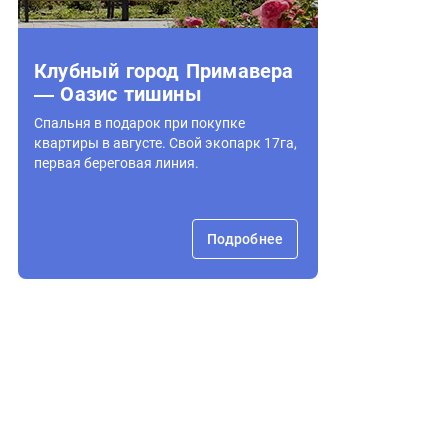
Клубный город Примавера
— Оазис тишины
Спальня в подарок при покупке
квартиры в августе. Свой экопарк 17га,
первая береговая линия.
Подробнее