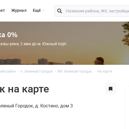
вет
Журнал
Eщё
ка 0%
сквы-реки, 2 мин до м. Южный порт.
кий район
п. Зеленый Городок
ЖК Зеленый городок
На карте
 на карте
еленый Городок
д. Костино, дом 3