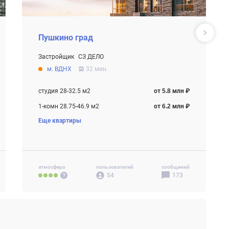
Пушкино град
Застройщик
СЗ ДЕЛО
От 5.8 млн ₽
м. ВДНХ
32 мин.
Строится
студия 28-32.5 м2
от 5.8 млн ₽
1-комн 28.75-46.9 м2
от 6.2 млн ₽
Еще квартиры
2-комн 36.6-68.5 м2
от 9.3 млн ₽
3-комн 49.2-95.34 м2
от 10.8 млн ₽
атмосфера
пользователей
сообщений
54
173