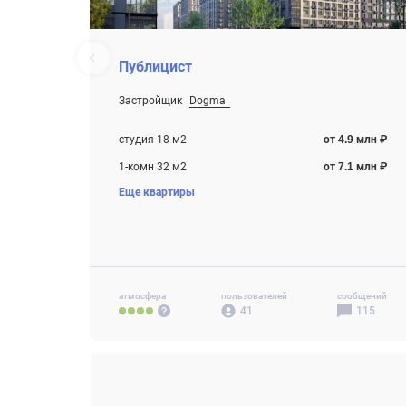
Публицист
Застройщик
Dogma
От 4.9 млн ₽
Строится
студия 18 м2
от 4.9 млн ₽
1-комн 32 м2
от 7.1 млн ₽
Еще квартиры
2-комн 43 м2
от 9.3 млн ₽
3-комн 77 м2
от 14.9 млн ₽
атмосфера
пользователей
сообщений
41
115