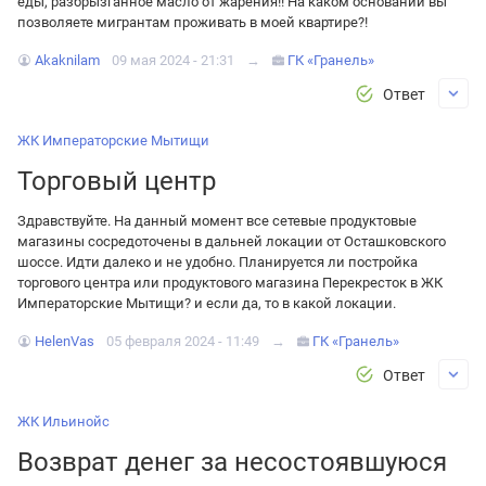
еды, разбрызганное масло от жарения!! На каком основании вы
позволяете мигрантам проживать в моей квартире?!
Akaknilam
09 мая 2024 - 21:31
→
ГК «Гранель»
Ответ
ЖК Императорские Мытищи
Торговый центр
Здравствуйте. На данный момент все сетевые продуктовые
магазины сосредоточены в дальней локации от Осташковского
шоссе. Идти далеко и не удобно. Планируется ли постройка
торгового центра или продуктового магазина Перекресток в ЖК
Императорские Мытищи? и если да, то в какой локации.
HelenVas
05 февраля 2024 - 11:49
→
ГК «Гранель»
Ответ
ЖК Ильинойс
Возврат денег за несостоявшуюся