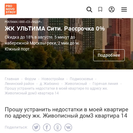
РЕКЛАМА | ООО «СЗ «ЛИДЕР»
ЖК УЛЬТИМА Сити. Рассрочка 0%
Скидка до 18% в августе. 5 минут до
набережной Москвы-реки, 2 мин до м.
Южный порт.
Подробнее
Главная
Форум
Новостройки
Подмосковье
Ленинский район
д. Жабкино
Живописный
Горячая линия
Прошу устранить недостатки в моей квартире по адресу жк.
Живописный дом3 квартира 14
Прошу устранить недостатки в моей квартире
по адресу жк. Живописный дом3 квартира 14
Поделиться: