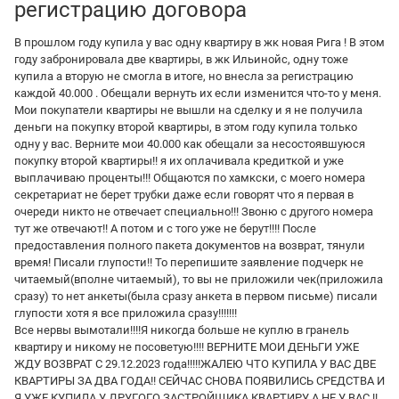
регистрацию договора
В прошлом году купила у вас одну квартиру в жк новая Рига ! В этом
году забронировала две квартиры, в жк Ильинойс, одну тоже
купила а вторую не смогла в итоге, но внесла за регистрацию
каждой 40.000 . Обещали вернуть их если изменится что-то у меня.
Мои покупатели квартиры не вышли на сделку и я не получила
деньги на покупку второй квартиры, в этом году купила только
одну у вас. Верните мои 40.000 как обещали за несостоявшуюся
покупку второй квартиры!! я их оплачивала кредиткой и уже
выплачиваю проценты!!! Общаются по хамкски, с моего номера
секретариат не берет трубки даже если говорят что я первая в
очереди никто не отвечает специально!!! Звоню с другого номера
тут же отвечают!! А потом и с того уже не берут!!!! После
предоставления полного пакета документов на возврат, тянули
время! Писали глупости!! То перепишите заявление подчерк не
читаемый(вполне читаемый), то вы не приложили чек(приложила
сразу) то нет анкеты(была сразу анкета в первом письме) писали
глупости хотя я все приложила сразу!!!!!!!
Все нервы вымотали!!!!Я никогда больше не куплю в гранель
квартиру и никому не посоветую!!!! ВЕРНИТЕ МОИ ДЕНЬГИ УЖЕ
ЖДУ ВОЗВРАТ С 29.12.2023 года!!!!!ЖАЛЕЮ ЧТО КУПИЛА У ВАС ДВЕ
КВАРТИРЫ ЗА ДВА ГОДА!! СЕЙЧАС СНОВА ПОЯВИЛИСЬ СРЕДСТВА И
Я УЖЕ КУПИЛА У ДРУГОГО ЗАСТРОЙЩИКА КВАРТИРУ А НЕ У ВАС !!