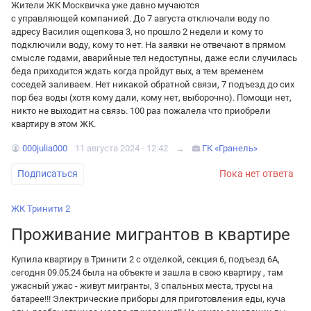
Жители ЖК Москвичка уже давно мучаются
с управляющей компанией. До 7 августа отключали воду по
адресу Василия ощепкова 3, но прошло 2 недели и кому то
подключили воду, кому то нет. На заявки не отвечают в прямом
смысле годами, аварийные тел недоступны, даже если случилась
беда приходится ждать когда пройдут вых, а тем временем
соседей заливаем. Нет никакой обратной связи, 7 подъезд до сих
пор без воды (хотя кому дали, кому нет, выборочно). Помощи нет,
никто не выходит на связь. 100 раз пожалела что приобрели
квартиру в этом ЖК.
000julia000
11 августа 2024 - 12:42
→
ГК «Гранель»
Подписаться
Пока нет ответа
ЖК Тринити 2
Проживание мигрантов в квартире
Купила квартиру в Тринити 2 с отделкой, секция 6, подъезд 6А,
сегодня 09.05.24 была на объекте и зашла в свою квартиру , там
ужасный ужас - живут мигранты, 3 спальных места, трусы на
батарее!!! Электрические приборы для приготовления еды, куча