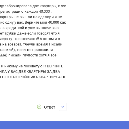
году забронировала две квартиры, в жк
 регистрацию каждой 40.000 .
вартиры не вышли на сделку и я не
ко одну у вас. Верните мои 40.000 как
вала кредиткой и уже выплачиваю
ет трубки даже если говорят что я
ера тут же отвечают!! А потом и с
в на возврат, тянули время! Писали
итаемый), то вы не приложили
ме) писали глупости хотя я все
 и никому не посоветую!!!! ВЕРНИТЕ
ПИЛА У ВАС ДВЕ КВАРТИРЫ ЗА ДВА
УГОГО ЗАСТРОЙЩИКА КВАРТИРУ А НЕ
Ответ