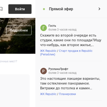
Прямой эфир
Войти
Гость
более 3 часов назад
Подробнее
Скажите во второй очереди есть
студии, какие они по площади?Ищу
что-нибудь, как второе жилье,
ближе к работе
ЖК Republic
/
Старт продаж в Republic
(Репаблик)
вочных мест?
РусланаТрофт
более 3 часов назад
Это настоящие лакшери варианты,
там остекление панорамное.
Витражи до потолка и камин
конечно на дровах, у них
ЖК Republic
/
Планировки
отдельный дымоход, по проекту
сразу заложен, так что все в реале,