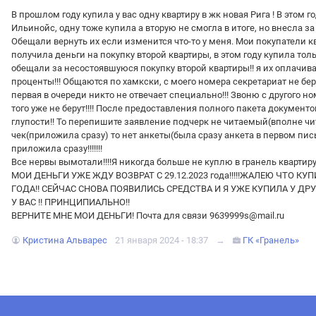
В прошлом году купила у вас одну квартиру в жк новая Рига ! В этом 
Ильинойс, одну тоже купила а вторую не смогла в итоге, но внесла за
Обещали вернуть их если изменится что-то у меня. Мои покупатели к
получила деньги на покупку второй квартиры, в этом году купила толь
обещали за несостоявшуюся покупку второй квартиры!! я их оплачи
проценты!!! Общаются по хамкски, с моего номера секретариат не бер
первая в очереди никто не отвечает специально!!! Звоню с другого ном
того уже не берут!!!! После предоставления полного пакета документо
глупости!! То перепишите заявление подчерк не читаемый(вполне ч
чек(приложила сразу) то нет анкеты(была сразу анкета в первом пись
приложила сразу!!!!!!!
Все нервы вымотали!!!!Я никогда больше не куплю в гранель квартиру
МОИ ДЕНЬГИ УЖЕ ЖДУ ВОЗВРАТ С 29.12.2023 года!!!!!ЖАЛЕЮ ЧТО КУ
ГОДА!! СЕЙЧАС СНОВА ПОЯВИЛИСЬ СРЕДСТВА И Я УЖЕ КУПИЛА У ДР
У ВАС !! ПРИНЦИПИАЛЬНО!!
ВЕРНИТЕ МНЕ МОИ ДЕНЬГИ! Почта для связи 9639999s@mail.ru
Кристина Альварес
21 января 2024 - 18:37
→
ГК «Гранель»