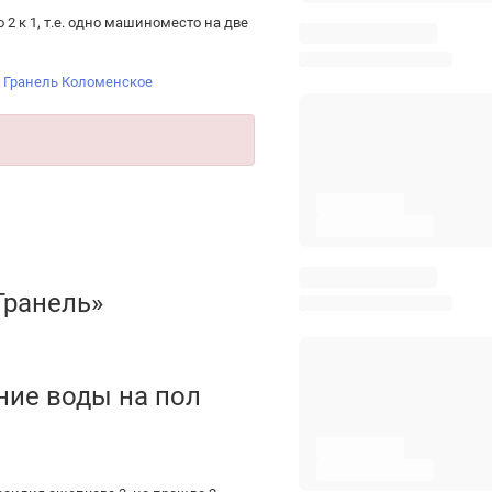
2 к 1, т.е. одно машиноместо на две
 Гранель Коломенское
Гранель»
ние воды на пол