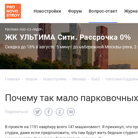
Новостройки
Форум
Вопрос-ответ
Журна
РЕКЛАМА | ООО «СЗ «ЛИДЕР»
ЖК УЛЬТИМА Сити. Рассрочка 0%
Скидка до 18% в августе. 5 минут до набережной Москвы-реки, 2
Главная
Форум
Новостройки
Москва
ЮАО
Нагатино-Садовни
Почему так мало парковочных
Поделиться:
В проекте на 1191 квартиру всего 147 машиномест. Я прикинул, что п
студии, даже если предположить, что там будут жить бедные студе