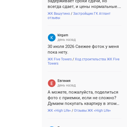
задерживает сроки сдачи, но
всегда сдает, и цены нормальные.
Плюс аккредитован во всех
ЖК Вашутино
/
Застройщик ГК Атлант
крупных банках. Думаю, все будет
отзывы
хорошо.
kirgam
день назад
30 июля 2026 Свежее фоток у меня
пока нету.
ЖК Five Towers
/
Ход строительства ЖК Five
Towers
Евгения
день назад
А можете, пожалуйста, поделиться
фото с приемки, если не сложно?
Думаем покупать квартиру в этом
жк, хочется понимать, с чем
ЖК «High Life»
/
Отзывы ЖК «High Life»
придется иметь дело, так сказать)))
🥰