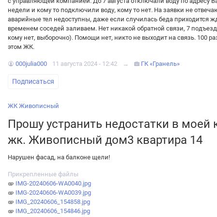
с управляющей компанией. До 7 августа отключали воду по адресу В
недели и кому то подключили воду, кому то нет. На заявки не отвеч
аварийные тел недоступны, даже если случилась беда приходится жда
временем соседей заливаем. Нет никакой обратной связи, 7 подъезд д
кому нет, выборочно). Помощи нет, никто не выходит на связь. 100 р
этом ЖК.
000julia000
11 августа 2024 - 12:42
→
ГК «Гранель»
Подписаться
ЖК Живописный
Прошу устранить недостатки в моей 
жк. Живописный дом3 квартира 14
Нарушен фасад, на балконе щели!
Прикрепленные файлы
IMG-20240606-WA0040.jpg
IMG-20240606-WA0039.jpg
IMG_20240606_154858.jpg
IMG_20240606_154846.jpg