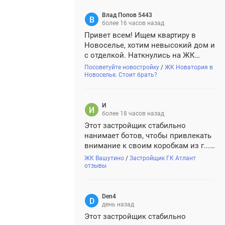
Влад Попов 5443
более 16 часов назад
Привет всем! Ищем квартиру в
Новоселье, хотим невысокий дом и
с отделкой. Наткнулись на ЖК
Новатория. Проект симпатичный,
Посоветуйте новостройку
/
ЖК Новатория в
кирпич-монолит, но смущает, что
Новоселье. Стоит брать?
застройщик Новастрой для Питера
новый. Кто-нибудь уже брал там?
Как у них со сроками, строят...
И
И
более 18 часов назад
Этот застройщик стабильно
нанимает ботов, чтобы привлекать
внимание к своим коробкам из г...
и палок. Осторожно, не ведитесь
ЖК Вашутино
/
Застройщик ГК Атлант
отзывы
Den4
день назад
Этот застройщик стабильно