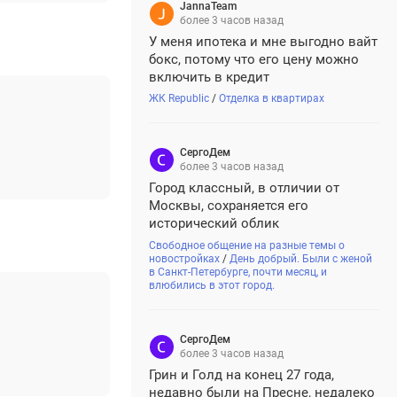
живой огонь.
JannaTeam
более 3 часов назад
У меня ипотека и мне выгодно вайт
бокс, потому что его цену можно
включить в кредит
ЖК Republic
/
Отделка в квартирах
СергоДем
более 3 часов назад
Город классный, в отличии от
Москвы, сохраняется его
исторический облик
Свободное общение на разные темы о
новостройках
/
День добрый. Были с женой
в Санкт-Петербурге, почти месяц, и
влюбились в этот город.
СергоДем
более 3 часов назад
Грин и Голд на конец 27 года,
недавно были на Пресне, недалеко