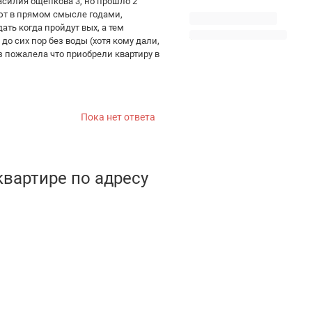
асилия ощепкова 3, но прошло 2
ают в прямом смысле годами,
ть когда пройдут вых, а тем
о сих пор без воды (хотя кому дали,
аз пожалела что приобрели квартиру в
Пока нет ответа
квартире по адресу