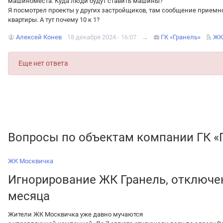
машиноместа. Куда люди будут ставить машины?
Я посмотрел проекты у других застройщиков, там сообщение приемно 
квартиры. А тут почему 10 к 1?
Алексей Конев
18 декабря 2024 - 16:07
→
ГК «Гранель»
ЖК
Еще нет ответа
Вопросы по объектам компании ГК «
ЖК Москвичка
Игнорирование ЖК Гранель, отключе
месяца
Жители ЖК Москвичка уже давно мучаются