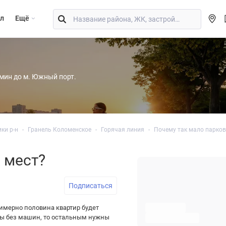
л
Eщё
 мин до м. Южный порт.
ки р-н
Гранель Коломенское
Горячая линия
Почему так мало парко
 мест?
Подписаться
римерно половина квартир будет
нты без машин, то остальным нужны