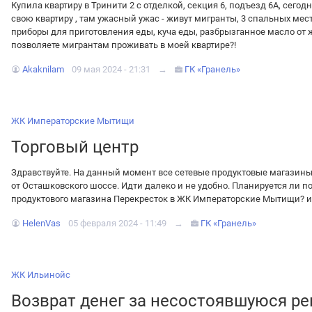
Купила квартиру в Тринити 2 с отделкой, секция 6, подъезд 6А, сегодн
свою квартиру , там ужасный ужас - живут мигранты, 3 спальных мест
приборы для приготовления еды, куча еды, разбрызганное масло от 
позволяете мигрантам проживать в моей квартире?!
Akaknilam
09 мая 2024 - 21:31
→
ГК «Гранель»
ЖК Императорские Мытищи
Торговый центр
Здравствуйте. На данный момент все сетевые продуктовые магазин
от Осташковского шоссе. Идти далеко и не удобно. Планируется ли п
продуктового магазина Перекресток в ЖК Императорские Мытищи? и е
HelenVas
05 февраля 2024 - 11:49
→
ГК «Гранель»
ЖК Ильинойс
Возврат денег за несостоявшуюся р