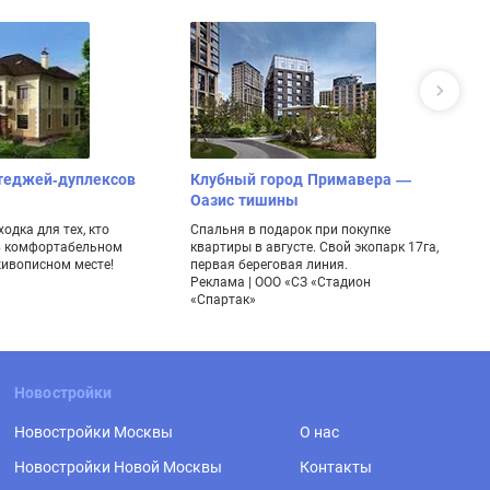
теджей-дуплексов
Клубный город Примавера —
П
Оазис тишины
Д
одка для тех, кто
Спальня в подарок при покупке
Кл
в комфортабельном
квартиры в августе. Свой экопарк 17га,
к
живописном месте!
первая береговая линия.
ме
Реклама | ООО «СЗ «Стадион
Ре
«Спартак»
Новостройки
Новостройки Москвы
О нас
Новостройки Новой Москвы
Контакты