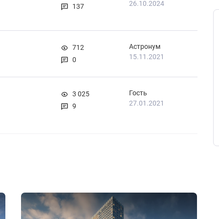
26.10.2024
137
Астронум
712
15.11.2021
0
Гость
3 025
27.01.2021
9