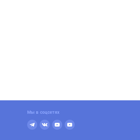
роект бизнес-класса от БФА-
ЖК ЗИЛАРТ. Квартиры бизн
евелопмент
класса
убный дом «Дуалист». Всего 96
Набережная Москвы-реки. 5 км от
вартир редких форматов. Большие
Кремля. Действует рассрочка.
тражи, террасы, камины.
Реклама | ООО «СЗ «ЛСР. Объект-М
клама | АО «СЗ «БФА-Девелопмент»
Мы в соцсетях