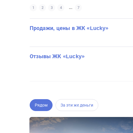
...
1
2
3
4
7
Продажи, цены в ЖК «Lucky»
Отзывы ЖК «Lucky»
Рядом
За эти же деньги