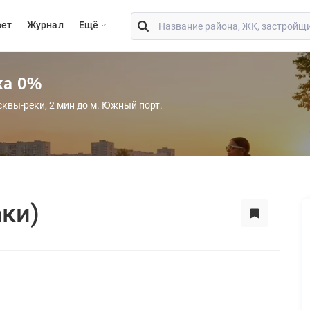
вет
Журнал
Eщё
ка 0%
сквы-реки, 2 мин до м. Южный порт.
ки)