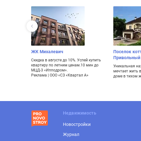
ЖК Михалевич
Поселок кот
Привольный
Панорамный
Скидка в августе до 10%. Успей купить
нут до
квартиру по летним ценам.10 мин до
Уникальная нах
МЦД-3 «Ипподром».
мечтает жить 
т Б»
Реклама | ООО «СЗ «Квартал А»
доме в тихом 
Недвижимость
Новостройки
Журнал