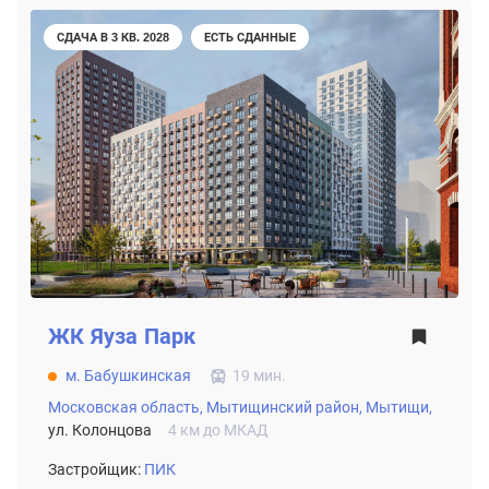
СДАЧА В 3 КВ. 2028
ЕСТЬ СДАННЫЕ
ЖК
Яуза Парк
м. Бабушкинская
19 мин.
Московская область,
Мытищинский район,
Мытищи,
ул. Колонцова
4 км до МКАД
Застройщик:
ПИК