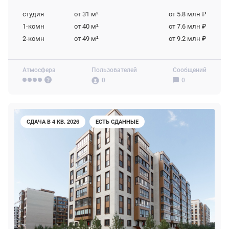
студия
от 31
м²
от 5.8 млн ₽
1-комн
от 40
м²
от 7.6 млн ₽
2-комн
от 49
м²
от 9.2 млн ₽
Атмосфера
Пользователей
Сообщений
0
0
СДАЧА В 4 КВ. 2026
ЕСТЬ СДАННЫЕ