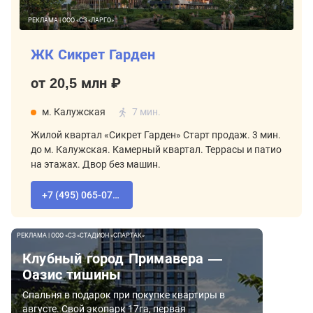
РЕКЛАМА | ООО «СЗ «ЛАРГО»
ЖК Сикрет Гарден
от 20,5 млн ₽
м. Калужская
7 мин.
Жилой квартал «Сикрет Гарден» Старт продаж. 3 мин.
до м. Калужская. Камерный квартал. Террасы и патио
на этажах. Двор без машин.
+7 (495) 065-07-55
РЕКЛАМА | ООО «СЗ «СТАДИОН «СПАРТАК»
Клубный город Примавера —
Оазис тишины
Спальня в подарок при покупке квартиры в
августе. Свой экопарк 17га, первая