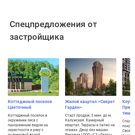
Спецпредложения от
застройщика
Коттеджный поселок
Жилой квартал «Сикрет
Клубн
Цветочный
Гарден»
Прима
тиши
Коттеджный поселок в
Старт продаж. 3 мин. до м.
окружении леса с
Калужская. Камерный
Спальн
панорамным видом на
квартал. Террасы и патио на
покупк
окрестности и реку с
этажах. Двор без машин.
Свой э
родниковой водой
Реклама | ООО «СЗ «Ларго»