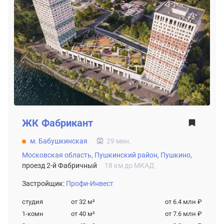
ЖК
Фабрикант
м. Бабушкинская
29 мин.
Московская область,
Пушкинский район,
Пушкино,
проезд 2-й Фабричный
18 км до МКАД
Застройщик:
Профи-Инвест
студия
от 32
м²
от 6.4 млн ₽
1-комн
от 40
м²
от 7.6 млн ₽