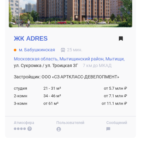
ЖК
ADRES
м. Бабушкинская
25 мин.
Московская область,
Мытищинский район,
Мытищи,
ул. Сукромка / ул. Троицкая 3Г
7 км до МКАД
Застройщик: ООО «СЗ АРТКЛАСС-ДЕВЕЛОПМЕНТ»
студия
21 - 31
м²
от 5.7 млн ₽
2-комн
34 - 46
м²
от 7.1 млн ₽
3-комн
от 61
м²
от 11.1 млн ₽
Атмосфера
Пользователей
Сообщений