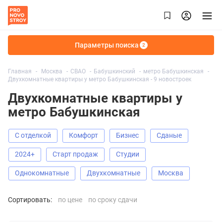
Параметры поиска
2
Главная
Москва
СВАО
Бабушкинский
метро Бабушкинская
Двухкомнатные квартиры у метро Бабушкинская - 9 новостроек
Двухкомнатные квартиры у
метро Бабушкинская
С отделкой
Комфорт
Бизнес
Сданые
2024+
старт продаж
Студии
Однокомнатные
Двухкомнатные
Москва
Сортировать:
по цене
по сроку сдачи