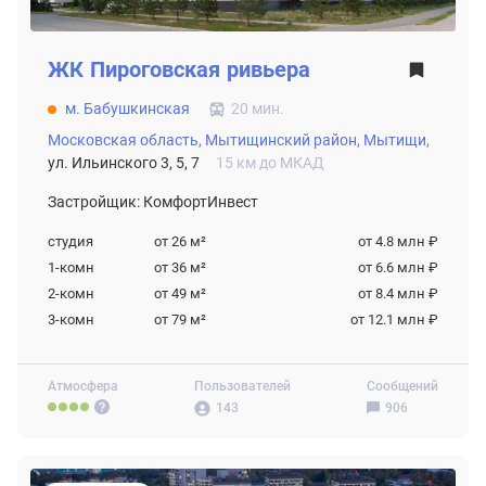
ЖК
Пироговская ривьера
м. Бабушкинская
20 мин.
Московская область,
Мытищинский район,
Мытищи,
ул. Ильинского 3, 5, 7
15 км до МКАД
Застройщик: КомфортИнвест
студия
от 26
м²
от 4.8 млн ₽
1-комн
от 36
м²
от 6.6 млн ₽
2-комн
от 49
м²
от 8.4 млн ₽
3-комн
от 79
м²
от 12.1 млн ₽
Атмосфера
Пользователей
Сообщений
143
906