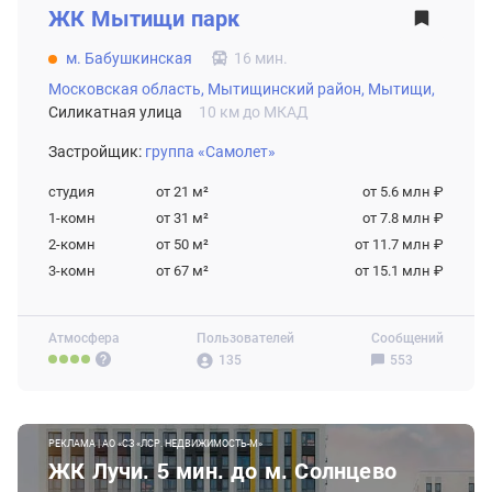
ЖК
Мытищи парк
м. Бабушкинская
16 мин.
Московская область,
Мытищинский район,
Мытищи,
Силикатная улица
10 км до МКАД
Застройщик:
группа «Самолет»
студия
от 21
м²
от 5.6 млн ₽
1-комн
от 31
м²
от 7.8 млн ₽
2-комн
от 50
м²
от 11.7 млн ₽
3-комн
от 67
м²
от 15.1 млн ₽
Атмосфера
Пользователей
Сообщений
135
553
РЕКЛАМА | АО «СЗ «ЛСР. НЕДВИЖИМОСТЬ-М»
ЖК Лучи. 5 мин. до м. Солнцево