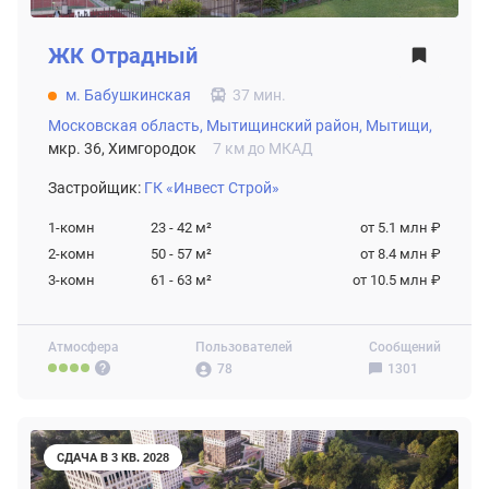
ЖК
Отрадный
м. Бабушкинская
37 мин.
Московская область,
Мытищинский район,
Мытищи,
мкр. 36, Химгородок
7 км до МКАД
Застройщик:
ГК «Инвест Строй»
1-комн
23 - 42
м²
от 5.1 млн ₽
2-комн
50 - 57
м²
от 8.4 млн ₽
3-комн
61 - 63
м²
от 10.5 млн ₽
Атмосфера
Пользователей
Сообщений
78
1301
СДАЧА В 3 КВ. 2028