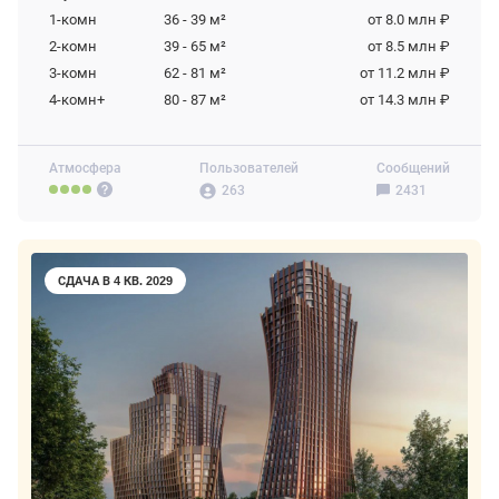
1-комн
36 - 39
м²
от 8.0 млн ₽
2-комн
39 - 65
м²
от 8.5 млн ₽
3-комн
62 - 81
м²
от 11.2 млн ₽
4-комн+
80 - 87
м²
от 14.3 млн ₽
Атмосфера
Пользователей
Сообщений
263
2431
СДАЧА В 4 КВ. 2029