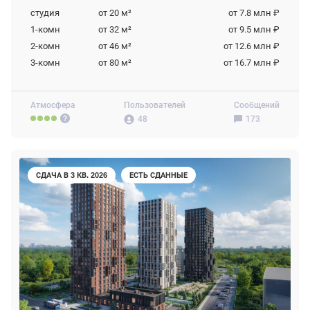
студия
от 20
м²
от 7.8 млн ₽
1-комн
от 32
м²
от 9.5 млн ₽
2-комн
от 46
м²
от 12.6 млн ₽
3-комн
от 80
м²
от 16.7 млн ₽
Атмосфера
Пользователей
Сообщений
48
173
СДАЧА В 3 КВ. 2026
ЕСТЬ СДАННЫЕ