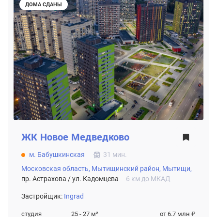
ДОМА СДАНЫ
ЖК
Новое Медведково
м. Бабушкинская
31 мин.
Московская область,
Мытищинский район,
Мытищи,
пр. Астрахова / ул. Кадомцева
6 км до МКАД
Застройщик:
Ingrad
студия
25 - 27
м²
от 6.7 млн ₽