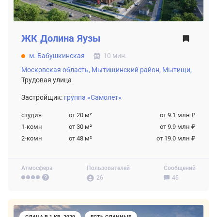
ЖК
Долина Яузы
м. Бабушкинская
10 мин.
Московская область,
Мытищинский район,
Мытищи,
Трудовая улица
Застройщик:
группа «Самолет»
студия
от 20
м²
от 9.1 млн ₽
1-комн
от 30
м²
от 9.9 млн ₽
2-комн
от 48
м²
от 19.0 млн ₽
Атмосфера
Пользователей
Сообщений
26
45
СДАЧА В 1 КВ. 2029
ЕСТЬ СДАННЫЕ