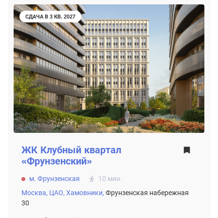
СДАЧА В 3 КВ. 2027
ЖК
Клубный квартал
«Фрунзенский»
м. Фрунзенская
10 мин.
Москва,
ЦАО,
Хамовники,
Фрунзенская набережная
30