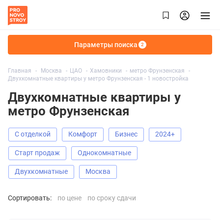
Параметры поиска
2
Главная
Москва
ЦАО
Хамовники
метро Фрунзенская
Двухкомнатные квартиры у метро Фрунзенская - 1 новостройка
Двухкомнатные квартиры у
метро Фрунзенская
С отделкой
Комфорт
Бизнес
2024+
старт продаж
Однокомнатные
Двухкомнатные
Москва
Сортировать:
по цене
по сроку сдачи