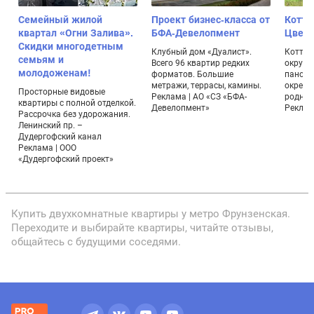
Семейный жилой
Проект бизнес-класса от
Котте
квартал «Огни Залива».
БФА-Девелопмент
Цвет
Скидки многодетным
,
Клубный дом «Дуалист».
Коттед
семьям и
Всего 96 квартир редких
окруже
молодоженам!
форматов. Большие
панора
метражи, террасы, камины.
окрестн
Просторные видовые
Реклама | АО «СЗ «БФА-
родник
квартиры с полной отделкой.
Девелопмент»
Реклама
Рассрочка без удорожания.
Ленинский пр. –
Дудергофский канал
Реклама | ООО
«Дудергофский проект»
Купить двухкомнатные квартиры у метро Фрунзенская.
Переходите и выбирайте квартиры, читайте отзывы,
общайтесь с будущими соседями.