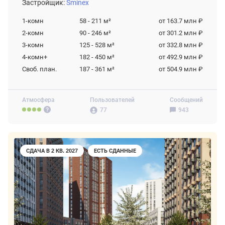
Застройщик:
Sminex
1-комн
58 - 211
м²
от 163.7 млн ₽
2-комн
90 - 246
м²
от 301.2 млн ₽
3-комн
125 - 528
м²
от 332.8 млн ₽
4-комн+
182 - 450
м²
от 492.9 млн ₽
Своб. план.
187 - 361
м²
от 504.9 млн ₽
Атмосфера
Пользователей
Сообщений
77
943
СДАЧА В 2 КВ. 2027
ЕСТЬ СДАННЫЕ