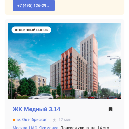
+7 (495) 126-29-78
ВТОРИЧНЫЙ РЫНОК
ЖК
Медный 3.14
м. Октябрьская
12 мин.
Москва,
ЦАО,
Якиманка,
Донская улица, вл. 14 стр.