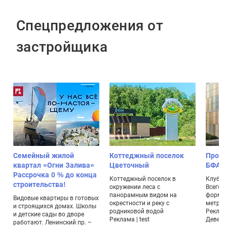
Спецпредложения от
застройщика
Семейный жилой
Коттеджный поселок
Проек
квартал «Огни Залива»
Цветочный
БФА-Д
Рассрочка 0 % до конца
,
Коттеджный поселок в
Клубны
строительства!
окружении леса с
Всего 
панорамным видом на
формат
Видовые квартиры в готовых
окрестности и реку с
метраж
и строящихся домах. Школы
родниковой водой
Реклам
и детские сады во дворе
Реклама | test
Девело
работают. Ленинский пр. –