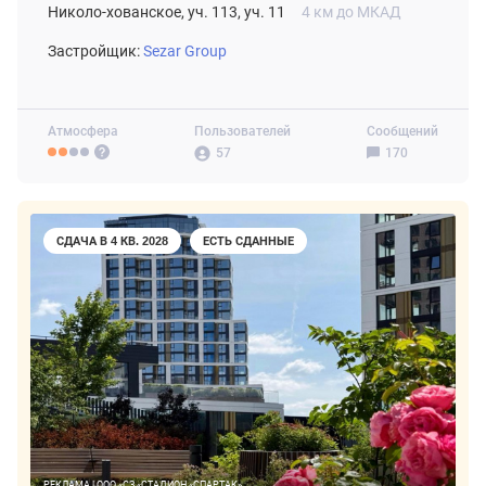
Николо-хованское, уч. 113, уч. 11
4 км до МКАД
Застройщик:
Sezar Group
Атмосфера
Пользователей
Сообщений
57
170
СДАЧА В 4 КВ. 2028
ЕСТЬ СДАННЫЕ
РЕКЛАМА | ООО «СЗ «СТАДИОН «СПАРТАК»