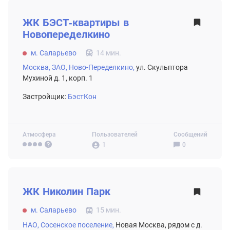
ВТОРИЧНЫЙ РЫНОК
ЖК
БЭСТ-квартиры в
Новопеределкино
м. Саларьево
14 мин.
Москва,
ЗАО,
Ново-Переделкино,
ул. Скульптора
Мухиной д. 1, корп. 1
Застройщик:
БэстКон
Атмосфера
Пользователей
Сообщений
1
0
ВТОРИЧНЫЙ РЫНОК
ЖК
Николин Парк
м. Саларьево
15 мин.
НАО,
Сосенское поселение,
Новая Москва, рядом с д.