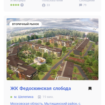
Атмосфера
Пользователей
Сообщений
33
79
ВТОРИЧНЫЙ РЫНОК
ЖК
Федоскинская слобода
м. Шелепиха
19 мин.
Московская область,
Мытищинский район,
с.