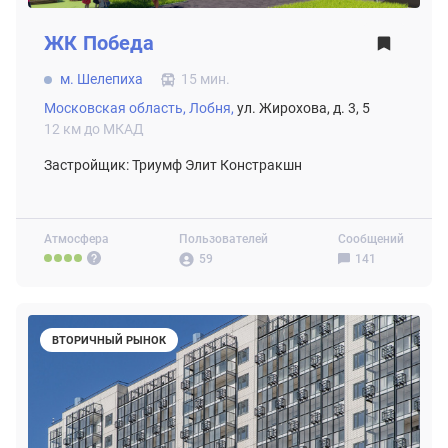
ЖК
Победа
м. Шелепиха
15 мин.
Московская область,
Лобня,
ул. Жирохова, д. 3, 5
12 км до МКАД
Застройщик: Триумф Элит Констракшн
Атмосфера
Пользователей
Сообщений
59
141
ВТОРИЧНЫЙ РЫНОК