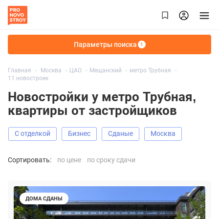
Параметры поиска
1
Главная
Москва
ЦАО
Мещанский
метро Трубная
11 новостроек
Новостройки у метро Трубная,
квартиры от застройщиков
С отделкой
Бизнес
Сданые
Москва
Сортировать:
по цене
по сроку сдачи
ДОМА СДАНЫ