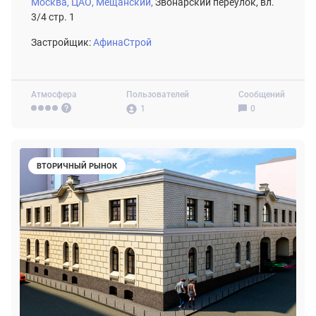
Москва,
ЦАО,
Мещанский,
Звонарский переулок, вл.
3/4 стр. 1
Застройщик:
АфинаСтрой
Атмосфера
Пользователей
Сообщений
1
0
ВТОРИЧНЫЙ РЫНОК