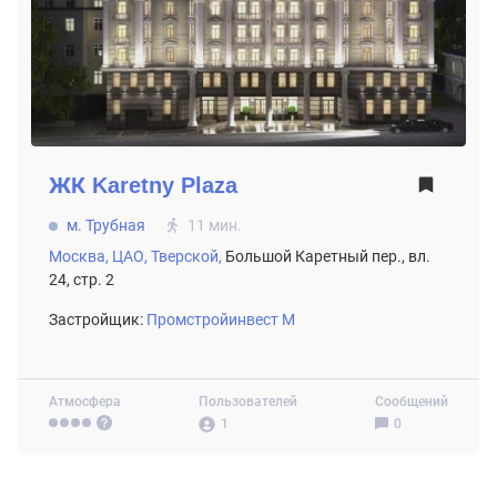
ЖК
Karetny Plaza
м. Трубная
11 мин.
Москва,
ЦАО,
Тверской,
Большой Каретный пер., вл.
24, стр. 2
Застройщик:
Промстройинвест М
Атмосфера
Пользователей
Сообщений
1
0