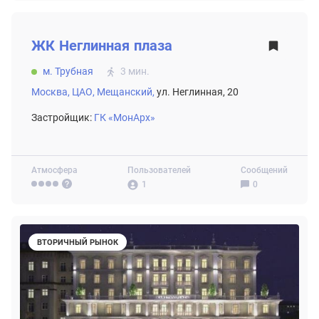
ВТОРИЧНЫЙ РЫНОК
ЖК
Неглинная плаза
м. Трубная
3 мин.
Москва,
ЦАО,
Мещанский,
ул. Неглинная, 20
Застройщик:
ГК «МонАрх»
Атмосфера
Пользователей
Сообщений
1
0
ВТОРИЧНЫЙ РЫНОК