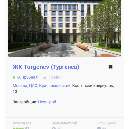
ЖК
Turgenev (Тургенев)
м. Трубная
13 мин.
Москва,
ЦАО,
Красносельский,
Костянский переулок,
13
Застройщик:
Неострой
Атмосфера
Пользователей
Сообщений
20
65