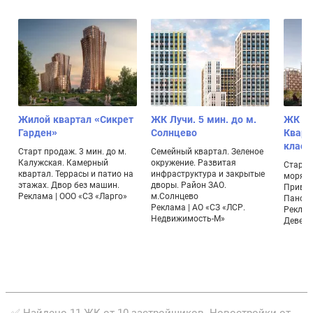
Жилой квартал «Сикрет
ЖК Лучи. 5 мин. до м.
ЖК «
Гарден»
Солнцево
Кварт
класс
Старт продаж. 3 мин. до м.
Семейный квартал. Зеленое
Калужская. Камерный
окружение. Развитая
Старт 
квартал. Террасы и патио на
инфраструктура и закрытые
моря. 
этажах. Двор без машин.
дворы. Район ЗАО.
Приват
Реклама | ООО «СЗ «Ларго»
м.Солнцево
Панора
.
Реклама | АО «СЗ «ЛСР.
Реклам
Недвижимость-М»
Девело