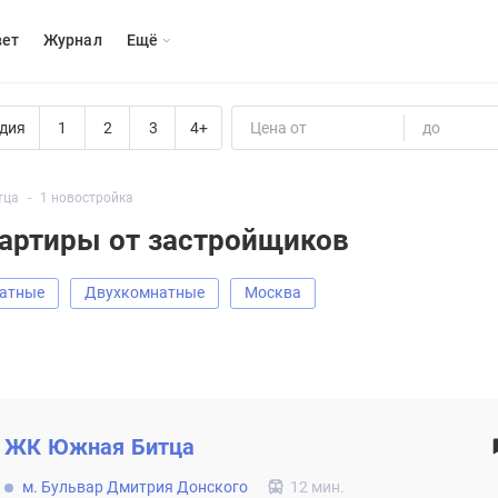
вет
Журнал
Eщё
дия
1
2
3
4+
Цена от
до
тца
1 новостройка
вартиры от застройщиков
натные
Двухкомнатные
Москва
ЖК
Южная Битца
м. Бульвар Дмитрия Донского
12 мин.