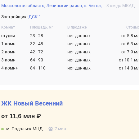
Московская область,
Ленинский район,
п. Битца,
3 км до МКАД
Застройщик:
ДСК-1
Комнат
Площадь, м²
В продаже
Стоим
студия
23 - 28
нет данных
от 5.8 м
1-комн
32 - 48
нет данных
от 6.3 м
2-комн
42 - 72
нет данных
от 7.9 м
3-комн
64 - 90
нет данных
от 10.1 м
4-комн+
84 - 110
нет данных
от 14.0 м
ЖК Новый Весенний
от 11,6 млн ₽
м. Подольск МЦД
7 мин.