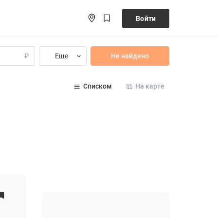
Войти
Еще
Не найдено
₽
Списком
На карте