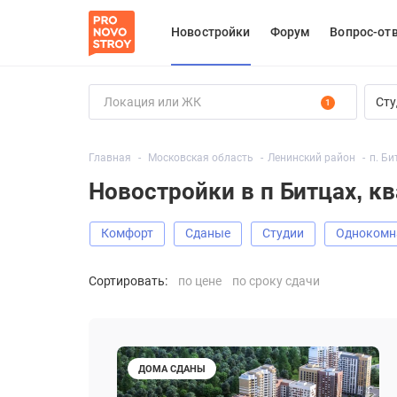
Новостройки
Форум
Вопрос-от
Сту
1
Главная
Московская область
Ленинский район
п. Би
Новостройки в п Битцах, к
Комфорт
Сданые
Студии
Одноком
Сортировать:
по цене
по сроку сдачи
ДОМА СДАНЫ