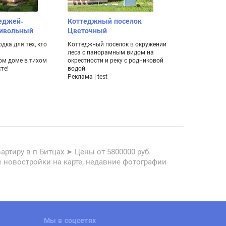
еджей-
Коттеджный поселок
Жилой квар
ривольный
Цветочный
Залива" Гиб
на строящие
дка для тех, кто
Коттеджный поселок в окружении
леса с панорамным видом на
Квартиры с по
м доме в тихом
окрестности и реку с родниковой
берегу Финско
те!
водой
с бассейнами, 
Реклама | test
поликлиника, п
воду.
Реклама | ООО
проект»
ртиру в п Битцах ➤ Цены от 5800000 руб.
е новостройки на карте, недавние фотографии
Мы в соцсетях