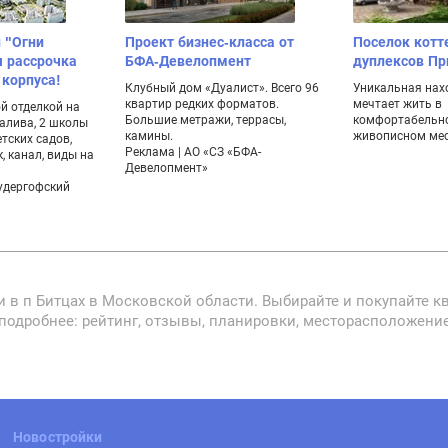
 "Огни
Проект бизнес-класса от
Поселок котт
я рассрочка
БФА-Девелопмент
дуплексов П
 корпуса!
Клубный дом «Дуалист». Всего 96
Уникальная нахо
квартир редких форматов.
мечтает жить в
й отделкой на
Большие метражи, террасы,
комфортабельно
залива, 2 школы
камины.
живописном мес
етских садов,
Реклама | АО «СЗ «БФА-
, канал, виды на
Девелопмент»
удергофский
в п Битцах в Московской области. Выбирайте и покупайте ква
 подробнее: рейтинг, отзывы, планировки, месторасположени
Новостройки