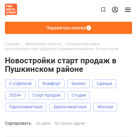
Параметры поиска
1
Главная
Московская область
Пушкинский район
Новостройки старт продаж в Пушкинском районе - 8 новостроек
Новостройки старт продаж в
Пушкинском районе
С отделкой
Комфорт
Бизнес
Сданые
2024+
старт продаж
Студии
Однокомнатные
Двухкомнатные
Москва
Сортировать:
по цене
по сроку сдачи