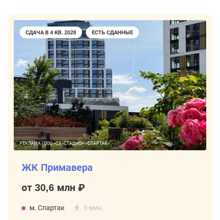
СДАЧА В 4 КВ. 2028
ЕСТЬ СДАННЫЕ
РЕКЛАМА | ООО «СЗ «СТАДИОН «СПАРТАК»
ЖК Примавера
от 30,6 млн ₽
м. Спартак
5 мин.