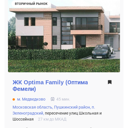
ВТОРИЧНЫЙ РЫНОК
ЖК
Optima Family (Оптима
Фемели)
м. Медведково
45 мин.
Московская область,
Пушкинский район,
п.
Зеленоградский,
пересечение улиц Школьная и
Шоссейная
27 км до МКАД