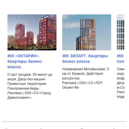
ЖК «ОКТАРИН».
ЖК ЗИЛАРТ. Квартиры
ЖК Лу
Квартиры бизнес-
бизнес класса
Солнц
класса.
Набережная Москвы-реки. 5
Семейн
км от Кремля. Действует
окруже
Старт продаж. 30 минут до
рассрочка.
инфрас
моря. Двор без машин.
Реклама | ООО «СЗ «ЛСР.
дворы.
Приватная территория.
Объект-М»
м.Солн
Панорамные виды.
Реклам
Реклама | ООО «СЗ «Город
Недви
Девелопмент»