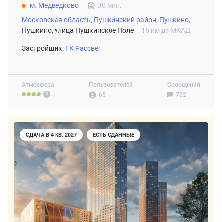
м. Медведково
30 мин.
Московская область,
Пушкинский район,
Пушкино,
Пушкино, улица Пушкинское Поле
16 км до МКАД
Застройщик:
ГК Рассвет
Атмосфера
Пользователей
Сообщений
65
752
СДАЧА В 4 КВ. 2027
ЕСТЬ СДАННЫЕ