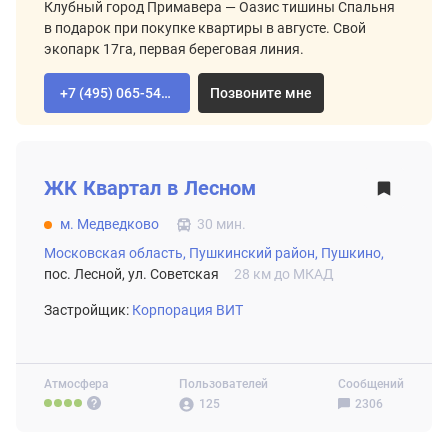
Клубный город Примавера — Оазис тишины Спальня
в подарок при покупке квартиры в августе. Свой
экопарк 17га, первая береговая линия.
+7 (495) 065-54-02
Позвоните мне
ВТОРИЧНЫЙ РЫНОК
ЖК
Квартал в Лесном
м. Медведково
30 мин.
Московская область,
Пушкинский район,
Пушкино,
пос. Лесной, ул. Советская
28 км до МКАД
Застройщик:
Корпорация ВИТ
Атмосфера
Пользователей
Сообщений
125
2306