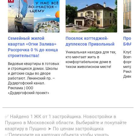
Семейный жилой
Поселок коттеджей-
Проек
квартал «Огни Залива»
дуплексов Привольный
БФА-Д
Рассрочка 0 % до конца
Уникальная находка для тех,
Клубны
строительства!
кто мечтает жить в
Всего 
комфортабельном доме в
формат
Видовые квартиры в готовых
тихом живописном месте!
метраж
и строящихся домах. Школы
Реклам
и детские сады во дворе
Девело
работают. Ленинский пр. –
Дудергофский канал.
Реклама | ООО
«Дудергофский проект»
✅ Найдено 1 ЖК от 1 застройщика. Новостройки в
Пущино в Московской области. Выбирайте и покупайте
квартиру в Пущино ➤ По ценам застройщика
✅Переходите на карточку объекта чтобы узнать