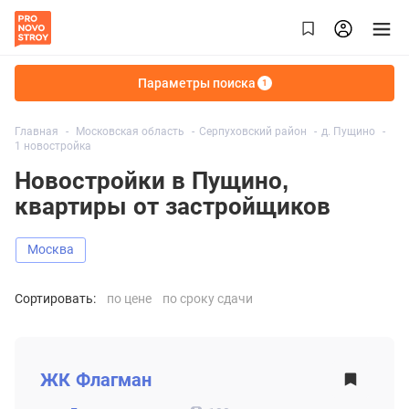
Параметры поиска
1
Главная
Московская область
Серпуховский район
д. Пущино
1 новостройка
Новостройки в Пущино,
квартиры от застройщиков
Москва
Сортировать:
по цене
по сроку сдачи
ВТОРИЧНЫЙ РЫНОК
ЖК
Флагман