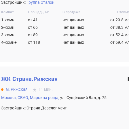
Застройщик:
Группа Эталон
Комнат
Площадь, м²
В продаже
Стоим
1-комн
от 41
нет данных
от 29.8 м
2-комн
от 66
нет данных
от 38.3 м
3-комн
от 89
нет данных
от 52.4 м
4-комн+
от 118
нет данных
от 69.4 м
ЖК
Страна.Рижская
м. Рижская
11 мин.
Москва,
СВАО,
Марьина роща,
ул. Сущёвский Вал, д. 75
Застройщик: Страна Девелопмент