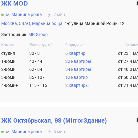
ЖК
MOD
м. Марьина роща
7 мин.
Москва,
СВАО,
Марьина роща,
4-я улица Марьиной Рощи, 12
Застройщик:
MR Group
Комнат
Площадь, м²
В продаже
Стоим
студия
30 - 31
6 квартир
от 23.1 м
1-комн
40 - 44
22 квартиры
от 27.4 м
2-комн
62 - 84
34 квартиры
от 40.0 м
3-комн
85 - 107
12 квартир
от 50.2 м
4-комн+
115 - 115
2 квартиры
от 71.4 м
ЖК
Октябрьская, 98 (MirrorЗдание)
м. Марьина роща
5 мин.