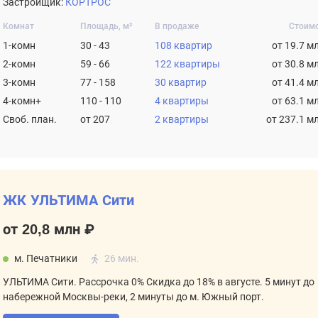
Застройщик:
КОРТРОС
Комнат
Площадь, м²
В продаже
Стоим
1-комн
30 - 43
108 квартир
от 19.7 м
2-комн
59 - 66
122 квартиры
от 30.8 м
3-комн
77 - 158
30 квартир
от 41.4 м
4-комн+
110 - 110
4 квартиры
от 63.1 м
Своб. план.
от 207
2 квартиры
от 237.1 м
ЖК УЛЬТИМА Сити
от 20,8 млн ₽
м. Печатники
26 мин.
УЛЬТИМА Сити. Рассрочка 0% Скидка до 18% в августе. 5 минут до
набережной Москвы-реки, 2 минуты до м. Южный порт.