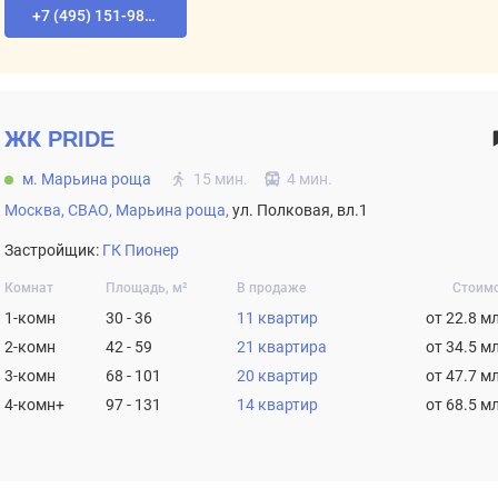
+7 (495) 151-98-94
ЖК
PRIDE
м. Марьина роща
15 мин.
4 мин.
Москва,
СВАО,
Марьина роща,
ул. Полковая, вл.1
Застройщик:
ГК Пионер
Комнат
Площадь, м²
В продаже
Стоим
1-комн
30 - 36
11 квартир
от 22.8 м
2-комн
42 - 59
21 квартира
от 34.5 м
3-комн
68 - 101
20 квартир
от 47.7 м
4-комн+
97 - 131
14 квартир
от 68.5 м