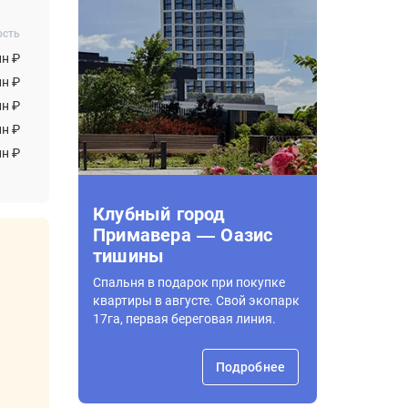
ость
лн ₽
лн ₽
лн ₽
лн ₽
лн ₽
Клубный город
Примавера — Оазис
тишины
Спальня в подарок при покупке
квартиры в августе. Свой экопарк
17га, первая береговая линия.
Подробнее