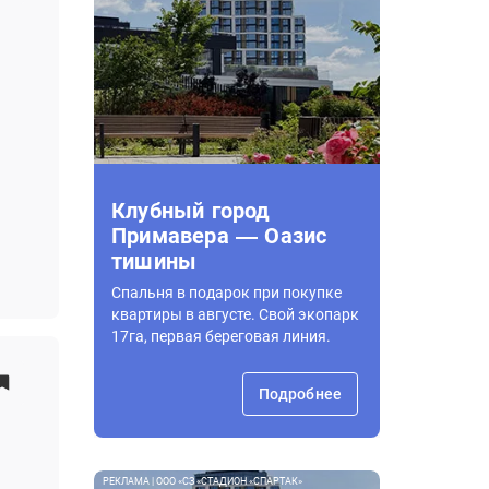
Клубный город
Примавера — Оазис
тишины
Спальня в подарок при покупке
квартиры в августе. Свой экопарк
17га, первая береговая линия.
Подробнее
РЕКЛАМА | ООО «СЗ «СТАДИОН «СПАРТАК»