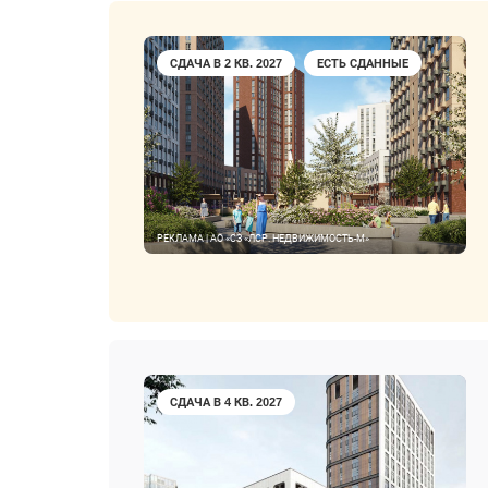
СДАЧА В 2 КВ. 2027
ЕСТЬ СДАННЫЕ
РЕКЛАМА | АО «СЗ «ЛСР. НЕДВИЖИМОСТЬ-М»
СДАЧА В 4 КВ. 2027