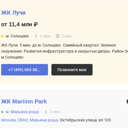
ЖК Лучи
от 11,4 млн ₽
м. Солнцево
9 мин.
3 мин.
ЖК Лучи. 5 мин. до м. Солнцево. Семейный квартал. Зеленое
окружение. Развитая инфраструктура и закрытые дворы. Район З
м.Солнцево
+7 (495) 065-58-92
Позвоните мне
ЖК
Mariinn Park
м. Марьина роща
5 мин.
Москва,
СВАО,
Марьина роща,
Октябрьская улица, вл 103