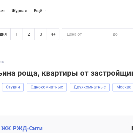
вет
Журнал
Eщё
дия
1
2
3
4+
Цена от
до
оек
ьина роща, квартиры от застройщи
Студии
Однокомнатные
Двухкомнатные
Москва
ЖК
РЖД-Сити