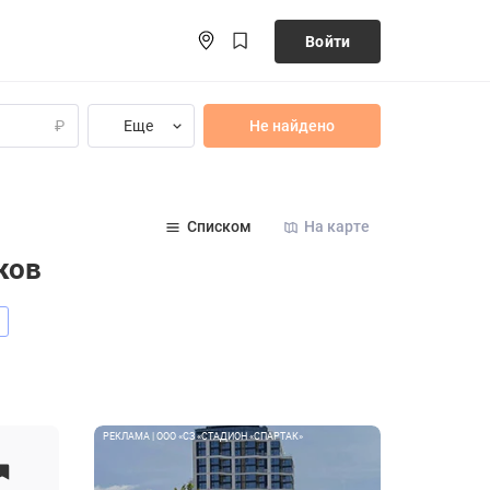
Войти
Еще
Не найдено
₽
Списком
На карте
ков
РЕКЛАМА | ООО «СЗ «СТАДИОН «СПАРТАК»