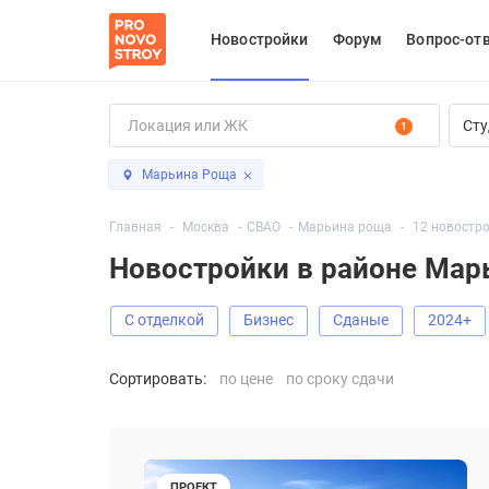
Новостройки
Форум
Вопрос-от
Сту
1
Марьина Роща
Главная
Москва
СВАО
Марьина роща
12 новостр
Новостройки в районе Мар
С отделкой
Бизнес
Сданые
2024+
Сортировать:
по цене
по сроку сдачи
ПРОЕКТ