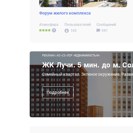
Форум жилого комплекса
Атмосфера
Пользователей
Сообщений
165
941
РЕКЛАМА | АО «СЗ «ЛСР. НЕДВИЖИМОСТЬ-М»
ЖК Лучи. 5 мин. до м. С
Семейный квартал. Зеленое окружение. Разв
Подробнее