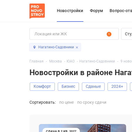
Новостройки
Форум
Вопрос-от
Сту
1
Нагатино-Садовники
Главная
Москва
ЮАО
Нагатино-Садовники
9 ново
Новостройки в районе Наг
Комфорт
Бизнес
Сданые
2024+
Сортировать:
по цене
по сроку сдачи
СДАЧА В 2 КВ. 2027