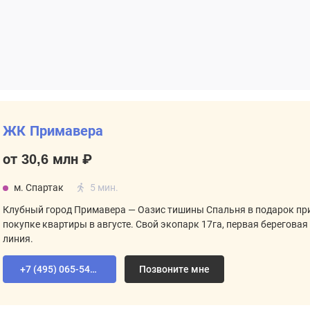
ЖК Примавера
от 30,6 млн ₽
м. Спартак
5 мин.
Клубный город Примавера — Оазис тишины Спальня в подарок пр
покупке квартиры в августе. Свой экопарк 17га, первая береговая
линия.
+7 (495) 065-54-02
Позвоните мне