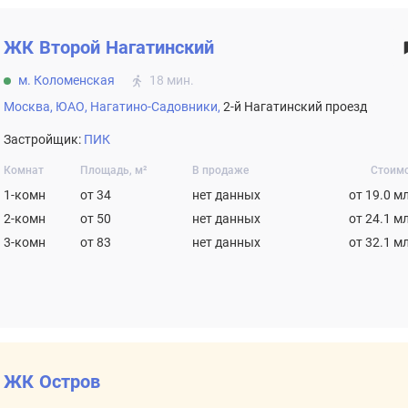
ЖК
Второй Нагатинский
м. Коломенская
18 мин.
Москва,
ЮАО,
Нагатино-Садовники,
2-й Нагатинский проезд
Застройщик:
ПИК
Комнат
Площадь, м²
В продаже
Стоим
1-комн
от 34
нет данных
от 19.0 м
2-комн
от 50
нет данных
от 24.1 м
3-комн
от 83
нет данных
от 32.1 м
ЖК Остров