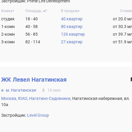
Застройщик: Prime Life Development
Комнат
Площадь, м²
В продаже
Стоим
студия
18 - 40
40 квартир
от 20.0 м
1-комн
40 - 58
80 квартир
от 30.3 м
2-комн
56 - 85
126 квартир
от 39.7 м
3-комн
82 - 114
27 квартир
от 51.9 м
ЖК
Левел Нагатинская
м. Нагатинская
16 мин.
Москва,
ЮАО,
Нагатино-Садовники,
Нагатинская набережная, вл.
10а
Застройщик:
Level Group