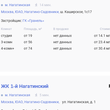
м. Нагатинская
14 мин.
Москва,
ЮАО,
Нагатино-Садовники,
ш. Каширское, 1с17
Застройщик:
ГК «Гранель»
Комнат
Площадь, м²
В продаже
Стоим
студия
от 19
нет данных
от 14.1 м
3-комн
от 56
нет данных
от 23.4 м
4-комн+
от 74
нет данных
от 30.4 м
ЖК
1-й Нагатинский
м. Нагатинская
5 мин.
Москва,
ЮАО,
Нагатино-Садовники,
ул. Нагатинская, д. 1