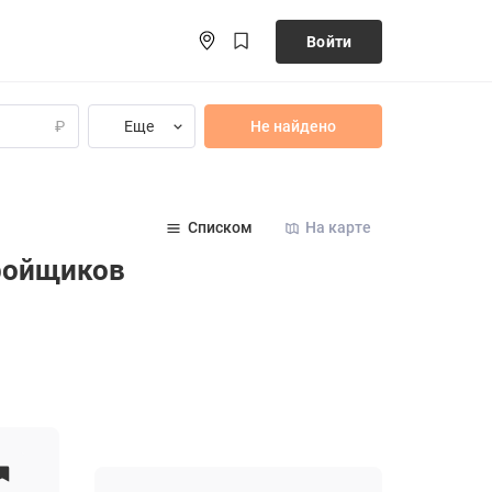
Войти
Еще
Не найдено
₽
Списком
На карте
тройщиков