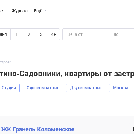
вет
Журнал
Eщё
дия
1
2
3
4+
Цена от
до
строек
атино-Садовники, квартиры от зас
Студии
Однокомнатные
Двухкомнатные
Москва
ЖК
Гранель Коломенское