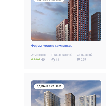
Форум жилого комплекса
Атмосфера
Пользователей
Сообщений
81
255
СДАЧА В 4 КВ. 2028