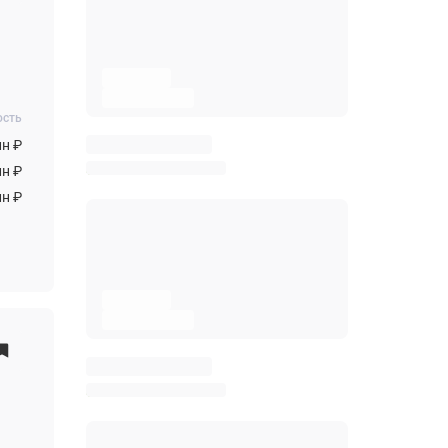
ость
лн ₽
лн ₽
лн ₽