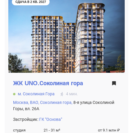
СДАЧА В 2 КВ. 2027
ЖК
UNO.Соколиная гора
м. Соколиная Гора
4 мин.
Москва,
ВАО,
Соколиная гора,
8-я улица Соколиной
Горы, вл. 26А
Застройщик:
ГК "Основа"
студия
21 - 31
м²
от 9.1 млн ₽