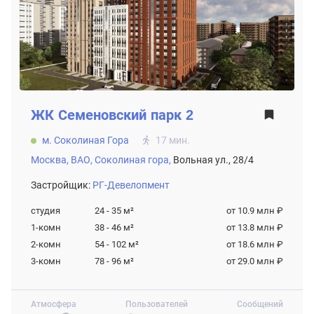
ЖК
Семеновский парк 2
м. Соколиная Гора
17 мин.
Москва,
ВАО,
Соколиная гора,
Вольная ул., 28/4
Застройщик:
РГ-Девелопмент
студия
24 - 35
м²
от 10.9 млн ₽
1-комн
38 - 46
м²
от 13.8 млн ₽
2-комн
54 - 102
м²
от 18.6 млн ₽
3-комн
78 - 96
м²
от 29.0 млн ₽
Атмосфера
Пользователей
Сообщений