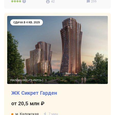
42
299
СДАЧА В 4 КВ. 2029
РЕКЛАМА | ООО «СЗ «ЛАРГО»
ЖК Сикрет Гарден
от 20,5 млн ₽
м. Калужская
7 мин.