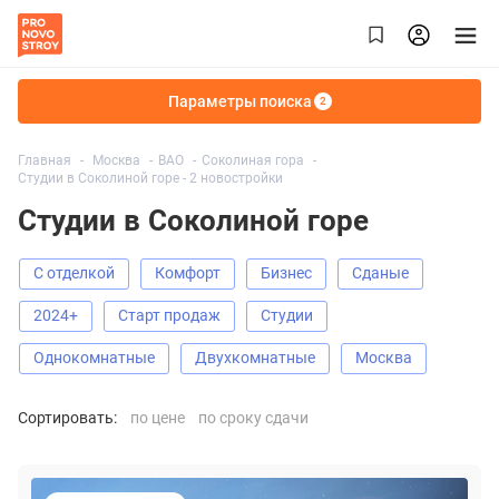
Параметры поиска
2
Главная
Москва
ВАО
Соколиная гора
Студии в Соколиной горе - 2 новостройки
Студии в Соколиной горе
С отделкой
Комфорт
Бизнес
Сданые
2024+
старт продаж
Студии
Однокомнатные
Двухкомнатные
Москва
Сортировать:
по цене
по сроку сдачи