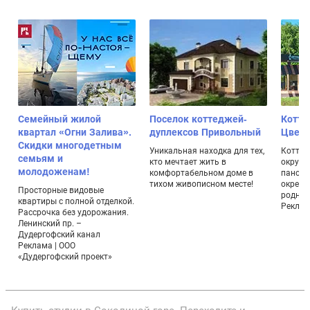
т
Семейный жилой
Поселок коттеджей-
Котте
квартал «Огни Залива».
дуплексов Привольный
Цвет
Скидки многодетным
Уникальная находка для тех,
Коттед
семьям и
кто мечтает жить в
окруже
молодоженам!
комфортабельном доме в
панора
тихом живописном месте!
окрестн
Просторные видовые
родник
квартиры с полной отделкой.
Реклама
Рассрочка без удорожания.
Ленинский пр. –
Дудергофский канал
Реклама | ООО
«Дудергофский проект»