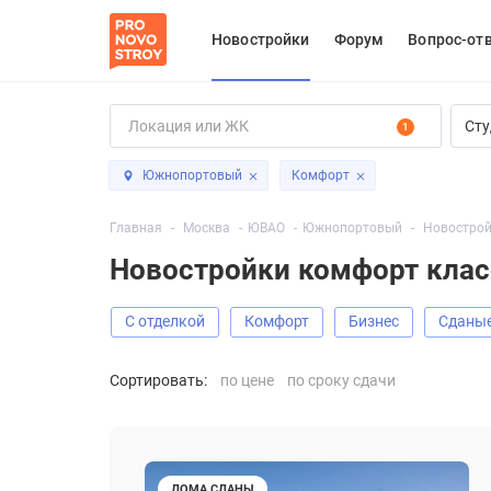
Новостройки
Форум
Вопрос-от
Сту
1
Южнопортовый
Комфорт
Главная
Москва
ЮВАО
Южнопортовый
Новострой
Новостройки комфорт кла
С отделкой
Комфорт
Бизнес
Сданы
Сортировать:
по цене
по сроку сдачи
ДОМА СДАНЫ