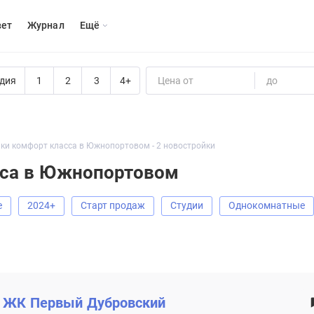
вет
Журнал
Eщё
дия
1
2
3
4+
Цена от
до
ки комфорт класса в Южнопортовом - 2 новостройки
сса в Южнопортовом
е
2024+
старт продаж
Студии
Однокомнатные
ЖК
Первый Дубровский