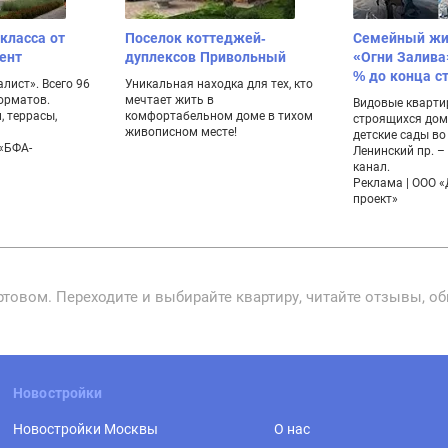
класса от
Поселок коттеджей-
Семейный жи
ент
дуплексов Привольный
«Огни Залива
% до конца с
лист». Всего 96
Уникальная находка для тех, кто
орматов.
мечтает жить в
Видовые кварти
 террасы,
комфортабельном доме в тихом
строящихся дом
живописном месте!
детские сады во
 «БФА-
Ленинский пр. 
канал.
Реклама | ООО 
проект»
овом. Переходите и выбирайте квартиру, читайте отзывы, о
Новостройки
Новостройки Москвы
О нас