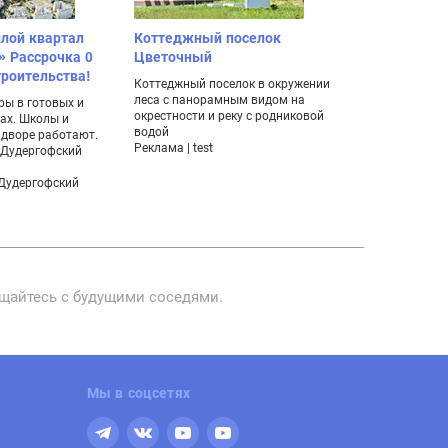
лой квартал
Коттеджный поселок
Проект бизн
» Рассрочка 0
Цветочный
БФА-Девело
троительства!
Коттеджный поселок в окружении
Клубный дом «
леса с панорамным видом на
квартир редки
ры в готовых и
окрестности и реку с родниковой
Большие метра
ах. Школы и
водой
камины.
 дворе работают.
Реклама | test
Реклама | АО 
– Дудергофский
Девелопмент»
«Дудергофский
бщайтесь с будущими соседями.
Мы в соцсетях