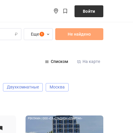
Войти
Еще
Не найдено
₽
1
Списком
На карте
Двухкомнатные
Москва
РЕКЛАМА | ООО «СЗ «СТАДИОН «СПАРТАК»