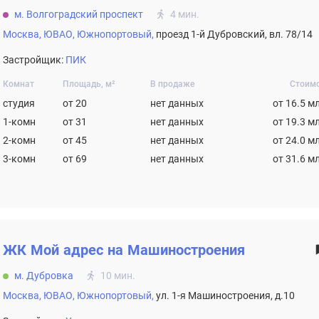
м. Волгоградский проспект
4 мин.
Москва,
ЮВАО,
Южнопортовый,
проезд 1-й Дубровский, вл. 78/14
Застройщик:
ПИК
Комнат
Площадь, м²
В продаже
Стоим
студия
от 20
нет данных
от 16.5 м
1-комн
от 31
нет данных
от 19.3 м
2-комн
от 45
нет данных
от 24.0 м
3-комн
от 69
нет данных
от 31.6 м
ЖК
Мой адрес на Машиностроения
м. Дубровка
10 мин.
Москва,
ЮВАО,
Южнопортовый,
ул. 1-я Машиностроения, д.10