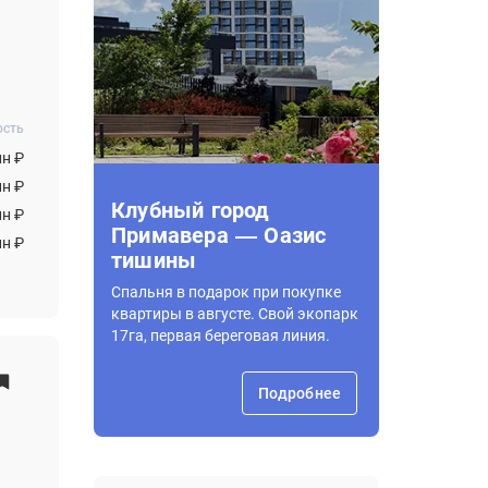
ость
лн ₽
лн ₽
Клубный город
лн ₽
Примавера — Оазис
лн ₽
тишины
Спальня в подарок при покупке
квартиры в августе. Свой экопарк
17га, первая береговая линия.
Подробнее