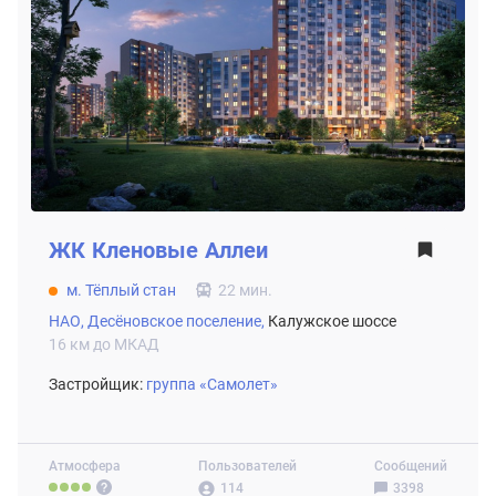
ЖК
Кленовые Аллеи
м. Тёплый стан
22 мин.
НАО,
Десёновское поселение,
Калужское шоссе
16 км до МКАД
Застройщик:
группа «Самолет»
Атмосфера
Пользователей
Сообщений
114
3398