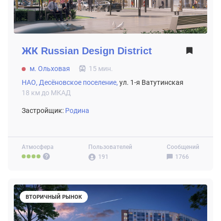
ЖК
Russian Design District
м. Ольховая
15 мин.
НАО,
Десёновское поселение,
ул. 1-я Ватутинская
18 км до МКАД
Застройщик:
Родина
Атмосфера
Пользователей
Сообщений
191
1766
ВТОРИЧНЫЙ РЫНОК