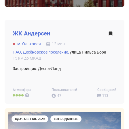
ВТОРИЧНЫЙ РЫНОК
ЖК
Андерсен
м. Ольховая
12 мин.
НАО,
Десёновское поселение,
улица Нильса Бора
15 км до МКАД
Застройщик: Десна-Лэнд
Атмосфера
Пользователей
Сообщений
47
113
СДАЧА В 1 КВ. 2029
ЕСТЬ СДАННЫЕ