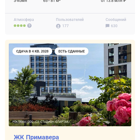
3-комн
65 - 81
м²
от 13.8 млн ₽
Атмосфера
Пользователей
Сообщений
177
630
СДАЧА В 4 КВ. 2028
ЕСТЬ СДАННЫЕ
РЕКЛАМА | ООО «СЗ «СТАДИОН «СПАРТАК»
ЖК Примавера