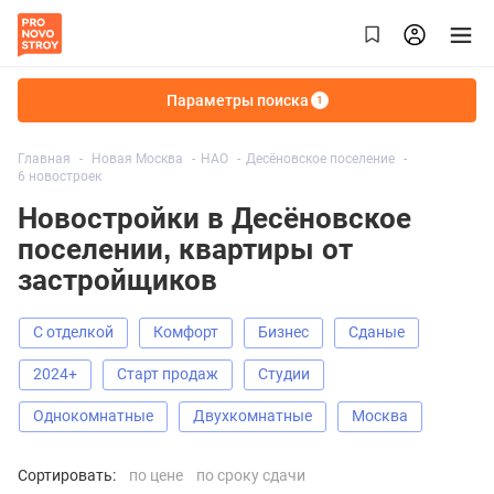
Параметры поиска
1
Главная
Новая Москва
НАО
Десёновское поселение
6 новостроек
Новостройки в Десёновское
поселении, квартиры от
застройщиков
С отделкой
Комфорт
Бизнес
Сданые
2024+
старт продаж
Студии
Однокомнатные
Двухкомнатные
Москва
Сортировать:
по цене
по сроку сдачи