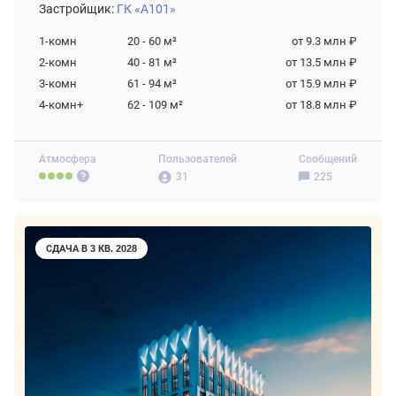
Застройщик:
ГК «А101»
1-комн
20 - 60
м²
от 9.3 млн ₽
2-комн
40 - 81
м²
от 13.5 млн ₽
3-комн
61 - 94
м²
от 15.9 млн ₽
4-комн+
62 - 109
м²
от 18.8 млн ₽
Атмосфера
Пользователей
Сообщений
31
225
СДАЧА В 3 КВ. 2028