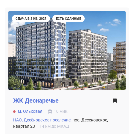
СДАЧА В 3 КВ. 2027
ЕСТЬ СДАННЫЕ
ЖК
Деснаречье
м. Ольховая
10 мин.
НАО,
Десёновское поселение,
пос. Десеновское,
квартал 23
14 км до МКАД