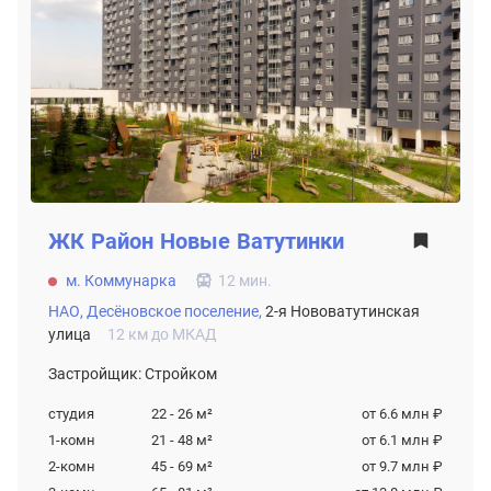
ЖК
Район Новые Ватутинки
м. Коммунарка
12 мин.
НАО,
Десёновское поселение,
2-я Нововатутинская
улица
12 км до МКАД
Застройщик: Стройком
студия
22 - 26
м²
от 6.6 млн ₽
1-комн
21 - 48
м²
от 6.1 млн ₽
2-комн
45 - 69
м²
от 9.7 млн ₽