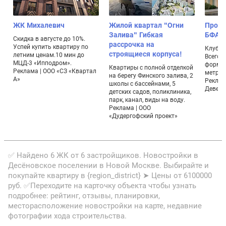
т
ЖК Михалевич
Жилой квартал "Огни
Проек
Залива" Гибкая
БФА-Д
Скидка в августе до 10%.
рассрочка на
Успей купить квартиру по
Клубны
строящиеся корпуса!
летним ценам.10 мин до
Всего 
МЦД-3 «Ипподром».
а
формат
Квартиры с полной отделкой
Реклама | ООО «СЗ «Квартал
метраж
на берегу Финского залива, 2
А»
Реклам
школы с бассейнами, 5
Девело
детских садов, поликлиника,
парк, канал, виды на воду.
Реклама | ООО
«Дудергофский проект»
✅ Найдено 6 ЖК от 6 застройщиков. Новостройки в
Десёновское поселении в Новой Москве. Выбирайте и
покупайте квартиру в {region_district} ➤ Цены от 6100000
руб. ✅Переходите на карточку объекта чтобы узнать
подробнее: рейтинг, отзывы, планировки,
месторасположение новостройки на карте, недавние
фотографии хода строительства.