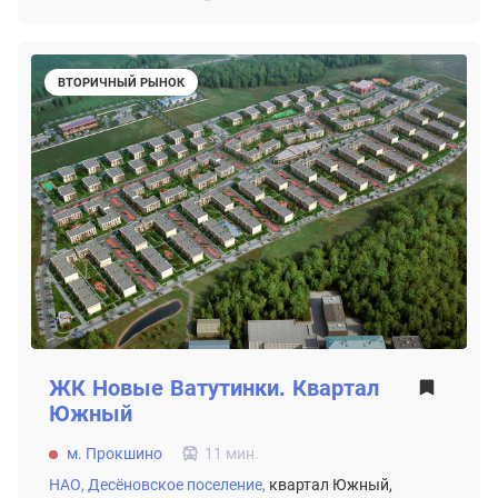
ВТОРИЧНЫЙ РЫНОК
ЖК
Новые Ватутинки. Квартал
Южный
м. Прокшино
11 мин.
НАО,
Десёновское поселение,
квартал Южный,