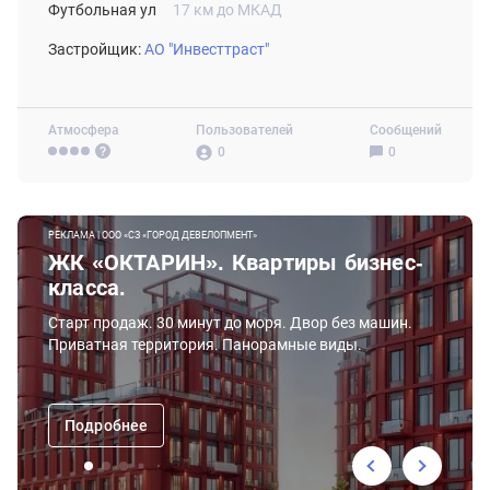
Футбольная ул
17 км до МКАД
Застройщик:
АО "Инвесттраст"
Атмосфера
Пользователей
Сообщений
0
0
РЕКЛАМА | ООО «СЗ «ГОРОД ДЕВЕЛОПМЕНТ»
ЖК «ОКТАРИН». Квартиры бизнес-
класса.
Старт продаж. 30 минут до моря. Двор без машин.
Приватная территория. Панорамные виды.
Подробнее