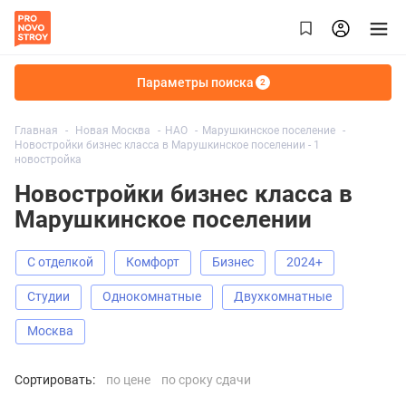
Параметры поиска
2
Главная
Новая Москва
НАО
Марушкинское поселение
Новостройки бизнес класса в Марушкинское поселении - 1
новостройка
Новостройки бизнес класса в
Марушкинское поселении
С отделкой
Комфорт
Бизнес
2024+
Студии
Однокомнатные
Двухкомнатные
Москва
Сортировать:
по цене
по сроку сдачи