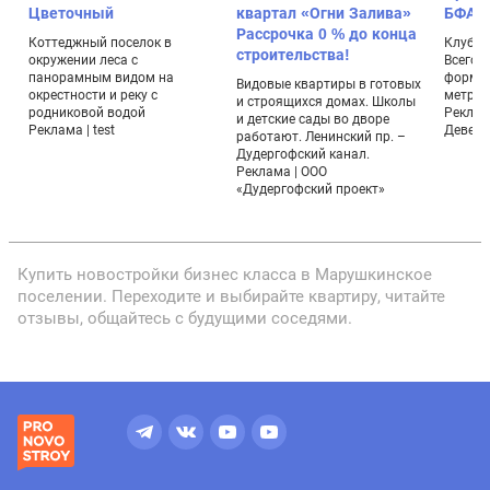
Цветочный
квартал «Огни Залива»
БФА-Д
Рассрочка 0 % до конца
,
Коттеджный поселок в
Клубны
строительства!
окружении леса с
Всего 
панорамным видом на
формат
Видовые квартиры в готовых
окрестности и реку с
метраж
и строящихся домах. Школы
родниковой водой
Реклам
и детские сады во дворе
Реклама | test
Девело
работают. Ленинский пр. –
Дудергофский канал.
Реклама | ООО
«Дудергофский проект»
Купить новостройки бизнес класса в Марушкинское
поселении. Переходите и выбирайте квартиру, читайте
отзывы, общайтесь с будущими соседями.