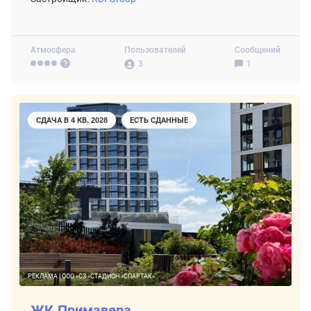
Атмосфера
Пользователей
Сообщений
3
1
СДАЧА В 4 КВ. 2028
ЕСТЬ СДАННЫЕ
РЕКЛАМА | ООО «СЗ «СТАДИОН «СПАРТАК»
ЖК Примавера