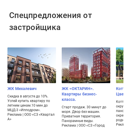
Спецпредложения от
застройщика
ЖК Михалевич
ЖК «ОКТАРИН».
Котте
Квартиры бизнес-
Цвет
Скидка в августе до 10%.
класса.
Успей купить квартиру по
Коттед
летним ценам.10 мин до
окруже
Старт продаж. 30 минут до
МЦД-3 «Ипподром».
панора
моря. Двор без машин.
Реклама | ООО «СЗ «Квартал
окрестн
Приватная территория.
А»
родник
Панорамные виды.
Реклама
Реклама | ООО «СЗ «Город