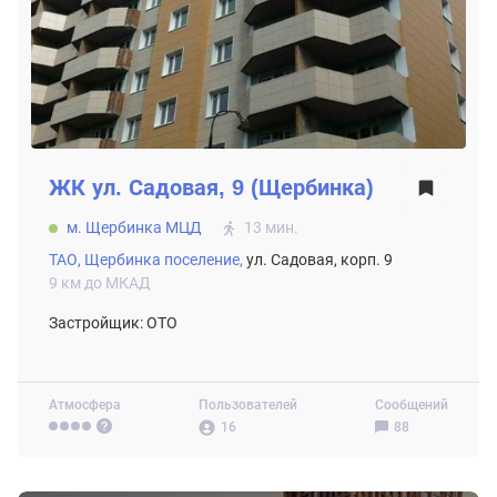
ЖК
ул. Садовая, 9 (Щербинка)
м. Щербинка МЦД
13 мин.
ТАО,
Щербинка поселение,
ул. Садовая, корп. 9
9 км до МКАД
Застройщик: ОТО
Атмосфера
Пользователей
Сообщений
16
88