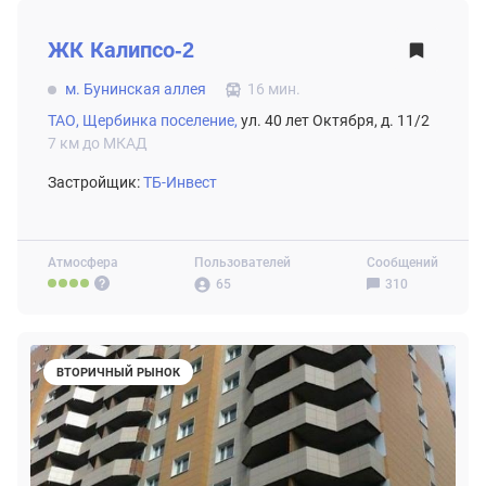
ВТОРИЧНЫЙ РЫНОК
ЖК
Калипсо-2
м. Бунинская аллея
16 мин.
ТАО,
Щербинка поселение,
ул. 40 лет Октября, д. 11/2
7 км до МКАД
Застройщик:
ТБ-Инвест
Атмосфера
Пользователей
Сообщений
65
310
ВТОРИЧНЫЙ РЫНОК