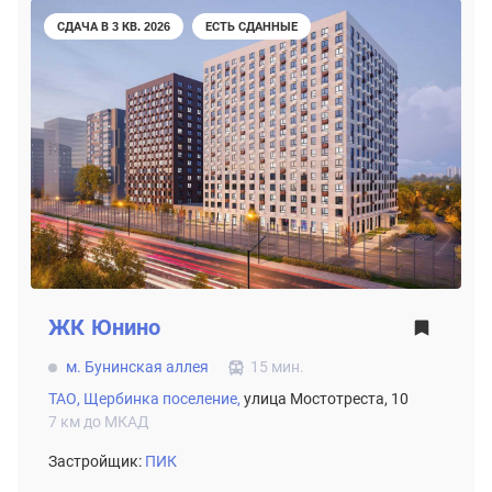
СДАЧА В 3 КВ. 2026
ЕСТЬ СДАННЫЕ
ЖК
Юнино
м. Бунинская аллея
15 мин.
ТАО,
Щербинка поселение,
улица Мостотреста, 10
7 км до МКАД
Застройщик:
ПИК