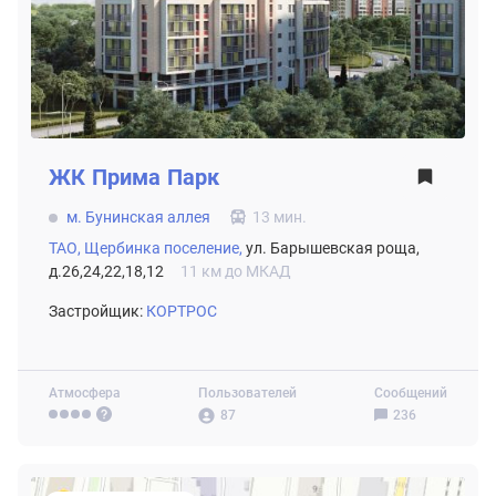
ЖК
Прима Парк
м. Бунинская аллея
13 мин.
ТАО,
Щербинка поселение,
ул. Барышевская роща,
д.26,24,22,18,12
11 км до МКАД
Застройщик:
КОРТРОС
Атмосфера
Пользователей
Сообщений
87
236