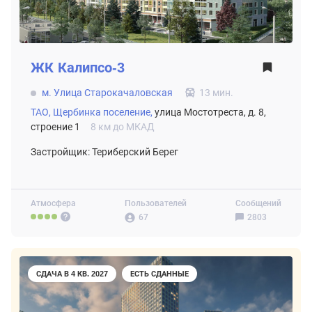
ЖК
Калипсо-3
м. Улица Старокачаловская
13 мин.
ТАО,
Щербинка поселение,
улица Мостотреста, д. 8,
строение 1
8 км до МКАД
Застройщик: Териберский Берег
Атмосфера
Пользователей
Сообщений
67
2803
СДАЧА В 4 КВ. 2027
ЕСТЬ СДАННЫЕ