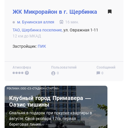
ВТОРИЧНЫЙ РЫНОК
ЖК
Микрорайон в г. Щербинка
м. Бунинская аллея
16 мин.
ТАО,
Щербинка поселение,
ул. Овражная 1-11
12 км до МКАД
Застройщик:
ПИК
Атмосфера
Пользователей
Сообщений
0
0
РЕКЛАМА | ООО «СЗ «СТАДИОН «СПАРТАК»
Клубный город Примавера —
Оазис тишины
Спальня в подарок при покупке квартиры в
августе. Свой экопарк 17га, первая
береговая линия.