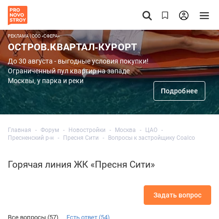
РЕКЛАМА | ООО «СФЕРА»
ОСТРОВ.КВАРТАЛ-КУРОРТ
До 30 августа - выгодные условия покупки!
Ограниченный пул квартир на западе
Москвы, у парка и реки
Подробнее
Главная
Форум
Новостройки
Москва
ЦАО
Пресненский р-н
Пресня Сити
Вопросы к застройщику Coalco
Горячая линия ЖК «Пресня Сити»
Задать вопрос
Все вопросы (57)
Есть ответ (54)