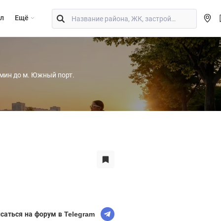
л
Eщё
 мин до м. Южный порт.
саться на форум в Telegram