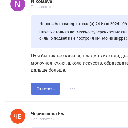
Nikolaeva
Новичок
Пользователи
Nikolaeva
16 сообщений
Пользователи
Чернов Александр сказал(а) 24 Июл 2024 - 06:
Спустя столько лет можно с уверенностью ска
сильно подвел и не построил ничего из инфра
Ну я бы так не сказала,
три детских сада, дв
молочная кухня, школа искусств, образоват
дальше больше.
...
Ответить
Чернышева Ева
Новичок
Пользователи
Чернышева Ева
5 сообщений
Пользователи