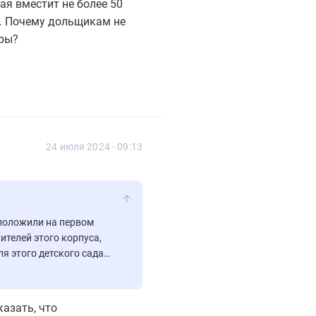
я вместит не более 50
р. Почему дольщикам не
иры?
24 июля 2024 - 09:13
сположили на первом
ителей этого корпуса,
я этого детского сада,
ителям только тротуар.
- колодца, когда этот
Где гулять детям,
казать, что
ми двора построили