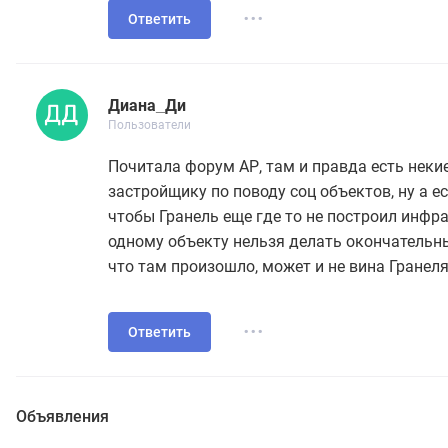
...
Ответить
Диана_Ди
Новичок
Пользователи
Диана_Ди
3 сообщений
Пользователи
Почитала форум АР, там и правда есть некие
застройщику по поводу соц объектов, ну а е
чтобы Гранель еще где то не построил инфр
одному объекту нельзя делать окончательн
что там произошло, может и не вина Гранеля
...
Ответить
Объявления