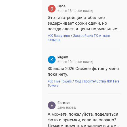
Den4
более 18 часов назад
Этот застройщик стабильно
задерживает сроки сдачи, но
всегда сдает, и цены нормальные.
Плюс аккредитован во всех
ЖК Вашутино
/
Застройщик ГК Атлант
крупных банках. Думаю, все будет
отзывы
хорошо.
kirgam
более 19 часов назад
30 июля 2026 Свежее фоток у меня
пока нету.
ЖК Five Towers
/
Ход строительства ЖК Five
Towers
Евгения
день назад
А можете, пожалуйста, поделиться
фото с приемки, если не сложно?
Думаем покупать квартиру в этом