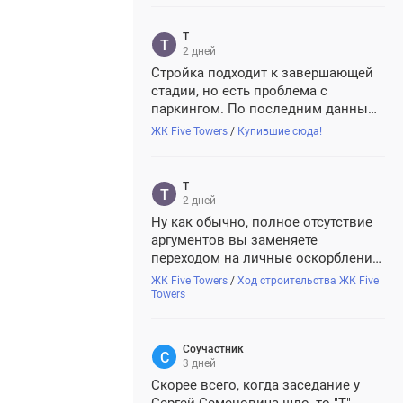
Т
Т
2 дней
Стройка подходит к завершающей
стадии, но есть проблема с
паркингом. По последним данным
Город подписал с застройщиком
ЖК Five Towers
/
Купившие сюда!
новый инвестдоговор с
корректировкой паркинга для
первой очереди и с согласованием
Т
Т
последующих. Судя по
2 дней
всплывавшим документа...
Ну как обычно, полное отсутствие
аргументов вы заменяете
переходом на личные оскорбления.
Классика жанра для местной
ЖК Five Towers
/
Ход строительства ЖК Five
секты, ничего нового мы о вас и не
Towers
узнали. Но за документ спасибо,
вы сильно успокоили дольщиков
насчет следующих башен. Дальше
Соучастник
3 дней
ж...
Скорее всего, когда заседание у
Сергей Семеновича шло, то "Т"