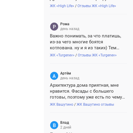
жк, хочется понимать, с чем
ЖК «High Life»
/
Отзывы ЖК «High Life»
придется иметь дело, так сказать)))
🥰
Рома
день назад
Важно понимать, за что платишь,
из-за чего многие боятся
котлована. ну и я из таких) Тем
более когда за ту же стоимость
ЖК «Turgenev»
/
Отзывы ЖК «Turgenev»
практически можно найти вариант
надежнее. В Turgenev понравилось,
что квартиры с отделкой уже
Артём
готовые, качественные
день назад
натуральные...
Архитектура дома приятная, мне
нравится. Фасады с большего
готовы, поэтому уже есть по чему
судить. Надеюсь, застройщик не
ЖК Вашутино
/
ЖК Вашутино отзывы
сэкономит на финальной отделке
мест общего пользования, на
рендерах все выглядит дорого.
Влад
2 дней