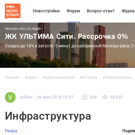
Новостройки
Форум
Вопрос-ответ
Журна
РЕКЛАМА | ООО «СЗ «ЛИДЕР»
ЖК УЛЬТИМА Сити. Рассрочка 0%
Скидка до 18% в августе. 5 минут до набережной Москвы-реки, 2
Главная
Форум
Форум новостроек
ЖК Пехра
Инфраструктура
valikru ,
06 июн 2018 15:37
266
54 535
Инфраструктура
Пехра
Подпи