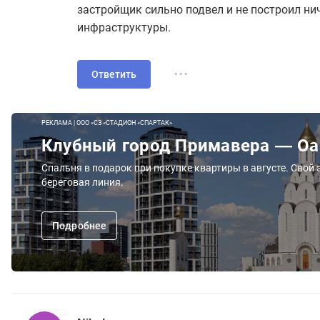
застройщик сильно подвел и не построил ни
отдельно стоящую детскую площадку, которая
инфраструктуры.
детей и это на дом в более чем 1000 квартир.
сказали об этом, когда они покупали квартир
...
Ответить
РЕКЛАМА | ООО «СЗ «СТАДИОН «СПАРТАК»
Клубный город Примавера — О
Спальня в подарок при покупке квартиры в августе. Свой 
береговая линия.
Подробнее