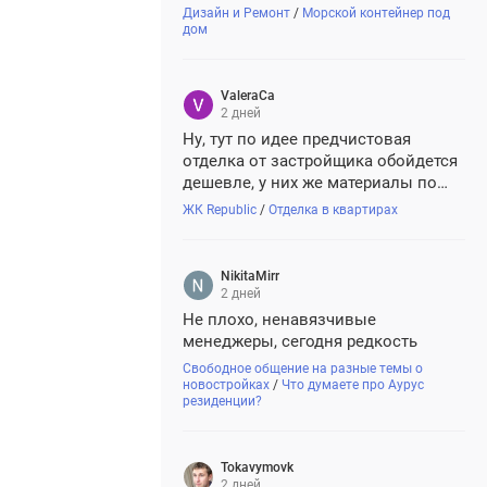
Дизайн и Ремонт
/
Морской контейнер под
дом
ValeraCa
2 дней
Ну, тут по идее предчистовая
отделка от застройщика обойдется
дешевле, у них же материалы по
оптовым ценам. А при найме
ЖК Republic
/
Отделка в квартирах
сенний
бригады, те зарядят вам цену по
полной программе.
 Панорамный вид на Сосновый бор. 10 минут до МЦД-2
NikitaMirr
2 дней
Не плохо, ненавязчивые
менеджеры, сегодня редкость
Свободное общение на разные темы о
новостройках
/
Что думаете про Аурус
резиденции?
Tokavymovk
2 дней