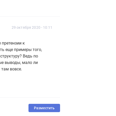
29 октября 2020 - 10:11
 претензии к
сть еще примеры того,
аструктуру? Ведь по
ые выводы, мало ли
 там вовсе.
Разместить