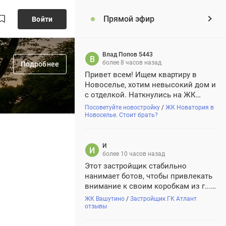
Прямой эфир
Войти
Влад Попов 5443
более 8 часов назад
Подробнее
Привет всем! Ищем квартиру в
Новоселье, хотим невысокий дом и
с отделкой. Наткнулись на ЖК
Новатория. Проект симпатичный,
Посоветуйте новостройку
/
ЖК Новатория в
кирпич-монолит, но смущает, что
Новоселье. Стоит брать?
застройщик Новастрой для Питера
новый. Кто-нибудь уже брал там?
Как у них со сроками, строят...
И
И
более 10 часов назад
Этот застройщик стабильно
нанимает ботов, чтобы привлекать
внимание к своим коробкам из г...
и палок. Осторожно, не ведитесь
ЖК Вашутино
/
Застройщик ГК Атлант
отзывы