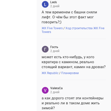
Leo's
2 дней
А тем временем с башни сняли
лифт. О чём бы этот факт мог
говорить?;)
ЖК Five Towers
/
Ход строительства ЖК Five
Towers
Гость
2 дней
может есть кто-нибудь, у кого
квратира с камином, реально
стоящий вариант, камин на дровах?
ЖК Republic
/
Планировки
ValeraCa
2 дней
а как дорого стоят эти контейнеры
и реально ли в таком доме жить
зимой?