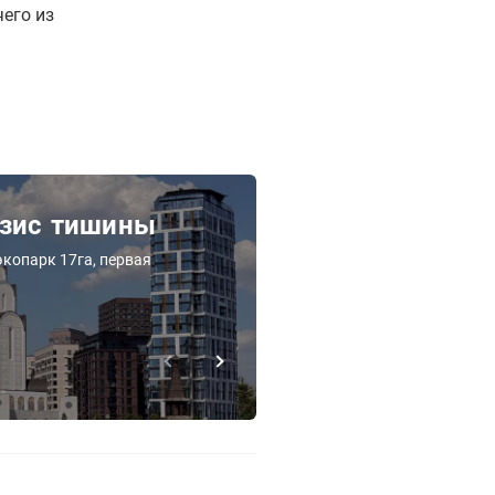
чего из
 вместит не более 50
 Почему дольщикам не
ы?
РЕКЛАМА | ООО «СЗ «КОМФОРТ Б»
азис тишины
ЖК Новый Ве
экопарк 17га, первая
Скидка в августе до 10%.
«Подольск».
Подробнее