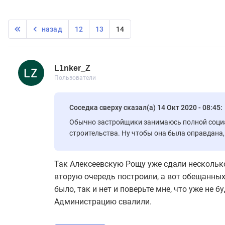
назад
12
13
14
L1nker_Z
Пользователь
Пользователи
L1nker_Z
83 сообщений
Пользователи
Соседка сверху сказал(а) 14 Окт 2020 - 08:45:
Обычно застройщики занимаюсь полной социа
строительства. Ну чтобы она была оправдана,
Так Алексеевскую Рощу уже сдали несколько
вторую очередь построили, а вот обещанных 
было, так и нет и поверьте мне, что уже не бу
Администрацию свалили.