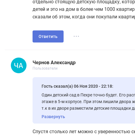
отдельно стоящую детскую площадку, котора
детей и это на дом в более чем 1000 кварти
сказали об этом, когда они покупали кварт
...
Ответить
Чернов Александр
Новичок
Пользователи
Чернов Александр
11 сообщений
Пользователи
Гость сказал(а) 06 Ноя 2020 - 22:18:
Один детский сад в Пехре точно будет. Его ра
этаже в 5-м корпусе. При этом лишили двора ж
т.к в их дворе разместили детские площадки дл
обнесли их забором во дворе дома, оставив ж
Развернуть
Как будут чувствовать себя жители этого дома
детский сад выйдет на прогулку во двор дома? 
Спустя столько лет можно с уверенностью с
которые будут жить в этом доме? За предела