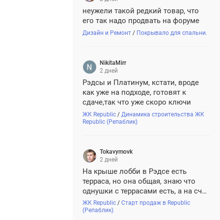
неужели такой редкий товар, что
его так надо продвать на форуме
Дизайн и Ремонт
/
Покрывало для спальни.
NikitaMirr
2 дней
Рэдсы и Платинум, кстати, вроде
как уже на подходе, готовят к
сдаче,так что уже скоро ключи
ЖК Republic
/
Динамика строительства ЖК
Republic (Репаблик)
Tokavymovk
2 дней
На крыше лобби в Рэдсе есть
терраса, но она общая, знаю что
однушки с террасами есть, а на счет
студий не знаю.
ЖК Republic
/
Старт продаж в Republic
(Репаблик)