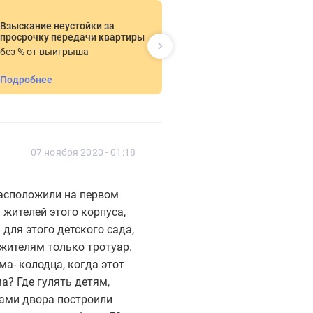
Приемка кварт
строительные 
Взыскание неустойки за
оценка для ба
просрочку передачи квартиры
ООО "Союз-Экс
без % от выигрыша
от 5000 руб
Подробнее
Подробнее
07 ноября 2020 - 01:18
расположили на первом
 жителей этого корпуса,
 для этого детского сада,
 жителям только тротуар.
ма- колодца, когда этот
а? Где гулять детям,
лами двора построили