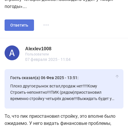
погоды»….
...
Ответить
Alexlev1008
Пользователь
Пользователи
Alexlev1008
Пользователи
30 сообщений
07 февраля 2025 - 11:04
Гость сказал(а) 06 Фев 2025 - 13:51:
Плохо другое:рынок встал,продаж нет!!!!Кому
Строить-непонятно!!!ПИК (рядом)приостановил
временно стройку четырёх домов!!!Выжидать будет у
«моря погоды»….
То, что пик приостановил стройку, это вполне было
ожидаемо. У него видать финансовые проблемы,