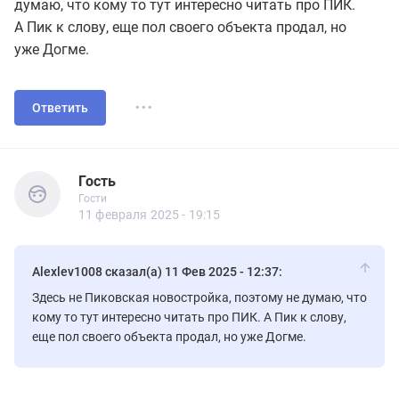
думаю, что кому то тут интересно читать про ПИК.
А Пик к слову, еще пол своего объекта продал, но
уже Догме.
...
Ответить
Гость
Гости
Гость
Гости
11 февраля 2025 - 19:15
Alexlev1008 сказал(а) 11 Фев 2025 - 12:37:
Здесь не Пиковская новостройка, поэтому не думаю, что
кому то тут интересно читать про ПИК. А Пик к слову,
еще пол своего объекта продал, но уже Догме.