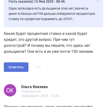
Гость сказал(а) 12 Фев 2025 - 08:46:
Одна загвоздка есть:дольщиков этих нет,значит,и
денег в банках нет!!!И дальше собираются процентную
ставку по кредитам поднимать до 23%!!!
Значит,дольщик получит кредит под 35-%!!!РАДИ
чего??
Какая будет процентная ставка и какой будет
кридит, это другой вопрос. При чем тут
долгострой? И почему вы пишите, что здесь нет
дольщиков? Они есть и их уже почти 150 человек.
...
Ответить
Ольга Князева
Новичок
Пользователи
Ольга Князева
Пользователи
1 сообщений
18 февраля 2025 - 13:34
Прежде, чем покупать здесь квартиру, почитайте