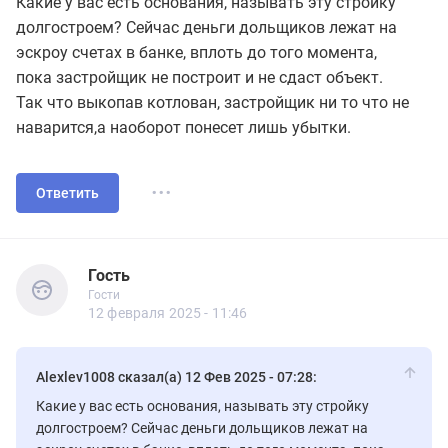
Какие у вас есть основания, называть эту стройку
долгостроем? Сейчас деньги дольщиков лежат на
эскроу счетах в банке, вплоть до того момента,
пока застройщик не построит и не сдаст объект.
Так что выкопав котлован, застройщик ни то что не
наварится,а наоборот понесет лишь убытки.
...
Ответить
Гость
Гости
Гость
Гости
12 февраля 2025 - 11:46
Alexlev1008 сказал(а) 12 Фев 2025 - 07:28:
Какие у вас есть основания, называть эту стройку
долгостроем? Сейчас деньги дольщиков лежат на