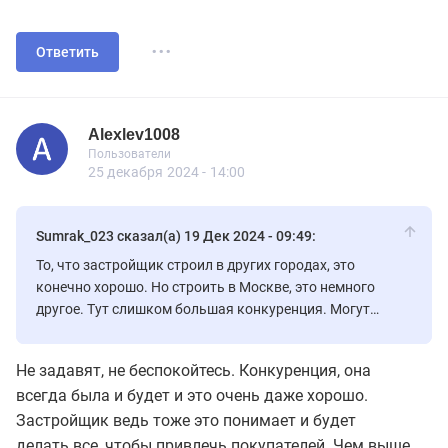
...
Ответить
Alexlev1008
Пользователь
Пользователи
Alexlev1008
Пользователи
30 сообщений
25 декабря 2024 - 14:00
Sumrak_023 сказал(а) 19 Дек 2024 - 09:49:
То, что застройщик строил в других городах, это
конечно хорошо. Но строить в Москве, это немного
другое. Тут слишком большая конкуренция. Могут
просто гиганты застрои задавить.
Не задавят, не беспокойтесь. Конкуренция, она
всегда была и будет и это очень даже хорошо.
Застройщик ведь тоже это понимает и будет
делать все, чтобы привлечь покупателей. Чем выше