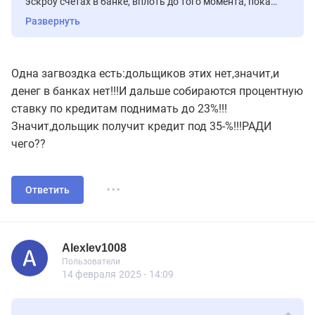
эскроу счетах в банке, вплоть до того момента, пока
застройщик не построит и не сдаст объект. Так что
Развернуть
выкопав котлован, застройщик ни то что не наварится,а
наоборот понесет лишь убытки.
Одна загвоздка есть:дольщиков этих нет,значит,и
денег в банках нет!!!И дальше собираются процентную
ставку по кредитам поднимать до 23%!!!
Значит,дольщик получит кредит под 35-%!!!РАДИ
чего??
...
Ответить
Alexlev1008
Пользователь
Пользователи
Alexlev1008
Пользователи
30 сообщений
14 февраля 2025 - 14:09