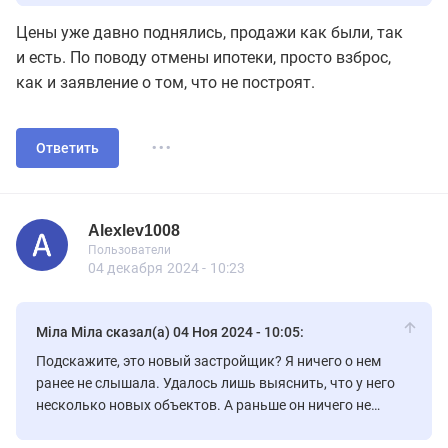
Цены уже давно поднялись, продажи как были, так
и есть. По поводу отмены ипотеки, просто взброс,
как и заявление о том, что не построят.
...
Ответить
Alexlev1008
Пользователь
Пользователи
Alexlev1008
Пользователи
30 сообщений
04 декабря 2024 - 10:23
Міла Міла сказал(а) 04 Ноя 2024 - 10:05:
Подскажите, это новый застройщик? Я ничего о нем
ранее не слышала. Удалось лишь выяснить, что у него
несколько новых объектов. А раньше он ничего не
строил?