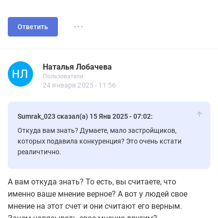
...
Ответить
Наталья Лобачева
Пользователь
Пользователи
Наталья Лобачева
Пользователи
29 сообщений
24 января 2025 - 11:56
Sumrak_023 сказал(а) 15 Янв 2025 - 07:02:
Откуда вам знать? Думаете, мало застройщиков,
которых подавила конкуренция? Это очень кстати
реаличтично.
А вам откуда знать? То есть, вы считаете, что
именно ваше мнение верное? А вот у людей свое
мнение на этот счет и они считают его верным.