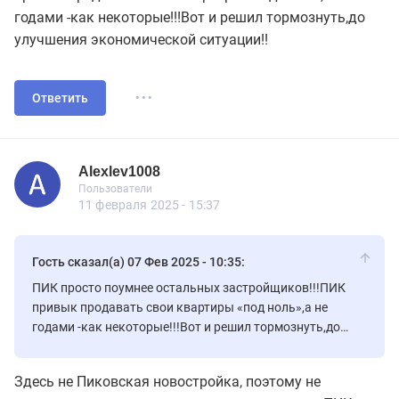
годами -как некоторые!!!Вот и решил тормознуть,до
улучшения экономической ситуации!!
...
Ответить
Alexlev1008
Пользователь
Пользователи
Alexlev1008
Пользователи
30 сообщений
11 февраля 2025 - 15:37
Гость сказал(а) 07 Фев 2025 - 10:35:
ПИК просто поумнее остальных застройщиков!!!ПИК
привык продавать свои квартиры «под ноль»,а не
годами -как некоторые!!!Вот и решил тормознуть,до
улучшения экономической ситуации!!
Здесь не Пиковская новостройка, поэтому не