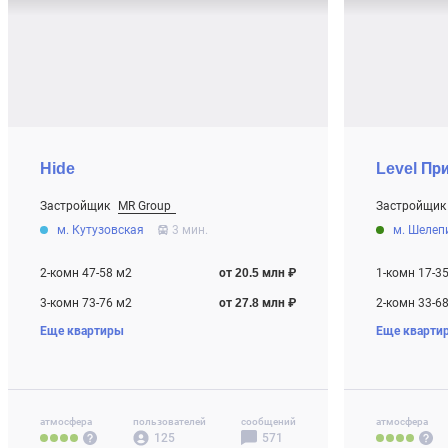
Hide
Level Пр
Застройщик
MR Group
Застройщик
От 20.5 млн ₽
От 9.7 млн ₽
м. Кутузовская
3 мин.
м. Шелеп
Строится
Строится
2-комн 47-58 м2
от 20.5 млн ₽
1-комн 17-3
3-комн 73-76 м2
от 27.8 млн ₽
2-комн 33-6
Еще квартиры
Еще кварти
4-комн+ 97 м2
от 38.8 млн ₽
3-комн 58-8
4-комн+ 77-
Своб. план. 
атмосфера
пользователей
сообщений
атмосфера
125
571