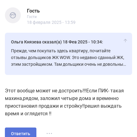
Гость
Гости
Гость
Гости
18 февраля 2025 - 13:59
Ольга Князева сказал(а) 18 Фев 2025 - 10:34:
Прежде, чем покупать здесь квартиру, почитайте
отзывы дольщиков ЖК WOW. Это недавно сданный ЖК,
этим застройщиком. Там дольщики очень не довольны
застройщиком, слишком много косяков и не желание
застройщика идти на контакт с дольщиками.
Этот вообще может не достроить!!!Если ПИК- такая
махина,рядом, заложил четыре дома и временно
приостановил продажи и стройку!!решил выждать
время и оглядется !!
...
Ответить