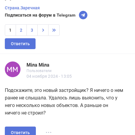
Страна.Заречная
Подписаться на форум в Telegram
1
2
3
Ответить
Міла Міла
Новичок
Пользователи
Міла Міла
Пользователи
2 сообщений
04 ноября 2024 - 13:05
Подскажите, это новый застройщик? Я ничего о нем
ранее не слышала. Удалось лишь выяснить, что у
него несколько новых объектов. А раньше он
ничего не строил?
...
Ответить