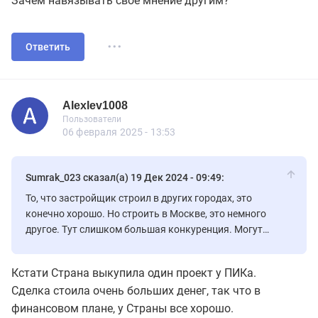
Зачем навязывать свое мнение другим?
...
Ответить
Alexlev1008
Пользователь
Пользователи
Alexlev1008
Пользователи
30 сообщений
06 февраля 2025 - 13:53
Sumrak_023 сказал(а) 19 Дек 2024 - 09:49:
То, что застройщик строил в других городах, это
конечно хорошо. Но строить в Москве, это немного
другое. Тут слишком большая конкуренция. Могут
просто гиганты застрои задавить.
Кстати Страна выкупила один проект у ПИКа.
Сделка стоила очень больших денег, так что в
финансовом плане, у Страны все хорошо.