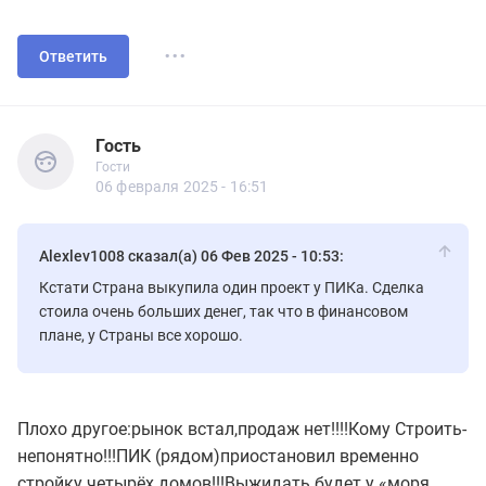
...
Ответить
Гость
Гости
Гость
Гости
06 февраля 2025 - 16:51
Alexlev1008 сказал(а) 06 Фев 2025 - 10:53:
Кстати Страна выкупила один проект у ПИКа. Сделка
стоила очень больших денег, так что в финансовом
плане, у Страны все хорошо.
Плохо другое:рынок встал,продаж нет!!!!Кому Строить-
непонятно!!!ПИК (рядом)приостановил временно
стройку четырёх домов!!!Выжидать будет у «моря