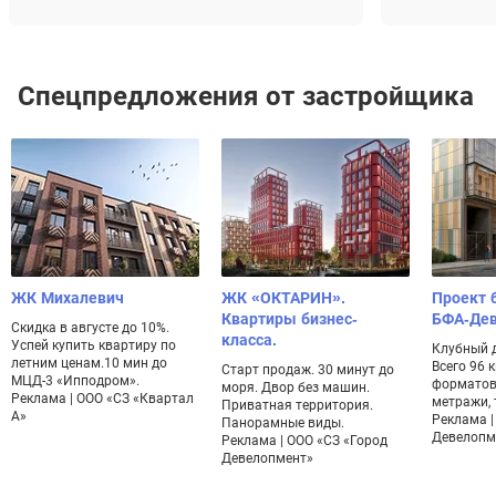
Спецпредложения от застройщика
ЖК Михалевич
ЖК «ОКТАРИН».
Проект 
Квартиры бизнес-
БФА-Де
Скидка в августе до 10%.
класса.
Успей купить квартиру по
Клубный 
летним ценам.10 мин до
Всего 96 
Старт продаж. 30 минут до
МЦД-3 «Ипподром».
форматов
моря. Двор без машин.
Реклама | ООО «СЗ «Квартал
метражи, 
Приватная территория.
А»
Реклама |
Панорамные виды.
Девелопм
Реклама | ООО «СЗ «Город
Девелопмент»