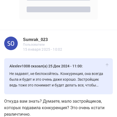
Sumrak_023
Новичок
Пользователи
Sumrak_023
Пользователи
2 сообщений
15 января 2025 - 10:02
Alexlev1008 сказал(а) 25 Дек 2024 - 11:00:
Не задавят, не беспокойтесь. Конкуренция, она всегда
была и будет и это очень даже хорошо. Застройщик
ведь тоже это понимает и будет делать все, чтобы
привлечь покупателей. Чем выше конкуренция, тем
лучше покупателям.
Откуда вам знать? Думаете, мало застройщиков,
которых подавила конкуренция? Это очень кстати
реаличтично.