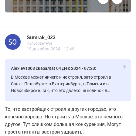
Sumrak_023
Новичок
Пользователи
Sumrak_023
Пользователи
2 сообщений
19 декабря 2024 - 12:49
Alexlev1008 сказал(а) 04 Дек 2024 - 07:23:
В Москве может ничего и не строил, зато строил в
Санкт-Петербурге, в Екатеринбурге, в Тюмени и в
Новосибирске. Так, что это далеко не новичок в
строительном бизнесе.
То, что застройщик строил в других городах, это
конечно хорошо. Но строить в Москве, это немного
другое. Тут слишком большая конкуренция. Могут
просто гиганты застрои задавить.