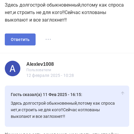
Здесь долгострой обыкновенный,потому как спроса
нет,и строить не для кого!!Сейчас котлованы
выкопают и все заглохнет!!
...
Ответить
Alexlev1008
Пользователь
Пользователи
Alexlev1008
Пользователи
30 сообщений
12 февраля 2025 - 10:28
Гость сказал(а) 11 Фев 2025 - 16:15:
Здесь долгострой обыкновенный,потому как спроса
нет,и строить не для кого!!Сейчас котлованы
выкопают и все заглохнет!!