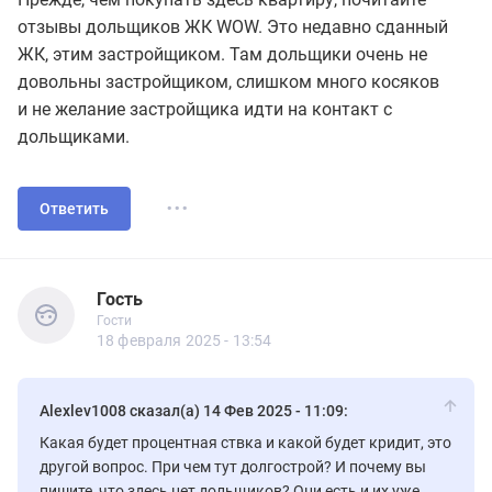
отзывы дольщиков ЖК WOW. Это недавно сданный
ЖК, этим застройщиком. Там дольщики очень не
довольны застройщиком, слишком много косяков
и не желание застройщика идти на контакт с
дольщиками.
...
Ответить
Гость
Гости
Гость
Гости
18 февраля 2025 - 13:54
Alexlev1008 сказал(а) 14 Фев 2025 - 11:09:
Какая будет процентная ствка и какой будет кридит, это
другой вопрос. При чем тут долгострой? И почему вы
пишите, что здесь нет дольщиков? Они есть и их уже