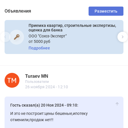
Объявления
Разместить
Приемка квартир, строительные экспертизы,
оценка для банка
ООО "Союз-Эксперт"
от 5000 руб
Подробнее
Turaev MN
Новичок
Пользователи
Turaev MN
Пользователи
2 сообщений
26 ноября 2024 - 12:10
Гость сказал(а) 20 Ноя 2024 - 09:10:
И это не построит:цены бешеные,ипотеку
отменили,продаж нет!!