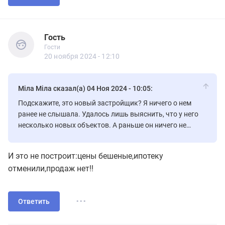
Гость
Гости
Гость
Гости
20 ноября 2024 - 12:10
Міла Міла сказал(а) 04 Ноя 2024 - 10:05:
Подскажите, это новый застройщик? Я ничего о нем
ранее не слышала. Удалось лишь выяснить, что у него
несколько новых объектов. А раньше он ничего не
строил?
И это не построит:цены бешеные,ипотеку
отменили,продаж нет!!
...
Ответить