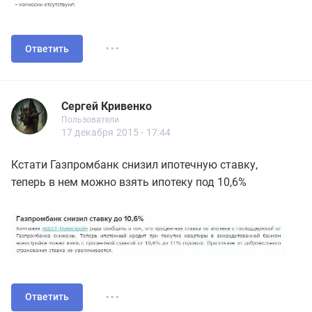
...
Ответить
Сергей Кривенко
Пользователь
Пользователи
Сергей Кривенко
Пользователи
21 сообщений
17 декабря 2015 - 17:44
Кстати Газпромбанк снизил ипотечную ставку,
теперь в нем можно взять ипотеку под 10,6%
...
Ответить