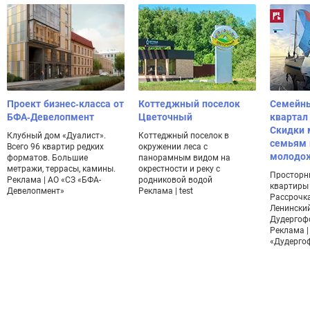
Проект бизнес-класса от
Коттеджный поселок
Семейн
БФА-Девелопмент
Цветочный
квартал
Скидки
Клубный дом «Дуалист».
Коттеджный поселок в
семьям 
Всего 96 квартир редких
окружении леса с
молодо
форматов. Большие
панорамным видом на
метражи, террасы, камины.
окрестности и реку с
Просторн
Реклама | АО «СЗ «БФА-
родниковой водой
квартиры 
Девелопмент»
Реклама | test
Рассрочка
Ленинский
Дудергоф
Реклама |
«Дудерго