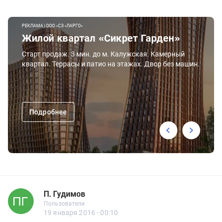
РЕКЛАМА | ООО «СЗ «ЛАРГО»
Жилой квартал «Сикрет Гарден»
Старт продаж. 3 мин. до м. Калужская. Камерный
квартал. Террасы и патио на этажах. Двор без машин.
Подробнее
П. Гудимов
Новичок
Пользователи
П. Гудимов
Пользователи
4 сообщений
19 января 2016 - 00:10