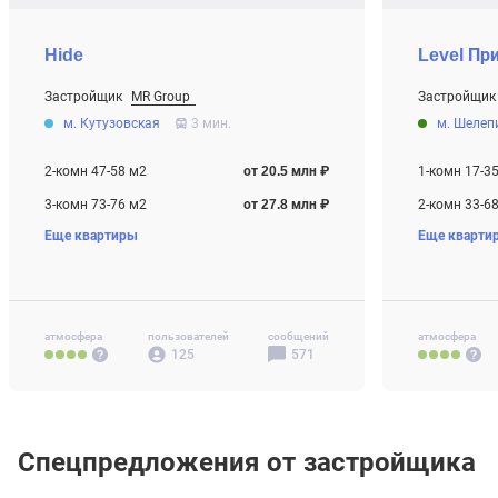
Hide
Level Пр
Застройщик
MR Group
Застройщик
От 20.5 млн ₽
От 9.7 млн ₽
м. Кутузовская
3 мин.
м. Шелеп
Строится
Строится
2-комн 47-58 м2
от 20.5 млн ₽
1-комн 17-3
3-комн 73-76 м2
от 27.8 млн ₽
2-комн 33-6
Еще квартиры
Еще кварти
4-комн+ 97 м2
от 38.8 млн ₽
3-комн 58-8
4-комн+ 77-
Своб. план. 
атмосфера
пользователей
сообщений
атмосфера
125
571
Спецпредложения от застройщика