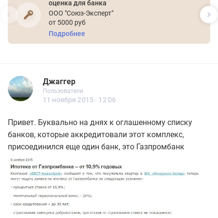
оценка для банка
ООО "Союз-Эксперт"
от 5000 руб
Подробнее
Джаггер
Новичок
Пользователи
Джаггер
Пользователи
6 сообщений
11 ноября 2015 - 12:06
Привет. Буквально на днях к оглашенному списку
банков, которые аккредитовали этот комплекс,
присоединился еще один банк, это Газпромбанк