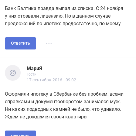
Банк Балтика правда выпал из списка. С 24 ноября
у них отозвали лицензию. Но в данном случае
предложений по ипотеке предостаточно, по-моему
...
Ответить
МариЯ
Гости
МариЯ
Гости
17 сентября 2016 - 09:02
Оформили ипотеку в Сбербанке без проблем, всеми
справками и документооборотом занимался муж.
Ни каких подводных камней не было, что удивило.
Ждём не дождёмся своей квартиры.
...