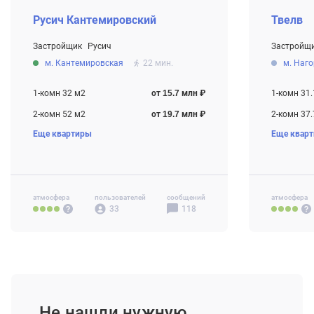
Русич Кантемировский
Твелв
Застройщик
Русич
Застройщ
От 15.7 млн ₽
От 20.0 мл
м. Кантемировская
22 мин.
м. Наг
Строится
Строится
1-комн 32 м2
от 15.7 млн ₽
1-комн 31.
2-комн 52 м2
от 19.7 млн ₽
2-комн 37.
Еще квартиры
Еще квар
3-комн 63 м2
от 23.2 млн ₽
3-комн 55.
4-комн+ 82
атмосфера
пользователей
сообщений
атмосфера
33
118
Не нашли нужную