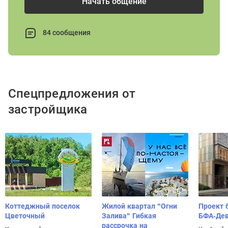
Начать общение
84 сообщения
Спецпредложения от
застройщика
Коттеджный поселок
Жилой квартал "Огни
Проект 
Цветочный
Залива" Гибкая
БФА-Де
рассрочка на