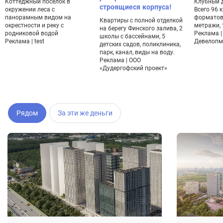
Коттеджный поселок в
Клубный 
строящиеся корпуса!
окружении леса с
Всего 96 
панорамным видом на
форматов
Квартиры с полной отделкой
окрестности и реку с
метражи, 
на берегу Финского залива, 2
родниковой водой
Реклама |
школы с бассейнами, 5
Реклама | test
Девелопм
детских садов, поликлиника,
парк, канал, виды на воду.
Реклама | ООО
«Дудергофский проект»
Рядом
За эти же деньги