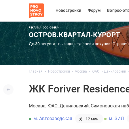
Новостройки
Форум
Вопрос-от
РЕКЛАМА | ООО «СФЕРА»
ОСТРОВ.КВАРТАЛ-КУРОРТ
До 30 августа - выгодные условия покупки! Огранич
Главная
Новостройки
Москва
ЮАО
Даниловский
ЖК Foriver Residenc
Москва
ЮАО
Даниловский
Симоновская наб
м. Автозаводская
м. ЗИЛ
12 мин.