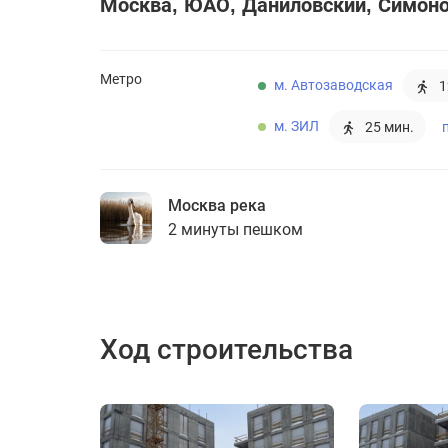
Москва
ЮАО
Даниловский
Симоно
Метро
м. Автозаводская
1
м. ЗИЛ
25 мин.
Москва река
2 минуты пешком
Ход строительства