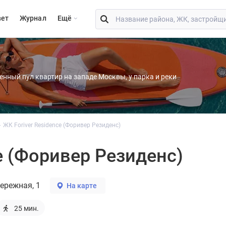
вет
Журнал
Eщё
енный пул квартир на западе Москвы, у парка и реки
ЖК Foriver Residence (Форивер Резиденс)
e (Форивер Резиденс)
ережная, 1
На карте
25 мин.