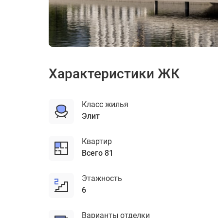
ЖК Foriver Residence (Форивер Резиденс)
Цена по запросу
Характеристики ЖК
Класс жилья
элит
Квартир
Всего 81
Этажность
6
Варианты отделки