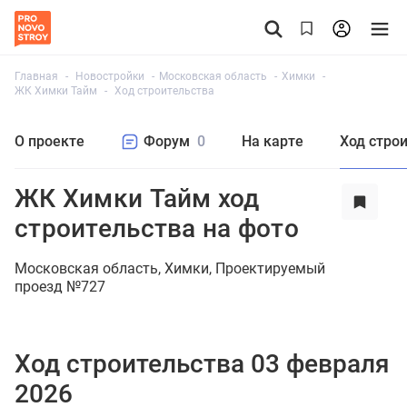
Главная
Новостройки
Московская область
Химки
ЖК Химки Тайм
Ход строительства
О проекте
Форум
0
На карте
Ход стро
ЖК Химки Тайм ход
строительства на фото
Московская область
Химки
Проектируемый
проезд №727
Ход строительства 03 февраля
2026