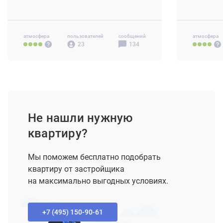
3-комн 67 м2
от 18.0 млн ₽
4-комн+ 1
атмосфера
пользователей
сообщений
атмосфера
23
134
Не нашли нужную
квартиру?
Мы поможем бесплатно подобрать
квартиру от застройщика
на максимально выгодных условиях.
+7 (495) 150-90-61‬