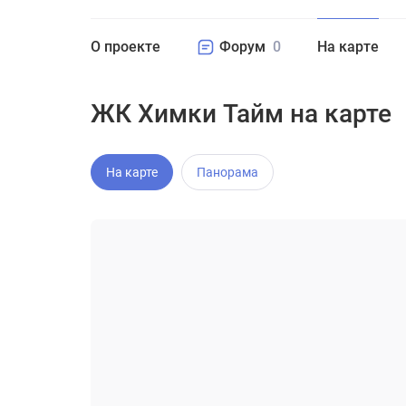
О проекте
Форум
0
На карте
ЖК Химки Тайм на карте
На карте
Панорама