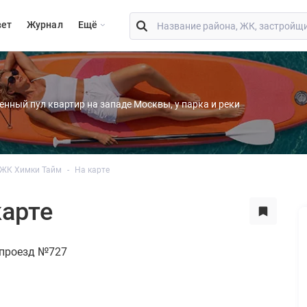
вет
Журнал
Eщё
енный пул квартир на западе Москвы, у парка и реки
ЖК Химки Тайм
На карте
арте
проезд №727