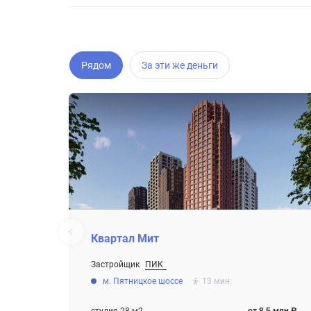
Рядом
За эти же деньги
Квартал Мит
Застройщик
ПИК
От 8.5 млн ₽
м. Пятницкое шоссе
13 мин.
Котлован