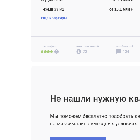
студия 28 м2
от 8.5 млн ₽
1-комн 33 м2
от 10.1 млн ₽
Еще квартиры
2-комн 47 м2
от 13.2 млн ₽
3-комн 67 м2
от 18.0 млн ₽
атмосфера
пользователей
сообщений
23
134
Не нашли нужную кв
Мы поможем бесплатно подобрать кв
на максимально выгодных условиях.