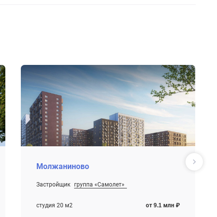
Молжаниново
Застройщик
группа «Самолет»
От 9.1 млн ₽
Строится , есть сданные корпуса
студия 20 м2
от 9.1 млн ₽