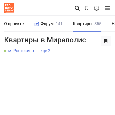
О проекте
Форум
141
Квартиры
355
Н
Квартиры в Мираполис
м. Ростокино
еще 2
Студия
1
2
3
4+
Цена от
до
₽
Еще фильтры