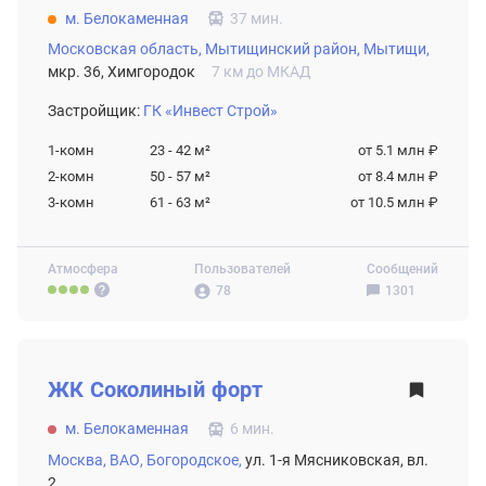
м. Белокаменная
37 мин.
Московская область,
Мытищинский район,
Мытищи,
мкр. 36, Химгородок
7 км до МКАД
Застройщик:
ГК «Инвест Строй»
1-комн
23 - 42
м²
от 5.1 млн ₽
2-комн
50 - 57
м²
от 8.4 млн ₽
3-комн
61 - 63
м²
от 10.5 млн ₽
Атмосфера
Пользователей
Сообщений
78
1301
ВТОРИЧНЫЙ РЫНОК
ЖК
Соколиный форт
м. Белокаменная
6 мин.
Москва,
ВАО,
Богородское,
ул. 1-я Мясниковская, вл.
2