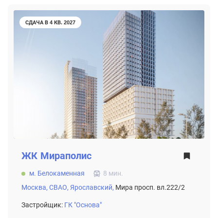
СДАЧА В 4 КВ. 2027
ЖК
Мираполис
м. Белокаменная
8 мин.
Москва,
СВАО,
Ярославский,
Мира просп. вл.222/2
Застройщик:
ГК "Основа"