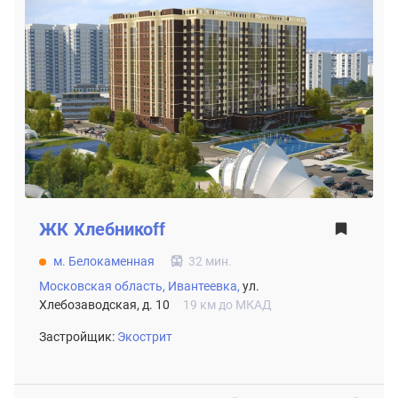
ЖК
Хлебникоff
м. Белокаменная
32 мин.
Московская область,
Ивантеевка,
ул.
Хлебозаводская, д. 10
19 км до МКАД
Застройщик:
Экострит