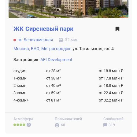
ЖК
Сиреневый парк
м. Белокаменная
32 мин.
Москва,
ВАО,
Метрогородок,
ул. Тагильская, вл. 4
Застройщик:
AFI Development
студия
от 28
м²
от 18.8 млн ₽
1-комн
от 38
м²
от 17.8 млн ₽
2-комн
от 40
м²
от 18.8 млн ₽
3-комн
от 59
м²
от 22.4 млн ₽
4-комн+
от 81
м²
от 32.2 млн ₽
Атмосфера
Пользователей
Сообщений
68
319