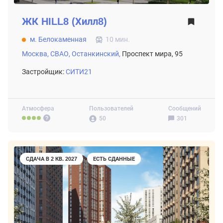
ЖК
HILL8 (Хилл8)
м. Белокаменная
10 мин.
Москва,
СВАО,
Останкинский,
Проспект мира, 95
Застройщик:
СИТИ21
Атмосфера
Пользователей
Сообщений
50
301
СДАЧА В 2 КВ. 2027
ЕСТЬ СДАННЫЕ