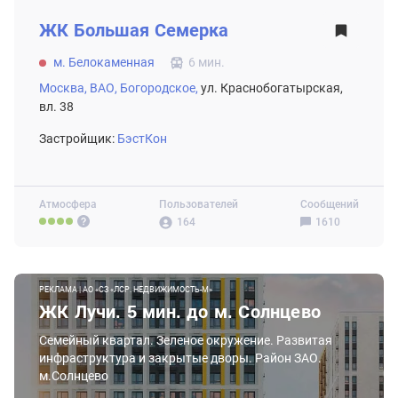
ЖК
Большая Семерка
м. Белокаменная
6 мин.
Москва,
ВАО,
Богородское,
ул. Краснобогатырская,
вл. 38
Застройщик:
БэстКон
Атмосфера
Пользователей
Сообщений
164
1610
РЕКЛАМА | АО «СЗ «ЛСР. НЕДВИЖИМОСТЬ-М»
ЖК Лучи. 5 мин. до м. Солнцево
Семейный квартал. Зеленое окружение. Развитая
инфраструктура и закрытые дворы. Район ЗАО.
м.Солнцево