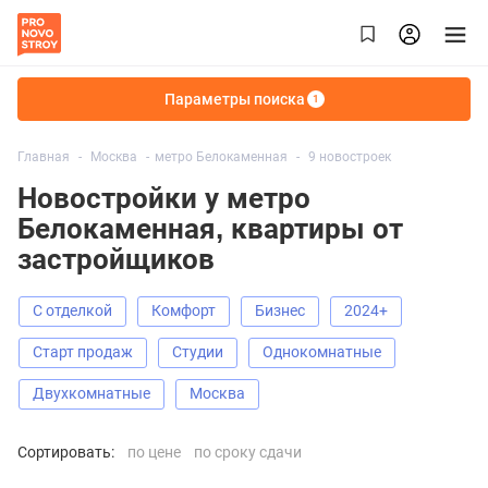
Параметры поиска
1
Главная
Москва
метро Белокаменная
9 новостроек
Новостройки у метро
Белокаменная, квартиры от
застройщиков
С отделкой
Комфорт
Бизнес
2024+
старт продаж
Студии
Однокомнатные
Двухкомнатные
Москва
Сортировать:
по цене
по сроку сдачи