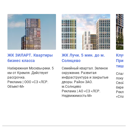
ЖК ЗИЛАРТ. Квартиры
ЖК Лучи. 5 мин. до м.
Клубн
бизнес класса
Солнцево
Прима
тиши
Набережная Москвы-реки. 5
Семейный квартал. Зеленое
км от Кремля. Действует
окружение. Развитая
Спальн
рассрочка.
инфраструктура и закрытые
покупк
Реклама | ООО «СЗ «ЛСР.
дворы. Район ЗАО.
Свой э
Объект-М»
м.Солнцево
берего
Реклама | АО «СЗ «ЛСР.
Реклам
Недвижимость-М»
«Спарт