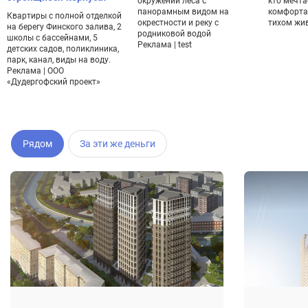
окружении леса с
кто мечта
панорамным видом на
комфорта
Квартиры с полной отделкой
окрестности и реку с
тихом жи
на берегу Финского залива, 2
родниковой водой
школы с бассейнами, 5
Реклама | test
детских садов, поликлиника,
парк, канал, виды на воду.
Реклама | ООО
«Дудергофский проект»
Рядом
За эти же деньги