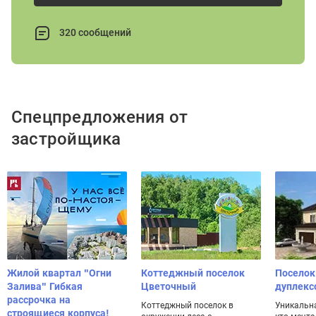
320 сообщений
Спецпредложения от
застройщика
Жилой квартал "Огни
Коттеджный поселок
Поселок
Залива" Гибкая
Цветочный
дуплекс
рассрочка на
Коттеджный поселок в
Уникальна
строящиеся корпуса!