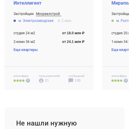
Интеллигент
Мирапо
Застройщик
Мосреалстрой
Застройщ
От 18.0 млн ₽
От 10.3 мл
м. Электрозаводская
2 мин.
м. Рос
Строится
Строится
студия 24 м2
от 18.0 млн ₽
студия 20.
2-комн 36 м2
от 24.1 млн ₽
1-комн 34.
Еще квартиры
Еще квар
3-комн 57 м2
от 30.5 млн ₽
2-комн 37.
4-комн+ 92 м2
от 49.8 млн ₽
3-комн 61.
4-комн+ 9
атмосфера
пользователей
сообщений
атмосфера
21
135
Не нашли нужную