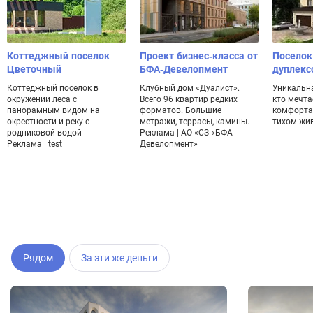
Коттеджный поселок
Проект бизнес-класса от
Поселок
Цветочный
БФА-Девелопмент
дуплекс
Коттеджный поселок в
Клубный дом «Дуалист».
Уникальна
окружении леса с
Всего 96 квартир редких
кто мечта
панорамным видом на
форматов. Большие
комфорта
окрестности и реку с
метражи, террасы, камины.
тихом жи
родниковой водой
Реклама | АО «СЗ «БФА-
Реклама | test
Девелопмент»
Рядом
За эти же деньги