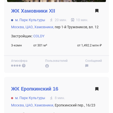
ЖК
Хамовники XII
м. Парк Культуры
20 мин.
10 мин.
Москва,
ЦАО,
Хамовники,
пер 1-й Тружеников, вл. 12
Застройщик:
COLDY
3-комн
от 301
м²
от 1,492.2 млн ₽
Атмосфера
Пользователей
Сообщений
ВТОРИЧНЫЙ РЫНОК
ЖК
Еропкинский 16
м. Парк Культуры
8 мин.
Москва,
ЦАО,
Хамовники,
Еропкинский пер., 16/23