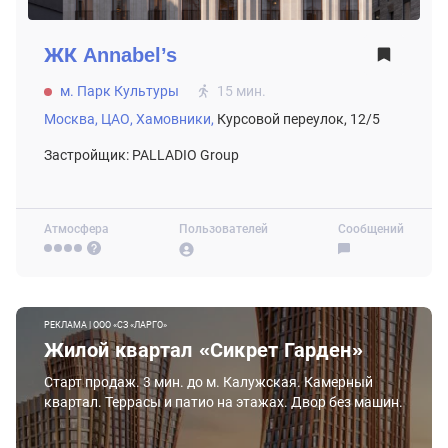
ЖК
Annabel’s
м. Парк Культуры
15 мин.
Москва,
ЦАО,
Хамовники,
Курсовой переулок, 12/5
Застройщик: PALLADIO Group
Атмосфера
Пользователей
Сообщений
РЕКЛАМА | ООО «СЗ «ЛАРГО»
Жилой квартал «Сикрет Гарден»
Старт продаж. 3 мин. до м. Калужская. Камерный
квартал. Террасы и патио на этажах. Двор без машин.