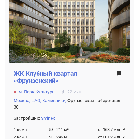
ЖК
Клубный квартал
«Фрунзенский»
м. Парк Культуры
22 мин.
Москва,
ЦАО,
Хамовники,
Фрунзенская набережная
30
Застройщик:
Sminex
1-комн
58 - 211
м²
от 163.7 млн ₽
2-комн
90 - 246
м²
от 301.2 млн ₽