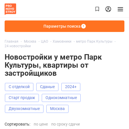
Параметры поиска
1
Главная
Москва
ЦАО
Хамовники
метро Парк Культуры
24 новостройки
Новостройки у метро Парк
Культуры, квартиры от
застройщиков
С отделкой
Сданые
2024+
старт продаж
Однокомнатные
Двухкомнатные
Москва
Сортировать:
по цене
по сроку сдачи