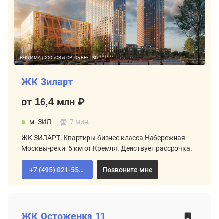
РЕКЛАМА | ООО «СЗ «ЛСР. ОБЪЕКТ-М»
ЖК Зиларт
от 16,4 млн ₽
м. ЗИЛ
7 мин.
ЖК ЗИЛАРТ. Квартиры бизнес класса Набережная
Москвы-реки. 5 км от Кремля. Действует рассрочка.
+7 (495) 021-55-92
Позвоните мне
ВТОРИЧНЫЙ РЫНОК
ЖК
Остоженка 11