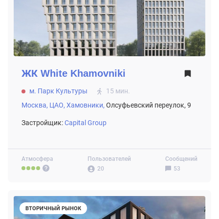
ЖК
White Khamovniki
м. Парк Культуры
15 мин.
Москва,
ЦАО,
Хамовники,
Олсуфьевский переулок, 9
Застройщик:
Capital Group
Атмосфера
Пользователей
Сообщений
20
53
ВТОРИЧНЫЙ РЫНОК