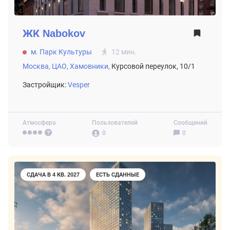
ЖК
Nabokov
м. Парк Культуры
12 мин.
Москва,
ЦАО,
Хамовники,
Курсовой переулок, 10/1
Застройщик:
Vesper
Атмосфера
Пользователей
Сообщений
0
0
СДАЧА В 4 КВ. 2027
ЕСТЬ СДАННЫЕ