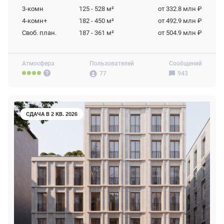
3-комн
125 - 528
м²
от 332.8 млн ₽
4-комн+
182 - 450
м²
от 492.9 млн ₽
Своб. план.
187 - 361
м²
от 504.9 млн ₽
Атмосфера
Пользователей
Сообщений
77
943
СДАЧА В 2 КВ. 2026