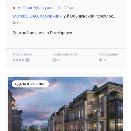
м. Парк Культуры
12 мин.
Москва,
ЦАО,
Хамовники,
2-й Обыденский переулок,
5-7
Застройщик: Vesta Developmen
Атмосфера
Пользователей
Сообщений
0
0
СДАЧА В 3 КВ. 2026