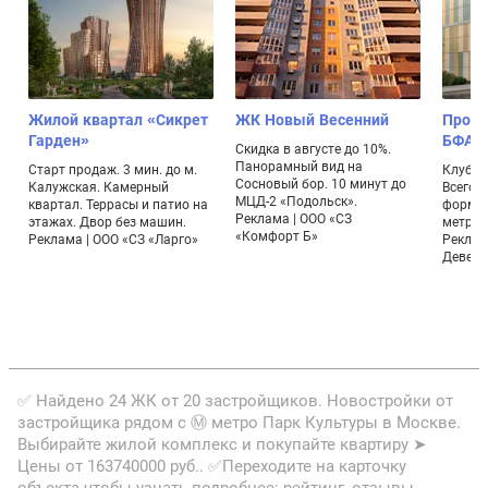
Жилой квартал «Сикрет
ЖК Новый Весенний
Проек
Гарден»
БФА-Д
Скидка в августе до 10%.
Панорамный вид на
Старт продаж. 3 мин. до м.
Клубны
Сосновый бор. 10 минут до
Калужская. Камерный
Всего 
МЦД-2 «Подольск».
квартал. Террасы и патио на
формат
Реклама | ООО «СЗ
этажах. Двор без машин.
метраж
«Комфорт Б»
Реклама | ООО «СЗ «Ларго»
Реклам
Девело
✅ Найдено 24 ЖК от 20 застройщиков. Новостройки от
застройщика рядом с Ⓜ метро Парк Культуры в Москве.
Выбирайте жилой комплекс и покупайте квартиру ➤
Цены от 163740000 руб.. ✅Переходите на карточку