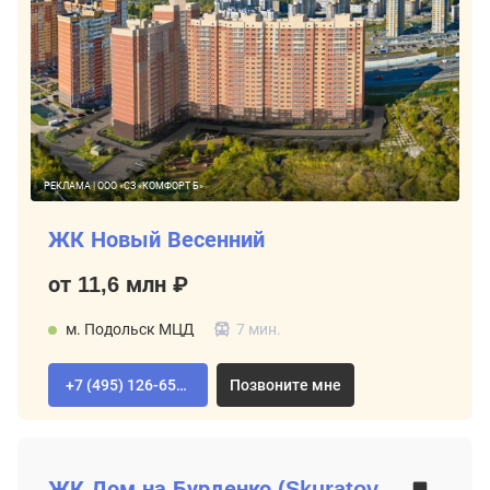
РЕКЛАМА | ООО «СЗ «КОМФОРТ Б»
ЖК Новый Весенний
от 11,6 млн ₽
м. Подольск МЦД
7 мин.
+7 (495) 126-65-04
Позвоните мне
ВТОРИЧНЫЙ РЫНОК
ЖК
Дом на Бурденко (Skuratov