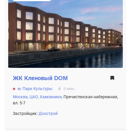
ЖК
Кленовый DOM
м. Парк Культуры
6 мин.
Москва,
ЦАО,
Хамовники,
Пречистенская набережная,
вл. 5-7
Застройщик:
Донстрой