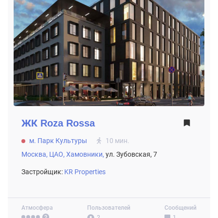
ЖК
Roza Rossa
м. Парк Культуры
10 мин.
Москва,
ЦАО,
Хамовники,
ул. Зубовская, 7
Застройщик:
KR Properties
Атмосфера
Пользователей
Сообщений
2
1