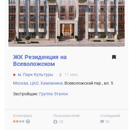
ЖК
Резиденция на
Всеволожском
м. Парк Культуры
11 мин.
Москва,
ЦАО,
Хамовники,
Всеволожский пер., вл. 5
Застройщик:
Группа Эталон
Атмосфера
Пользователей
Сообщений
33
93