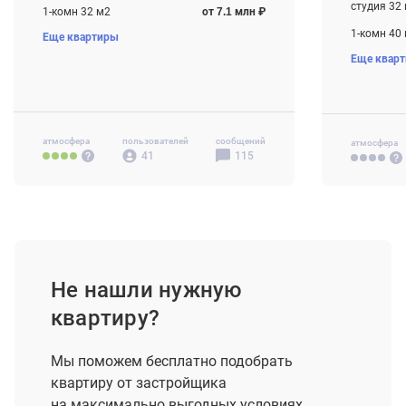
студия 32
1-комн 32 м2
от 7.1 млн ₽
1-комн 40
Еще квартиры
2-комн 43 м2
от 9.3 млн ₽
Еще квар
2-комн 43
3-комн 77 м2
от 14.9 млн ₽
3-комн 56
атмосфера
пользователей
сообщений
атмосфера
41
115
Не нашли нужную
квартиру?
Мы поможем бесплатно подобрать
квартиру от застройщика
на максимально выгодных условиях.