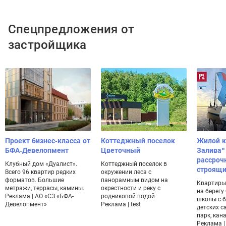
Спецпредложения от
застройщика
Проект бизнес-класса от
Коттеджный поселок
Жилой к
БФА-Девелопмент
Цветочный
Залива"
рассроч
Клубный дом «Дуалист».
Коттеджный поселок в
строящи
Всего 96 квартир редких
окружении леса с
форматов. Большие
панорамным видом на
Квартиры 
метражи, террасы, камины.
окрестности и реку с
на берегу
Реклама | АО «СЗ «БФА-
родниковой водой
школы с б
Девелопмент»
Реклама | test
детских с
парк, кан
Реклама |