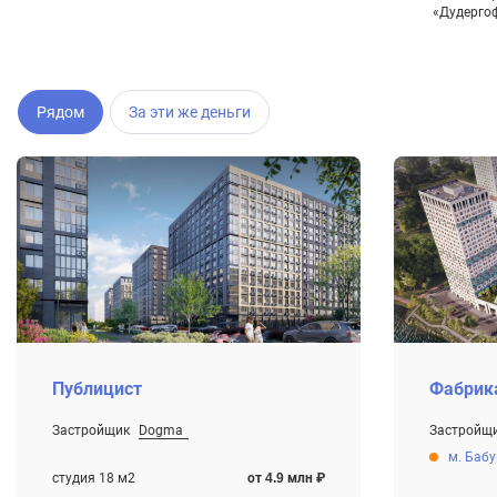
«Дудерго
Рядом
За эти же деньги
Публицист
Фабрик
Застройщик
Dogma
Застройщ
От 4.9 млн ₽
От 6.4 млн
м. Баб
Строится
Строится
студия 18 м2
от 4.9 млн ₽