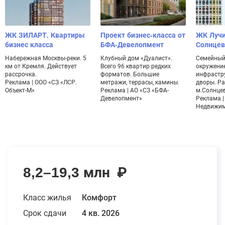
ЖК ЗИЛАРТ. Квартиры
Проект бизнес-класса от
ЖК Лучи.
бизнес класса
БФА-Девелопмент
Солнцев
Набережная Москвы-реки. 5
Клубный дом «Дуалист».
Семейный 
км от Кремля. Действует
Всего 96 квартир редких
окружение
рассрочка.
форматов. Большие
инфрастр
Реклама | ООО «СЗ «ЛСР.
метражи, террасы, камины.
дворы. Ра
Объект-М»
Реклама | АО «СЗ «БФА-
м.Солнце
Девелопмент»
Реклама |
Недвижим
8,2–19,3 млн
₽
Класс жилья
Комфорт
Срок сдачи
4 кв. 2026