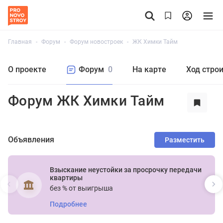
Главная
Форум
Форум новостроек
ЖК Химки Тайм
О проекте
Форум
0
На карте
Ход стро
Форум ЖК Химки Тайм
Объявления
Разместить
Взыскание неустойки за просрочку передачи
квартиры
без % от выигрыша
Подробнее