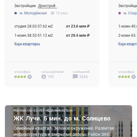
Застройщик
Донстрой
Застройщ
От 23.6 млн ₽
От 30.6 мл
м. Молодёжная
18 мин.
м. Спа
Строится , есть сданные корпуса
Строится ,
студия 28.02-37.62 м2
от 23.6 млн ₽
1-комн 40.
1-комн 38.52-51.12 м2
от 29.4 млн ₽
2-комн 63.
Еще квартиры
Еще квар
2-комн 58.22-91.52 м2
от 42.2 млн ₽
3-комн 74.
3-комн 67.22-147.02 м2
от 54.0 млн ₽
4-комн+ 1
4-комн+ 100.52-539.62 м2
от 70.4 млн ₽
Своб. план
Своб. план. 142.02-233.42 м2
атмосфера
пользователей
от 87.7 млн ₽
сообщений
атмосфера
192
3266
РЕКЛАМА | АО «СЗ «ЛСР. НЕДВИЖИМОСТЬ-М»
ЖК Лучи. 5 мин. до м. Солнцево
Семейный квартал. Зеленое окружение. Развитая
инфраструктура и закрытые дворы. Район ЗАО.