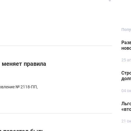
Попу
Раз
нов
25 а
 меняет правила
Стро
дол
овление № 2118-ПП,
04 о
Льг
«вт
21 о