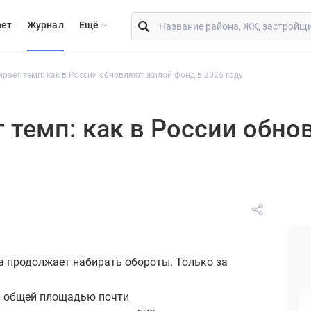
вет
Журнал
Eщё
рает темп: как в России обновляют жилой фонд в 2026 году
 темп: как в России обн
 продолжает набирать обороты. Только за
в общей площадью почти