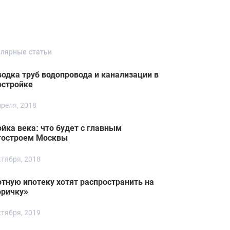
лярные статьи
водка труб водопровода и канализации в
остройке
преля, 2018
йка века: что будет с главным
гостроем Москвы
ктября, 2018
отную ипотеку хотят распространить на
оричку»
ктября, 2019