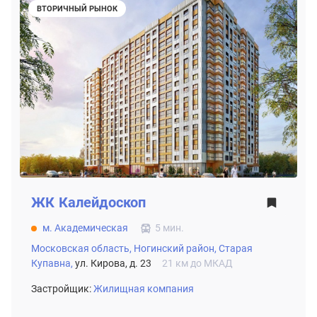
ВТОРИЧНЫЙ РЫНОК
ЖК
Калейдоскоп
м. Академическая
5 мин.
Московская область,
Ногинский район,
Старая
Купавна,
ул. Кирова, д. 23
21 км до МКАД
Застройщик:
Жилищная компания