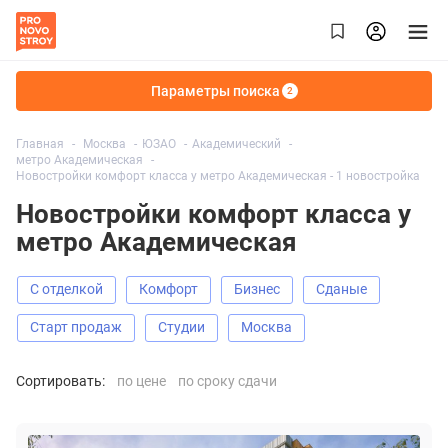
Параметры поиска
2
Главная
Москва
ЮЗАО
Академический
метро Академическая
Новостройки комфорт класса у метро Академическая - 1 новостройка
Новостройки комфорт класса у
метро Академическая
С отделкой
Комфорт
Бизнес
Сданые
старт продаж
Студии
Москва
Сортировать:
по цене
по сроку сдачи