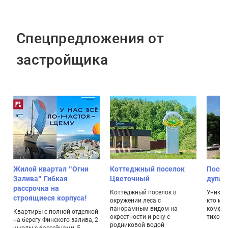
Спецпредложения от
застройщика
т
Жилой квартал "Огни
Коттеджный поселок
Посел
Залива" Гибкая
Цветочный
дупле
рассрочка на
Коттеджный поселок в
Уникал
строящиеся корпуса!
окружении леса с
кто ме
панорамным видом на
комфор
Квартиры с полной отделкой
окрестности и реку с
тихом 
на берегу Финского залива, 2
родниковой водой