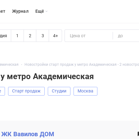
вет
Журнал
Eщё
дия
1
2
3
4+
Цена от
до
емическая
Новостройки старт продаж у метро Академическая - 2 новостр
 у метро Академическая
е
старт продаж
Студии
Москва
ЖК
Вавилов ДОМ