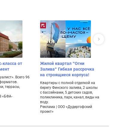
с-класса от
Жилой квартал "Огни
Поселок ко
мент
Залива" Гибкая рассрочка
дуплексов 
на строящиеся корпуса!
алист». Всего 96
Уникальная нах
 форматов.
мечтает жить 
Квартиры с полной отделкой на
и, террасы,
комфортабель
берегу Финского залива, 2 школы
живописном м
с бассейнами, 5 детских садов,
З «БФА-
поликлиника, парк, канал, виды на
воду.
Реклама | ООО «Дудергофский
проект»