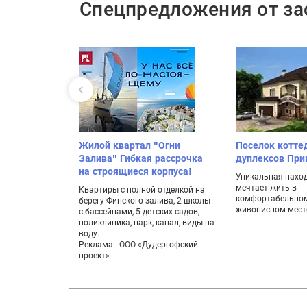
Спецпредложения от з
Жилой квартал "Огни
Поселок котте
Залива" Гибкая рассрочка
дуплексов Пр
на строящиеся корпуса!
Уникальная находк
мечтает жить в
Квартиры с полной отделкой на
комфортабельном
берегу Финского залива, 2 школы
живописном мест
с бассейнами, 5 детских садов,
поликлиника, парк, канал, виды на
воду.
Реклама | ООО «Дудергофский
проект»