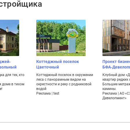
астройщика
джей-
Коттеджный поселок
Проект бизне
ивольный
Цветочный
БФА-Девелоп
а для тех, кто
Коттеджный поселок в окружении
Клубный дом «Ду
леса с панорамным видом на
квартир редких
 доме в тихом
окрестности и реку с родниковой
Большие метраж
е!
водой
камины.
Реклама | test
Реклама | АО «С
Девелопмент»