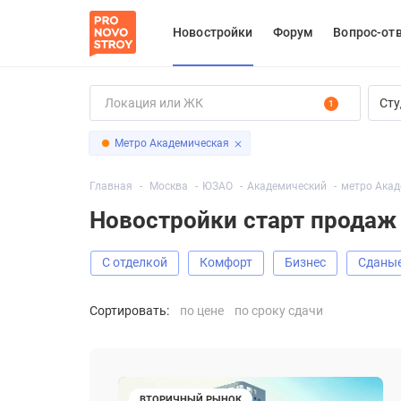
Новостройки
Форум
Вопрос-от
Сту
1
Метро Академическая
Главная
Москва
ЮЗАО
Академический
метро Акад
Новостройки старт продаж
С отделкой
Комфорт
Бизнес
Сданы
Сортировать:
по цене
по сроку сдачи
ВТОРИЧНЫЙ РЫНОК