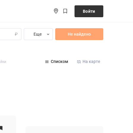
Войти
Еще
Не найдено
₽
Списком
На карте
ойки