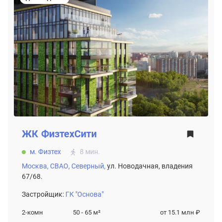
ЖК
ФизтехСити
м. Физтех
8 мин.
Москва,
СВАО,
Северный,
ул. Новодачная, владения
67/68.
Застройщик:
ГК "Основа"
2-комн
50 - 65
м²
от 15.1 млн ₽