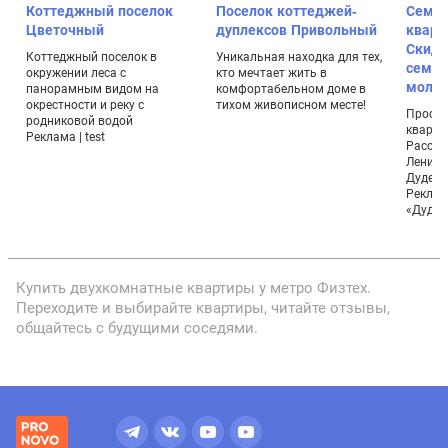
т
Коттеджный поселок
Поселок коттеджей-
Семе
Цветочный
дуплексов Привольный
кварт
Скидк
Коттеджный поселок в
Уникальная находка для тех,
семья
окружении леса с
кто мечтает жить в
моло
панорамным видом на
комфортабельном доме в
окрестности и реку с
тихом живописном месте!
Просто
родниковой водой
кварти
Реклама | test
Рассро
Ленинс
Дудерг
Реклам
«Дудер
Купить двухкомнатные квартиры у метро Физтех.
Переходите и выбирайте квартиры, читайте отзывы,
общайтесь с будущими соседями.