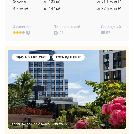
3-комн
от 105
м²
от 31.1 млн ₽
4-комн+
от 147
м²
от 37.5 млн ₽
Атмосфера
Пользователей
Сообщений
29
57
СДАЧА В 4 КВ. 2028
ЕСТЬ СДАННЫЕ
РЕКЛАМА | ООО «СЗ «СТАДИОН «СПАРТАК»