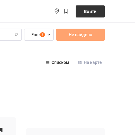
Войти
Еще
Не найдено
₽
1
Списком
На карте