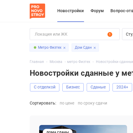
Новостройки
Форум
Вопрос-от
Сту
1
Метро Физтех
Дом Сдан
Главная
Москва
метро Физтех
Новостройки сданные 
Новостройки сданные у ме
С отделкой
Бизнес
Сданые
2024+
Сортировать:
по цене
по сроку сдачи
ДОМА СДАНЫ