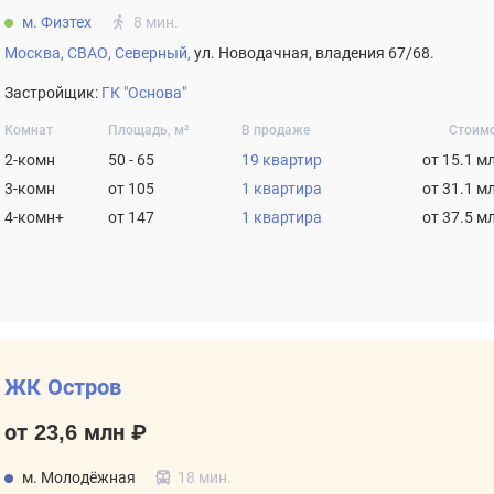
м. Физтех
8 мин.
Москва,
СВАО,
Северный,
ул. Новодачная, владения 67/68.
Застройщик:
ГК "Основа"
Комнат
Площадь, м²
В продаже
Стоим
2-комн
50 - 65
19 квартир
от 15.1 м
3-комн
от 105
1 квартира
от 31.1 м
4-комн+
от 147
1 квартира
от 37.5 м
ЖК Остров
от 23,6 млн ₽
м. Молодёжная
18 мин.