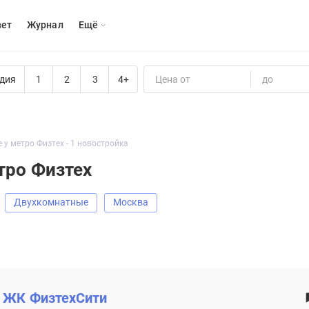
вет
Журнал
Eщё
дия
1
2
3
4+
Цена от
до
у метро Физтех - 1 новостройка
тро Физтех
Двухкомнатные
Москва
ЖК
ФизтехСити