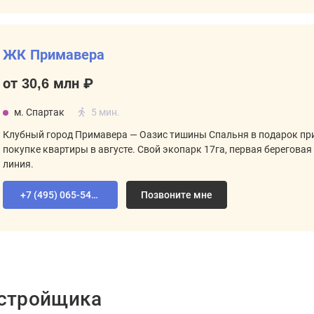
ЖК Примавера
от 30,6 млн ₽
м. Спартак
5 мин.
Клубный город Примавера — Оазис тишины Спальня в подарок пр
покупке квартиры в августе. Свой экопарк 17га, первая береговая
линия.
+7 (495) 065-54-02
Позвоните мне
астройщика