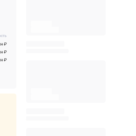
ость
лн ₽
лн ₽
лн ₽