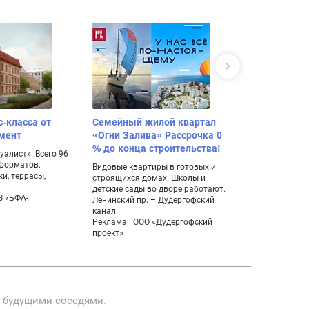
с-класса от
Семейный жилой квартал
Поселок ко
мент
«Огни Залива» Рассрочка 0
дуплексов 
% до конца строительства!
алист». Всего 96
Уникальная нах
 форматов.
мечтает жить 
Видовые квартиры в готовых и
и, террасы,
комфортабель
строящихся домах. Школы и
живописном м
детские сады во дворе работают.
З «БФА-
Ленинский пр. – Дудергофский
канал.
Реклама | ООО «Дудергофский
проект»
с будущими соседями.