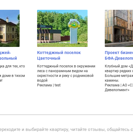
джей-
Коттеджный поселок
Проект бизне
ивольный
Цветочный
БФА-Девелоп
а для тех, кто
Коттеджный поселок в окружении
Клубный дом «Ду
леса с панорамным видом на
квартир редких
 доме в тихом
окрестности и реку с родниковой
Большие метраж
е!
водой
камины.
Реклама | test
Реклама | АО «С
Девелопмент»
ереходите и выбирайте квартиру, читайте отзывы, общайтесь 