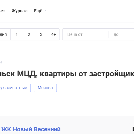
вет
Журнал
Eщё
дия
1
2
3
4+
Цена от
до
и
льск МЦД, квартиры от застройщи
Двухкомнатные
Москва
ЖК
Новый Весенний