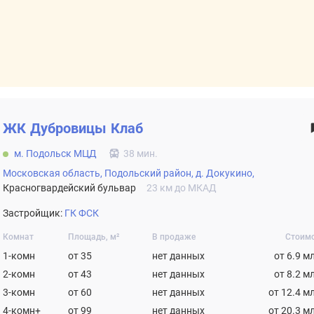
ЖК
Дубровицы Клаб
м. Подольск МЦД
38 мин.
Московская область,
Подольский район,
д. Докукино,
Красногвардейский бульвар
23 км до МКАД
Застройщик:
ГК ФСК
Комнат
Площадь, м²
В продаже
Стоим
1-комн
от 35
нет данных
от 6.9 м
2-комн
от 43
нет данных
от 8.2 м
3-комн
от 60
нет данных
от 12.4 м
4-комн+
от 99
нет данных
от 20.3 м