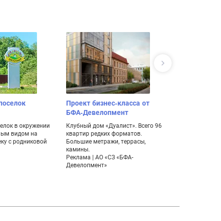
поселок
Проект бизнес-класса от
Поселок ко
БФА-Девелопмент
дуплексов 
елок в окружении
Клубный дом «Дуалист». Всего 96
Уникальная нах
ным видом на
квартир редких форматов.
мечтает жить 
еку с родниковой
Большие метражи, террасы,
комфортабель
камины.
живописном м
Реклама | АО «СЗ «БФА-
Девелопмент»