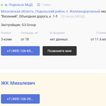
м. Подольск МЦД
7 мин.
Московская область,
Подольский район,
п. Железнодорожный,
мк
"Весенний", Объездная дорога, к. 1-5
26 км до МКАД
Застройщик: G3 Group
Комнат
Площадь, м²
В продаже
Стоим
3-комн
от 78
нет данных
от 11.6 м
+7 (495) 126-65-04
Позвоните мне
ЖК Михалевич
+7 (495) 126-29-78