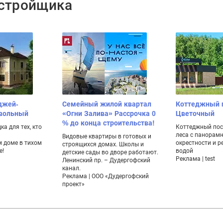
астройщика
джей-
Семейный жилой квартал
Коттеджный 
ивольный
«Огни Залива» Рассрочка 0
Цветочный
% до конца строительства!
а для тех, кто
Коттеджный пос
леса с панорам
Видовые квартиры в готовых и
 доме в тихом
окрестности и р
строящихся домах. Школы и
е!
водой
детские сады во дворе работают.
Реклама | test
Ленинский пр. – Дудергофский
канал.
Реклама | ООО «Дудергофский
проект»