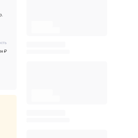
р.
ость
лн ₽