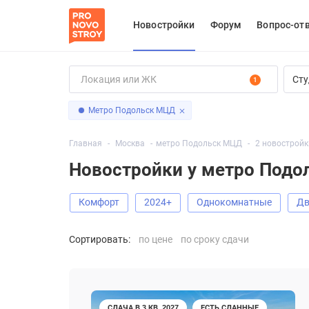
Новостройки
Форум
Вопрос-от
Сту
1
Метро Подольск МЦД
Главная
Москва
метро Подольск МЦД
2 новостройк
Новостройки у метро Подо
Комфорт
2024+
Однокомнатные
Сортировать:
по цене
по сроку сдачи
СДАЧА В 3 КВ. 2027
ЕСТЬ СДАННЫЕ