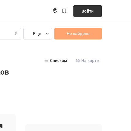
Войти
Еще
Не найдено
₽
Списком
На карте
ков