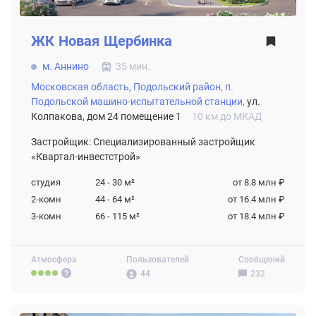
ЖК
Новая Щербинка
м. Аннино
35 мин.
Московская область,
Подольский район,
п.
Подольской машино-испытательной станции,
ул.
Колпакова, дом 24 помещение 1
10 км до МКАД
Застройщик: Специализированный застройщик
«Квартал-инвестстрой»
студия
24 - 30
м²
от 8.8 млн ₽
2-комн
44 - 64
м²
от 16.4 млн ₽
3-комн
66 - 115
м²
от 18.4 млн ₽
Атмосфера
Пользователей
Сообщений
44
232