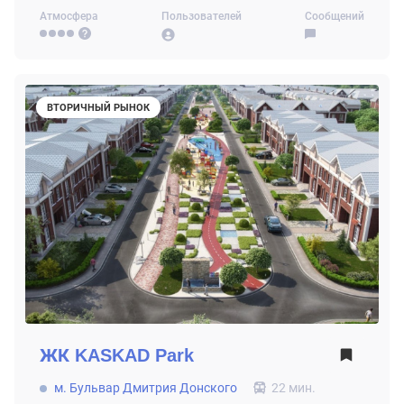
Атмосфера
Пользователей
Сообщений
ВТОРИЧНЫЙ РЫНОК
ЖК
KASKAD Park
м. Бульвар Дмитрия Донского
22 мин.