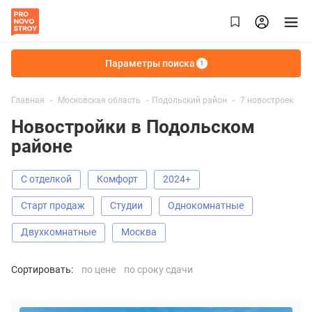
Параметры поиска
1
Главная
Московская область
Подольский район
7 новостроек
Новостройки в Подольском
районе
С отделкой
Комфорт
2024+
старт продаж
Студии
Однокомнатные
Двухкомнатные
Москва
Сортировать:
по цене
по сроку сдачи