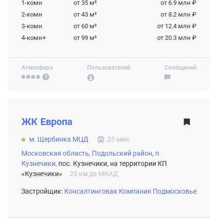
1-комн
от 35
м²
от 6.9 млн ₽
2-комн
от 43
м²
от 8.2 млн ₽
3-комн
от 60
м²
от 12.4 млн ₽
4-комн+
от 99
м²
от 20.3 млн ₽
Атмосфера
Пользователей
Сообщений
ВТОРИЧНЫЙ РЫНОК
ЖК
Европа
м. Щербинка МЦД
25 мин.
Московская область,
Подольский район,
п.
Кузнечики,
пос. Кузнечики, на территории КП
«Кузнечики»
25 км до МКАД
Застройщик:
Консалтинговая Компания Подмосковье