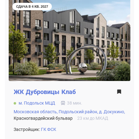
СДАЧА В 4 КВ. 2027
ЖК
Дубровицы Клаб
м. Подольск МЦД
38 мин.
Московская область,
Подольский район,
д. Докукино,
Красногвардейский бульвар
23 км до МКАД
Застройщик:
ГК ФСК