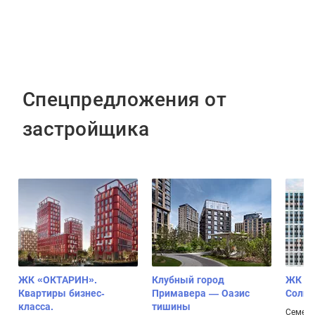
Спецпредложения от
застройщика
ЖК «ОКТАРИН».
Клубный город
ЖК Лу
Квартиры бизнес-
Примавера — Оазис
Солнц
класса.
тишины
Семейн