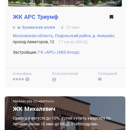
ЖК
АРС Триумф
м. Бунинская аллея
23 мин.
Московская область,
Подольский район,
д. Акишово,
проезд Авиаторов, 12
17 км до МКАД
Застройщик:
ГК «АРС» (ARS Group)
Атмосфера
Пользователей
Сообщений
РЕКЛАМА | ООО «СЗ «КВАРТАЛ А»
ЖК Михалевич
Скидка в августе до 10%. Успей купить квартиру по
летним ценам.10 мин до МЦД-3 «Ипподром».