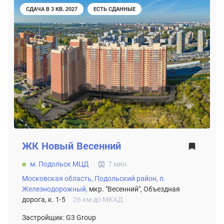
СДАЧА В 3 КВ. 2027
ЕСТЬ СДАННЫЕ
ЖК
Новый Весенний
м. Подольск МЦД
7 мин.
Московская область,
Подольский район,
п.
Железнодорожный,
мкр. "Весенний", Объездная
дорога, к. 1-5
26 км до МКАД
Застройщик: G3 Group