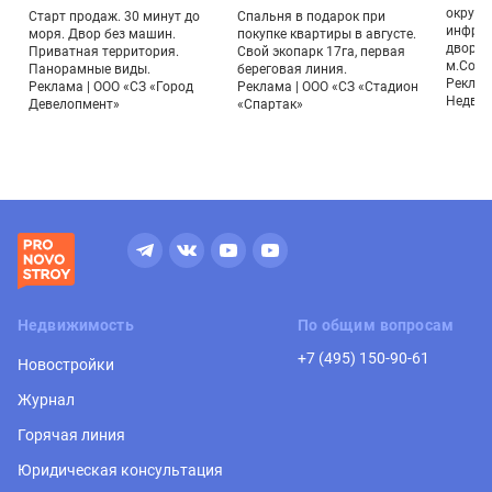
окруже
Старт продаж. 30 минут до
Спальня в подарок при
инфрас
моря. Двор без машин.
покупке квартиры в августе.
дворы.
Приватная территория.
Свой экопарк 17га, первая
м.Солн
Панорамные виды.
береговая линия.
Реклам
Реклама | ООО «СЗ «Город
Реклама | ООО «СЗ «Стадион
Недви
Девелопмент»
«Спартак»
Недвижимость
По общим вопросам
+7 (495) 150-90-61
Новостройки
Журнал
Горячая линия
Юридическая консультация