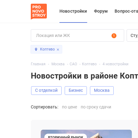
Новостройки
Форум
Вопрос-от
Сту
1
Коптево
Главная
Москва
САО
Коптево
4 новостройки
Новостройки в районе Коп
С отделкой
Бизнес
Москва
Сортировать:
по цене
по сроку сдачи
ВТОРИЧНЫЙ РЫНОК