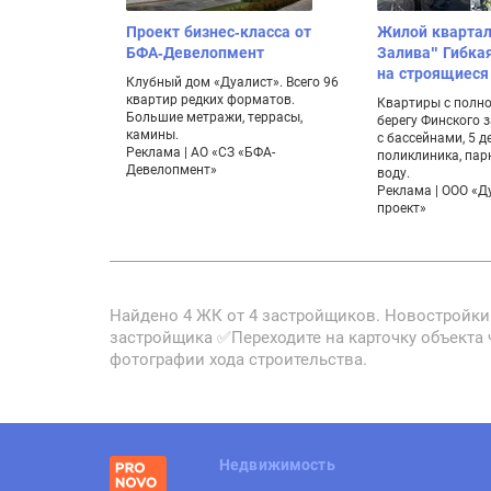
Проект бизнес-класса от
Жилой квартал
БФА-Девелопмент
Залива" Гибка
на строящиеся
Клубный дом «Дуалист». Всего 96
квартир редких форматов.
Квартиры с полно
Большие метражи, террасы,
берегу Финского 
камины.
с бассейнами, 5 д
Реклама | АО «СЗ «БФА-
поликлиника, парк
Девелопмент»
воду.
Реклама | ООО «Д
проект»
Найдено 4 ЖК от 4 застройщиков. Новостройки 
застройщика ✅Переходите на карточку объекта 
фотографии хода строительства.
Недвижимость