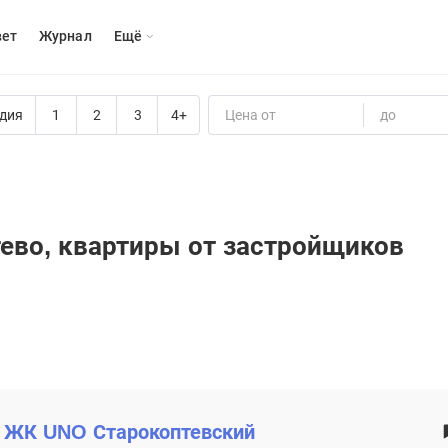
вет
Журнал
Eщё
дия
1
2
3
4+
Цена от
до
тево, квартиры от застройщиков
ЖК
UNO Старокоптевский