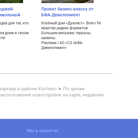
еджей-
Проект бизнес-класса от
Жилой квар
ривольный
БФА-Девелопмент
Залива" Гиб
на строящие
дка для тех, кто
Клубный дом «Дуалист». Всего 96
квартир редких форматов.
Квартиры с по
м доме в тихом
Большие метражи, террасы,
берегу Финско
те!
камины.
с бассейнами, 
Реклама | АО «СЗ «БФА-
поликлиника, п
Девелопмент»
воду.
Реклама | ООО
проект»
вартиру в районе Коптево ➤ По ценам
орасположение новостройки на карте, недавние
Мы в соцсетях