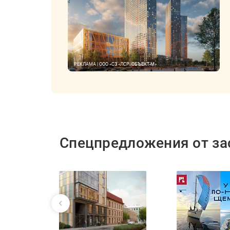
РЕКЛАМА | ООО «СЗ «ЛСР. ОБЪЕКТ-М»
Спецпредложения от з