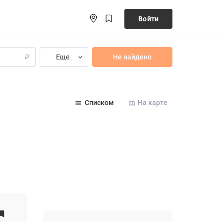
Войти
Еще
Не найдено
₽
Списком
На карте