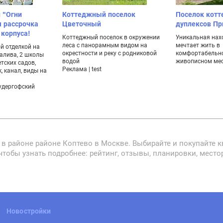
 "Огни
Коттеджный поселок
Поселок котт
я рассрочка
Цветочный
дуплексов П
 корпуса!
Коттеджный поселок в окружении
Уникальная нахо
леса с панорамным видом на
мечтает жить в
й отделкой на
окрестности и реку с родниковой
комфортабельно
залива, 2 школы
водой
живописном мес
етских садов,
Реклама | test
, канал, виды на
удергофский
в районе районе Коптево в Москве. Выбирайте и покупайте к
чтобы узнать подробнее: рейтинг, отзывы, планировки, мест
Новостройки