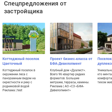
Спецпредложения от
застройщика
Коттеджный поселок
Проект бизнес-класса от
Поселок
Цветочный
БФА-Девелопмент
дуплекс
Коттеджный поселок в
Клубный дом «Дуалист».
Уникальна
окружении леса с
Всего 96 квартир редких
кто мечта
панорамным видом на
форматов. Большие
комфорта
окрестности и реку с
метражи, террасы, камины.
тихом жи
родниковой водой
Реклама | АО «СЗ «БФА-
Реклама | test
Девелопмент»