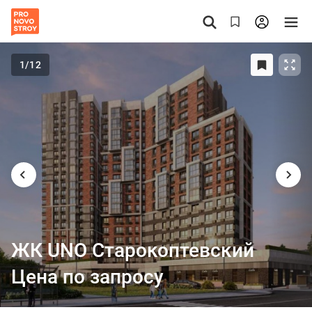
1
/12
ЖК UNO Старокоптевский
Цена по запросу