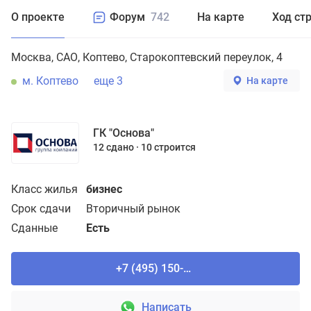
О проекте
Форум
742
На карте
Ход ст
Москва
САО
Коптево
Старокоптевский переулок, 4
м. Коптево
еще 3
На карте
ГК "Основа"
12 сдано
10 строится
Класс жилья
бизнес
Срок сдачи
Вторичный рынок
Сданные
Есть
+7 (495) 150-90-61
Написать