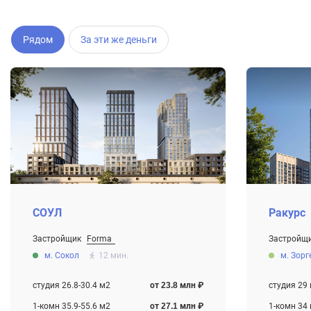
Рядом
За эти же деньги
СОУЛ
Ракурс
Застройщик
Forma
Застройщ
От 23.8 млн ₽
От 20.1 мл
м. Сокол
12 мин.
м. Зорг
Строится
Строится
студия 26.8-30.4 м2
от 23.8 млн ₽
студия 29
1-комн 35.9-55.6 м2
от 27.1 млн ₽
1-комн 34