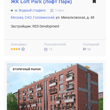
ЖК
Loft Park (Лофт Парк)
м. Водный стадион
5 мин.
Москва,
САО,
Головинский,
ул. Михалковская, д. 48
Застройщик: RED Development
Атмосфера
Пользователей
Сообщений
15
58
ВТОРИЧНЫЙ РЫНОК