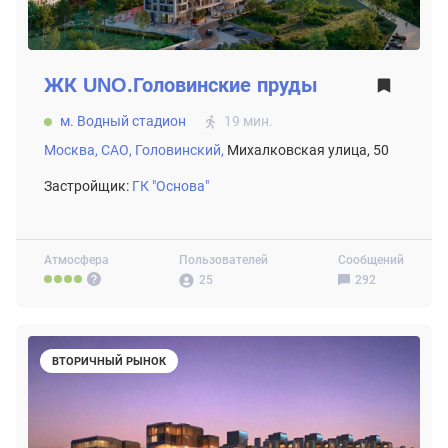
ЖК
UNO.Головинские пруды
м. Водный стадион
19 мин.
Москва,
САО,
Головинский,
Михалковская улица, 50
Застройщик:
ГК "Основа"
Атмосфера
Пользователей
Сообщений
25
292
ВТОРИЧНЫЙ РЫНОК