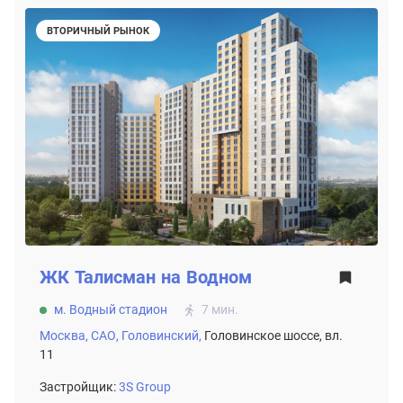
ВТОРИЧНЫЙ РЫНОК
ЖК
Талисман на Водном
м. Водный стадион
7 мин.
Москва,
САО,
Головинский,
Головинское шоссе, вл.
11
Застройщик:
3S Group