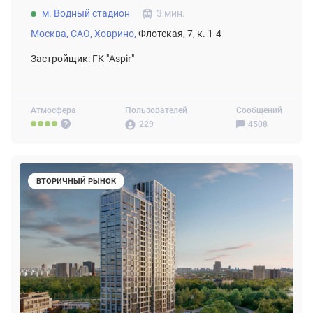
м. Водный стадион
3 мин.
Москва,
САО,
Ховрино,
Флотская, 7, к. 1-4
Застройщик: ГК "Aspir"
Атмосфера
Пользователей
Сообщений
229
4508
ВТОРИЧНЫЙ РЫНОК