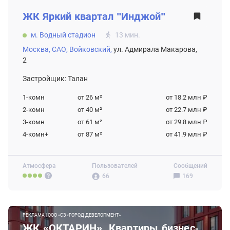
ЖК
Яркий квартал "Инджой"
м. Водный стадион
13 мин.
Москва,
САО,
Войковский,
ул. Адмирала Макарова,
2
Застройщик: Талан
1-комн
от 26
м²
от 18.2 млн ₽
2-комн
от 40
м²
от 22.7 млн ₽
3-комн
от 61
м²
от 29.8 млн ₽
4-комн+
от 87
м²
от 41.9 млн ₽
Атмосфера
Пользователей
Сообщений
66
169
РЕКЛАМА | ООО «СЗ «ГОРОД ДЕВЕЛОПМЕНТ»
ЖК «ОКТАРИН». Квартиры бизнес-