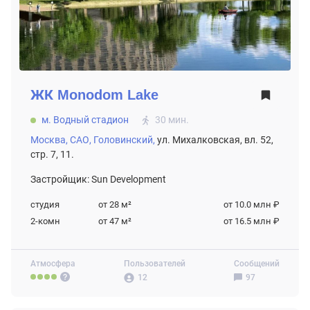
ЖК
Monodom Lake
м. Водный стадион
30 мин.
Москва,
САО,
Головинский,
ул. Михалковская, вл. 52,
стр. 7, 11.
Застройщик: Sun Development
студия
от 28
м²
от 10.0 млн ₽
2-комн
от 47
м²
от 16.5 млн ₽
Атмосфера
Пользователей
Сообщений
12
97