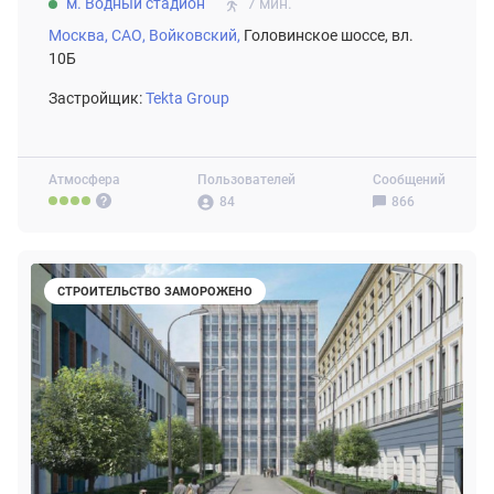
м. Водный стадион
7 мин.
Москва,
САО,
Войковский,
Головинское шоссе, вл.
10Б
Застройщик:
Tekta Group
Атмосфера
Пользователей
Сообщений
84
866
СТРОИТЕЛЬСТВО ЗАМОРОЖЕНО