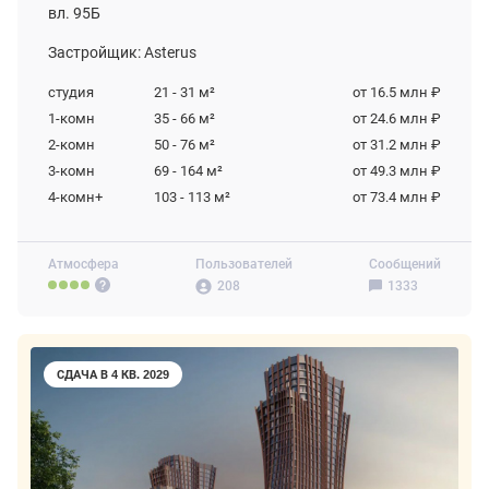
вл. 95Б
Застройщик: Asterus
студия
21 - 31
м²
от 16.5 млн ₽
1-комн
35 - 66
м²
от 24.6 млн ₽
2-комн
50 - 76
м²
от 31.2 млн ₽
3-комн
69 - 164
м²
от 49.3 млн ₽
4-комн+
103 - 113
м²
от 73.4 млн ₽
Атмосфера
Пользователей
Сообщений
208
1333
СДАЧА В 4 КВ. 2029