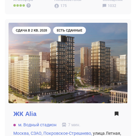
175
1032
СДАЧА В 2 КВ. 2028
ЕСТЬ СДАННЫЕ
ЖК
Alia
м. Водный стадион
7 мин.
Москва,
СЗАО,
Покровское-Стрешнево,
улица Летная,