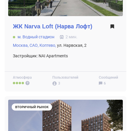
ЖК
Narva Loft (Нарва Лофт)
м. Водный стадион
2 мин.
Москва,
САО,
Коптево,
ул. Нарвская, 2
Застройщик: NAI Apartments
Атмосфера
Пользователей
Сообщений
3
6
ВТОРИЧНЫЙ РЫНОК