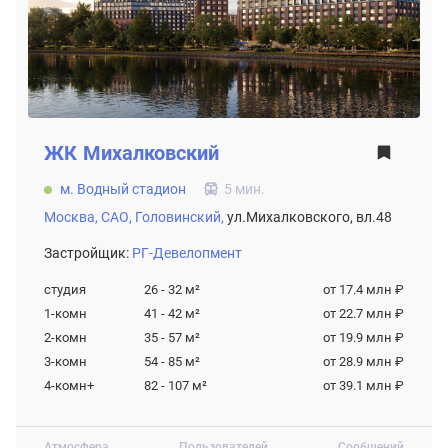
ЖК
Михалковский
м. Водный стадион
5 мин.
Москва,
САО,
Головинский,
ул.Михалковского, вл.48
Застройщик:
РГ-Девелопмент
студия
26 - 32
м²
от 17.4 млн ₽
1-комн
41 - 42
м²
от 22.7 млн ₽
2-комн
35 - 57
м²
от 19.9 млн ₽
3-комн
54 - 85
м²
от 28.9 млн ₽
4-комн+
82 - 107
м²
от 39.1 млн ₽
Атмосфера
Пользователей
Сообщений