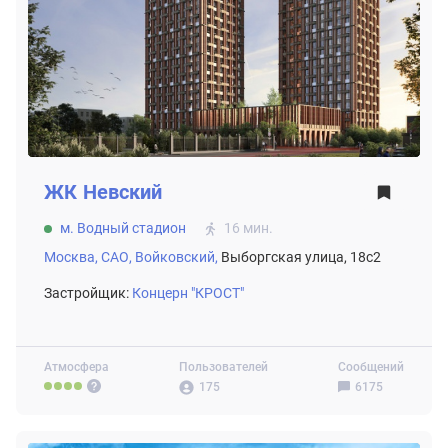
ЖК
Невский
м. Водный стадион
16 мин.
Москва,
САО,
Войковский,
Выборгская улица, 18с2
Застройщик:
Концерн "КРОСТ"
Атмосфера
Пользователей
Сообщений
175
6175