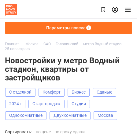
Параметры поиска
1
Главная
Москва
САО
Головинский
метро Водный стадион
25 новостроек
Новостройки у метро Водный
стадион, квартиры от
застройщиков
С отделкой
Комфорт
Бизнес
Сданые
2024+
старт продаж
Студии
Однокомнатные
Двухкомнатные
Москва
Сортировать:
по цене
по сроку сдачи