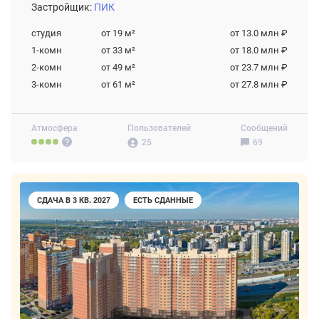
Застройщик:
ПИК
студия
от 19
м²
от 13.0 млн ₽
1-комн
от 33
м²
от 18.0 млн ₽
2-комн
от 49
м²
от 23.7 млн ₽
3-комн
от 61
м²
от 27.8 млн ₽
Атмосфера
Пользователей
Сообщений
25
69
СДАЧА В 3 КВ. 2027
ЕСТЬ СДАННЫЕ