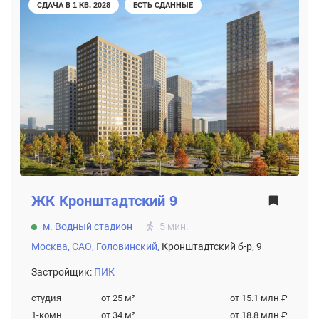
СДАЧА В 1 КВ. 2028
ЕСТЬ СДАННЫЕ
ЖК
Кронштадтский 9
м. Водный стадион
5 мин.
Москва,
САО,
Головинский,
Кронштадтский б-р, 9
Застройщик:
ПИК
студия
от 25
м²
от 15.1 млн ₽
1-комн
от 34
м²
от 18.8 млн ₽