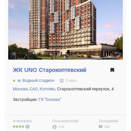
ЖК
UNO Старокоптевский
м. Водный стадион
5 мин.
Москва,
САО,
Коптево,
Старокоптевский переулок, 4
Застройщик:
ГК "Основа"
Атмосфера
Пользователей
Сообщений
116
742