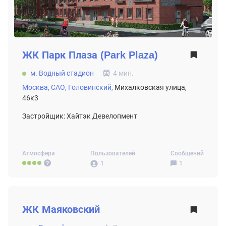
ЖК
Парк Плаза (Park Plaza)
м. Водный стадион
4 мин.
Москва,
САО,
Головинский,
Михалковская улица,
46к3
Застройщик: Хайтэк Девелопмент
Атмосфера
Пользователей
Сообщений
1
1
ВТОРИЧНЫЙ РЫНОК
ЖК
Маяковский